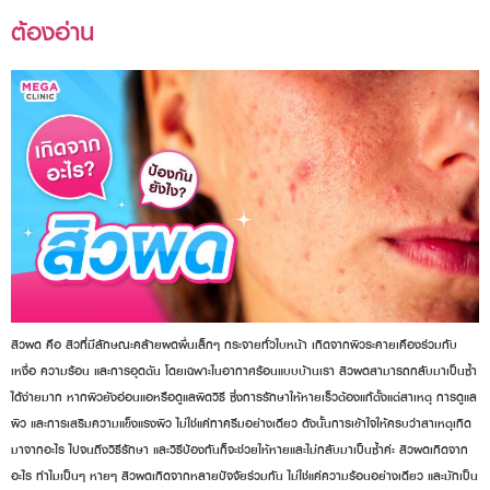
ต้องอ่าน
สิวผด คือ สิวที่มีลักษณะคล้ายผดผื่นเล็กๆ กระจายทั่วใบหน้า เกิดจากผิวระคายเคืองร่วมกับ
เหงื่อ ความร้อน และการอุดตัน โดยเฉพาะในอากาศร้อนแบบบ้านเรา สิวผดสามารถกลับมาเป็นซ้ำ
ได้ง่ายมาก หากผิวยังอ่อนแอหรือดูแลผิดวิธี ซึ่งการรักษาให้หายเร็วต้องแก้ตั้งแต่สาเหตุ การดูแล
ผิว และการเสริมความแข็งแรงผิว ไม่ใช่แค่ทาครีมอย่างเดียว ดังนั้นการเข้าใจให้ครบว่าสาเหตุเกิด
มาจากอะไร ไปจนถึงวิธีรักษา และวิธีป้องกันก็จะช่วยให้หายและไม่กลับมาเป็นซ้ำค่ะ สิวผดเกิดจาก
อะไร ทำไมเป็นๆ หายๆ สิวผดเกิดจากหลายปัจจัยร่วมกัน ไม่ใช่แค่ความร้อนอย่างเดียว และมักเป็น