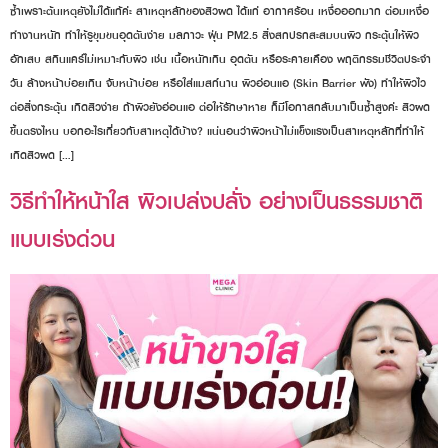
ซ้ำเพราะต้นเหตุยังไม่ได้แก้ค่ะ สาเหตุหลักของสิวผด ได้แก่ อากาศร้อน เหงื่อออกมาก ต่อมเหงื่อ
ทำงานหนัก ทำให้รูขุมขนอุดตันง่าย มลภาวะ ฝุ่น PM2.5 สิ่งสกปรกสะสมบนผิว กระตุ้นให้ผิว
อักเสบ สกินแคร์ไม่เหมาะกับผิว เช่น เนื้อหนักเกิน อุดตัน หรือระคายเคือง พฤติกรรมชีวิตประจำ
วัน ล้างหน้าบ่อยเกิน จับหน้าบ่อย หรือใส่แมสก์นาน ผิวอ่อนแอ (Skin Barrier พัง) ทำให้ผิวไว
ต่อสิ่งกระตุ้น เกิดสิวง่าย ถ้าผิวยังอ่อนแอ ต่อให้รักษาหาย ก็มีโอกาสกลับมาเป็นซ้ำสูงค่ะ สิวผด
ขึ้นตรงไหน บอกอะไรเกี่ยวกับสาเหตุได้บ้าง? แน่นอนว่าผิวหน้าไม่แข็งแรงเป็นสาเหตุหลักที่ทำให้
เกิดสิวผด […]
วิธีทำให้หน้าใส ผิวเปล่งปลั่ง อย่างเป็นธรรมชาติ
แบบเร่งด่วน