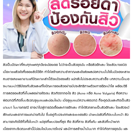
สิวเป็นปัญหาที่คนทุกเพศทุกวัยจะต้องเจอ ไม่ว่าจะเป็นสิวอุดตัน หรือสิวอักเสบ โดยสิวบางชนิด
เมื่อหายแล้วยังทิ้งรอยสิวไว้อีก ทำให้สร้างความรำคาญและยังส่งผลต่อความมั่นใจในตัวเองหลาย
คนอาจเคยพยายามแก้ปัญหาเหล่านี้ด้วยตัวเองแล้ว แต่กลับไม่ประสบความสำเร็จ บทความนี้หมอ
จะมาแนะนำวิธีป้องกันสิวและแก้ไขปัญหารอยสิวอย่างมีประสิทธิภาพด้วยการฉีดหน้าใส พร้อมวิธี
การลดรอยสิวที่เห็นผลอย่างชัดเจน สิวเกิดจากอะไร สิว (Acne หรือ Acne Vulgaris) คือความ
ผิดปกติที่เกิดขึ้นบริเวณรูขุมขนและต่อมไขมัน เมื่อรูขุมขนมีความผิดปกติ ก็จะอุดตันและเกิดเป็นสิว
ตามมา ในบางกรณี อาจนำไปสู่การติดเชื้อและการอักเสบ ทำให้สิวกลายเป็นสิวอักเสบ โดยสิวจะมี
ลักษณะและอาการแตกต่างกันไป ขึ้นอยู่กับประเภทและระยะของสิว ตำแหน่งสิวที่เกิดบนใบหน้า สิว
สามารถเกิดได้ทั่วทั้งใบหน้า แต่จุดที่พบบ่อยที่สุด คือ สิวที่คาง สิวที่แก้ม และสิวที่หน้าผาก
เนื่องจากบริเวณเหล่านี้มีต่อมไขมันขนาดใหญ่ และมีการสร้างน้ำมันมาก ทำให้เกิดการอุดตัน และ