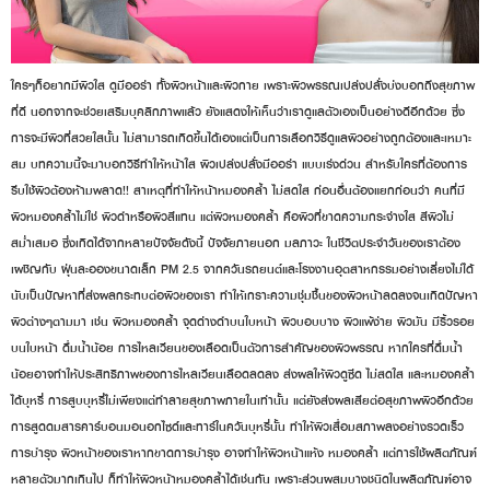
ใครๆก็อยากมีผิวใส ดูมีออร่า ทั้งผิวหน้าและผิวกาย เพราะผิวพรรณเปล่งปลั่งบ่งบอกถึงสุขภาพ
ที่ดี นอกจากจะช่วยเสริมบุคลิกภาพแล้ว ยังแสดงให้เห็นว่าเราดูแลตัวเองเป็นอย่างดีอีกด้วย ซึ่ง
การจะมีผิวที่สวยใสนั้น ไม่สามารถเกิดขึ้นได้เองแต่เป็นการเลือกวิธีดูแลผิวอย่างถูกต้องและเหมาะ
สม บทความนี้จะมาบอกวิธีทำให้หน้าใส ผิวเปล่งปลั่งมีออร่า แบบเร่งด่วน สำหรับใครที่ต้องการ
รีบใช้ผิวต้องห้ามพลาด!! สาเหตุที่ทำให้หน้าหมองคล้ำ ไม่สดใส ก่อนอื่นต้องแยกก่อนว่า คนที่มี
ผิวหมองคล้ำไม่ใช่ ผิวดำหรือผิวสีแทน แต่ผิวหมองคล้ำ คือผิวที่ขาดความกระจ่างใส สีผิวไม่
สม่ำเสมอ ซึ่งเกิดได้จากหลายปัจจัยดังนี้ ปัจจัยภายนอก มลภาวะ ในชีวิตประจำวันของเราต้อง
เผชิญกับ ฝุ่นละอองขนาดเล็ก PM 2.5 จากควันรถยนต์และโรงงานอุตสาหกรรมอย่างเลี่ยงไม่ได้
นับเป็นปัญหาที่ส่งผลกระทบต่อผิวของเรา ทำให้เกราะความชุ่มชื้นของผิวหน้าลดลงจนเกิดปัญหา
ผิวต่างๆตามมา เช่น ผิวหมองคล้ำ จุดด่างดำบนใบหน้า ผิวบอบบาง ผิวแพ้ง่าย ผิวมัน มีริ้วรอย
บนใบหน้า ดื่มน้ำน้อย การไหลเวียนของเลือดเป็นตัวการสำคัญของผิวพรรณ หากใครที่ดื่มน้ำ
น้อยอาจทำให้ประสิทธิภาพของการไหลเวียนเลือดลดลง ส่งผลให้ผิวดูซีด ไม่สดใส และหมองคล้ำ
ได้บุหรี่ การสูบบุหรี่ไม่เพียงแต่ทำลายสุขภาพภายในเท่านั้น แต่ยังส่งผลเสียต่อสุขภาพผิวอีกด้วย
การสูดดมสารคาร์บอนมอนอกไซด์และทาร์ในควันบุหรี่นั้น ทำให้ผิวเสื่อมสภาพลงอย่างรวดเร็ว
การบำรุง ผิวหน้าของเราหากขาดการบำรุง อาจทำให้ผิวหน้าแห้ง หมองคล้ำ แต่การใช้ผลิตภัณฑ์
หลายตัวมากเกินไป ก็ทำให้ผิวหน้าหมองคล้ำได้เช่นกัน เพราะส่วนผสมบางชนิดในผลิตภัณฑ์อาจ