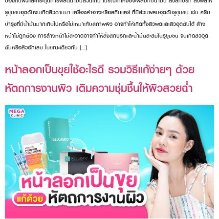
ป้องกันผิวและกระตุ้นการผลิตน้ำมันส่วนเกิน ในขณะที่เหงื่อจะผสมกับน้ำมัน สิ่งสกปรก ส่งผลให้
รูขุมขนอุดตันจนเกิดสิวตามมา เครื่องสำอางหรือสกินแคร์ ที่มีส่วนผสมอุดตันรูขุมขน เช่น ครีม
บำรุงที่มีน้ำมันมากเกินไปหรือไม่เหมาะกับสภาพผิว อาจทำให้เกิดทั้งสิวผดและสิวอุดตันได้ ล้าง
หน้าไม่ถูกต้อง การล้างหน้าไม่สะอาดอาจทำให้สิ่งสกปรกและน้ำมันสะสมในรูขุมขน จนเกิดสิวอุด
ตันหรือสิวอักเสบ ในขณะเดียวกัน […]
หน้าลอกเป็นขุยใช้อะไรดี รวมวิธีแก้ง่ายๆ ด้วย
หัตถการงานผิว เติมความชุ่มชื้นให้ผิวสวยฉ่ำ