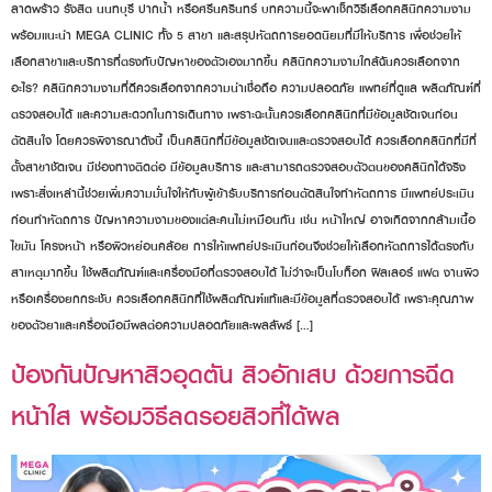
ลาดพร้าว รังสิต นนทบุรี ปากน้ำ หรือศรีนครินทร์ บทความนี้จะพาเช็กวิธีเลือกคลินิกความงาม
พร้อมแนะนำ MEGA CLINIC ทั้ง 5 สาขา และสรุปหัตถการยอดนิยมที่มีให้บริการ เพื่อช่วยให้
เลือกสาขาและบริการที่ตรงกับปัญหาของตัวเองมากขึ้น คลินิกความงามใกล้ฉันควรเลือกจาก
อะไร? คลินิกความงามที่ดีควรเลือกจากความน่าเชื่อถือ ความปลอดภัย แพทย์ที่ดูแล ผลิตภัณฑ์ที่
ตรวจสอบได้ และความสะดวกในการเดินทาง เพราะฉะนั้นควรเลือกคลินิกที่มีข้อมูลชัดเจนก่อน
ตัดสินใจ โดยควรพิจารณาดังนี้ เป็นคลินิกที่มีข้อมูลชัดเจนและตรวจสอบได้ ควรเลือกคลินิกที่มีที่
ตั้งสาขาชัดเจน มีช่องทางติดต่อ มีข้อมูลบริการ และสามารถตรวจสอบตัวตนของคลินิกได้จริง
เพราะสิ่งเหล่านี้ช่วยเพิ่มความมั่นใจให้กับผู้เข้ารับบริการก่อนตัดสินใจทำหัตถการ มีแพทย์ประเมิน
ก่อนทำหัตถการ ปัญหาความงามของแต่ละคนไม่เหมือนกัน เช่น หน้าใหญ่ อาจเกิดจากกล้ามเนื้อ
ไขมัน โครงหน้า หรือผิวหย่อนคล้อย การให้แพทย์ประเมินก่อนจึงช่วยให้เลือกหัตถการได้ตรงกับ
สาเหตุมากขึ้น ใช้ผลิตภัณฑ์และเครื่องมือที่ตรวจสอบได้ ไม่ว่าจะเป็นโบท็อก ฟิลเลอร์ แฟต งานผิว
หรือเครื่องยกกระชับ ควรเลือกคลินิกที่ใช้ผลิตภัณฑ์แท้และมีข้อมูลที่ตรวจสอบได้ เพราะคุณภาพ
ของตัวยาและเครื่องมือมีผลต่อความปลอดภัยและผลลัพธ์ […]
ป้องกันปัญหาสิวอุดตัน สิวอักเสบ ด้วยการฉีด
หน้าใส พร้อมวิธีลดรอยสิวที่ได้ผล