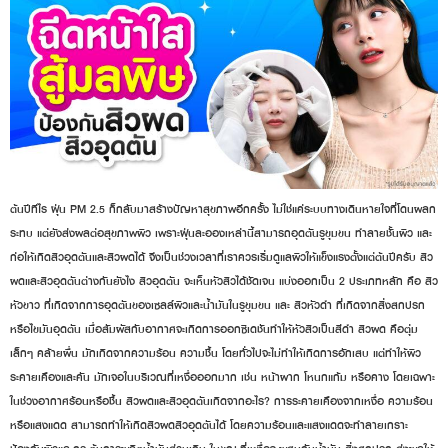
ต้นปีทีไร ฝุ่น PM 2.5 ก็กลับมาสร้างปัญหาสุขภาพอีกครั้ง ไม่ใช่แค่ระบบทางเดินหายใจที่โดนผลก
ระทบ แต่ยังส่งผลต่อสุขภาพผิว เพราะฝุ่นละอองเหล่านี้สามารถอุดตันรูขุมขน ทำลายชั้นผิว และ
ก่อให้เกิดสิวอุดตันและสิวผดได้ จึงเป็นช่วงเวลาที่เราควรเริ่มดูแลผิวให้แข็งแรงตั้งแต่ต้นปีครับ สิว
ผดและสิวอุดตันต่างกันยังไง สิวอุดตัน จะเห็นหัวสิวได้ชัดเจน แบ่งออกเป็น 2 ประเภทหลัก คือ สิว
หัวขาว ที่เกิดจากการอุดตันของเซลล์ผิวและน้ำมันในรูขุมขน และ สิวหัวดำ ที่เกิดจากสิ่งสกปรก
หรือไขมันอุดตัน เมื่อสัมผัสกับอากาศจะเกิดการออกซิเดชันทำให้หัวสิวเป็นสีดำ สิวผด คือตุ่ม
เล็กๆ คล้ายผื่น มักเกิดจากความร้อน ความชื้น โดยทั่วไปจะไม่ทำให้เกิดการอักเสบ แต่ทำให้ผิว
ระคายเคืองและคัน มักเจอในบริเวณที่เหงื่อออกมาก เช่น หน้าผาก โหนกแก้ม หรือคาง โดยเฉพาะ
ในช่วงอากาศร้อนหรือชื้น สิวผดและสิวอุดตันเกิดจากอะไร? การระคายเคืองจากเหงื่อ ความร้อน
หรือแสงแดด สามารถทำให้เกิดสิวผดสิวอุดตันได้ โดยความร้อนและแสงแดดจะทำลายเกราะ