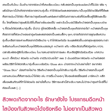
เคยเป็นกันไหม ตื่นเช้ามาจากผิวหน้าที่เคยเรียบเนียน กลับลอกเป็นขุยจนแต่งหน้าก็ไม่ติด จริง ๆ
แล้วปัญหานี้มักเกิดจากผิวขาดความชุ่มชื้น ทำให้ผิวแห้งและลอกออกมาเป็นขุยได้ง่ายวิธีแก้ที่ได้ผล
คือการเติมน้ำให้ผิว ทั้งการบำรุงด้วยสกินแคร์และการใช้หัตถการงานผิวที่ช่วยฟื้นฟูได้ลึกและเร็ว
ขึ้น ใครที่ลองบำรุงแล้วไม่ดีขึ้นก็อย่าเพิ่งนอยด์ไป เพราะวันนี้หมอมีวิธีแก้หน้าลอกเป็นขุยแบบง่าย
ๆ ที่ช่วยให้ผิวกลับมาชุ่มชื้น ฉ่ำวาว ดูโกลว์อีกครั้ง หน้าลอกเป็นขุยเกิดจากอะไร? หน้าลอกเป็นขุย
คืออาการที่ผิวหน้าของเราดูแห้งและลอกออกเป็นแผ่นเล็กๆ ขุยๆ อาจเกิดจากการสูญเสียความ
ชุ่มชื้นหรือการระคายเคืองจากปัจจัยต่าง ๆ ทำให้ผิวแห้งตึง จนเซลล์ผิวชั้นนอกสุดหลุดออกมาเรา
จะสังเกตเห็นหน้าลอกเป็นขุยได้ชัดเจนตรงจมูก หน้าผาก แก้ม หรือบริเวณที่ผิวดูแห้งๆ ขาวๆ
เวลาสัมผัสจะรู้สึกไม่เรียบเนียน ในบางคนอาจมีอาการแสบ คันหรือรู้สึกตึงร่วมด้วย บทความ
แนะนำ เช็คด่วน! ผิวแห้ง หน้าแห้ง ขาดวิตามินอะไร? เผย 3 ต้นตอปัญหาผิวแห้ง หน้าแห้งลอก
พร้อมวิธีทำให้ผิวกลับมาชุ่มชื้นแบบเร่งด่วน Glass skin ต่างจากหน้ามันอย่างไร? อยากผิว
“Glass Skin” ต้องทำอะไรบ้าง วิธีแก้หน้าลอกเป็นขุยให้กลับมาชุ่มชื้น วิธีแก้หน้าลอกเป็นขุยที่
หลายคนนิยมก็คือการเติมน้ำให้ผิว เช่น การดื่มน้ำเยอะๆ ใช้มอยส์เจอร์ไรเซอร์ มาร์คหน้า หลีก
เลี่ยงผลิตภัณฑ์ที่ทำให้ผิวแห้ง อย่างไรก็ตาม วิธีการเหล่านี้สำหรับบางคนไม่ว่าจะบำรุงเท่าไหร่ก็ไม่
ค่อยเห็นผล […]
สิวผดเกิดจากอะไร รักษายังไง โปรแกรมฉีดหน้า
ใสป้องกันสิวผดได้จริงหรือ ไม่อยากเป็นสิวผด