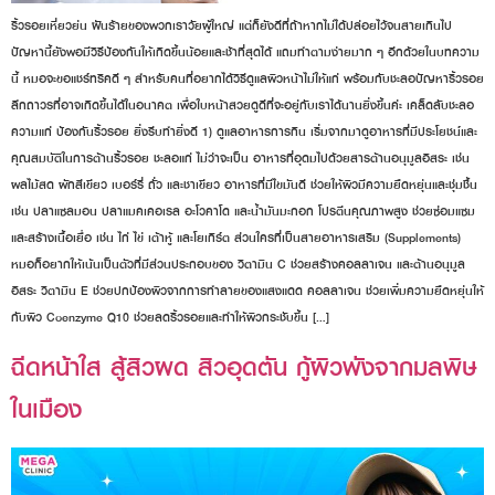
ริ้วรอยเหี่ยวย่น ฝันร้ายของพวกเราวัยผู้ใหญ่ แต่ก็ยังดีที่ถ้าหากไม่ได้ปล่อยไว้จนสายเกินไป
ปัญหานี้ยังพอมีวิธีป้องกันให้เกิดขึ้นน้อยและช้าที่สุดได้ แถมทำตามง่ายมาก ๆ อีกด้วยในบทความ
นี้ หมอจะขอแชร์ทริคดี ๆ สำหรับคนที่อยากได้วิธีดูแลผิวหน้าไม่ให้แก่ พร้อมกับชะลอปัญหาริ้วรอย
ลึกถาวรที่อาจเกิดขึ้นได้ในอนาคต เพื่อใบหน้าสวยดูดีที่จะอยู่กับเราได้นานยิ่งขึ้นค่ะ เคล็ดลับชะลอ
ความแก่ ป้องกันริ้วรอย ยิ่งรีบทำยิ่งดี 1) ดูแลอาหารการกิน เริ่มจากมาดูอาหารที่มีประโยชน์และ
คุณสมบัติในการต้านริ้วรอย ชะลอแก่ ไม่ว่าจะเป็น อาหารที่อุดมไปด้วยสารต้านอนุมูลอิสระ เช่น
ผลไม้สด ผักสีเขียว เบอร์รี่ ถั่ว และชาเขียว อาหารที่มีไขมันดี ช่วยให้ผิวมีความยืดหยุ่นและชุ่มชื้น
เช่น ปลาแซลมอน ปลาแมคเคอเรล อะโวคาโด และน้ำมันมะกอก โปรตีนคุณภาพสูง ช่วยซ่อมแซม
และสร้างเนื้อเยื่อ เช่น ไก่ ไข่ เต้าหู้ และโยเกิร์ต ส่วนใครที่เป็นสายอาหารเสริม (Supplements)
หมอก็อยากให้เน้นเป็นตัวที่มีส่วนประกอบของ วิตามิน C ช่วยสร้างคอลลาเจน และต้านอนุมูล
อิสระ วิตามิน E ช่วยปกป้องผิวจากการทำลายของแสงแดด คอลลาเจน ช่วยเพิ่มความยืดหยุ่นให้
กับผิว Coenzyme Q10 ช่วยลดริ้วรอยและทำให้ผิวกระชับขึ้น […]
ฉีดหน้าใส สู้สิวผด สิวอุดตัน กู้ผิวพังจากมลพิษ
ในเมือง