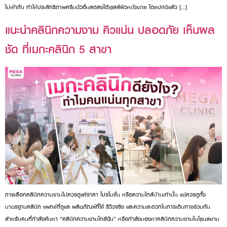
ไม่เข้ากัน ทำให้ประสิทธิภาพครีมตัวอื่นลดลงได้เซลล์ผิวหนังตาย โดยปกติแล้ว […]
แนะนำคลินิกความงาม คิวแน่น ปลอดภัย เห็นผล
ชัด ที่เมกะคลินิก 5 สาขา
การเลือกคลินิกความงามไม่ควรดูแค่ราคา โปรโมชั่น หรือความใกล้บ้านเท่านั้น แต่ควรดูทั้ง
มาตรฐานคลินิก แพทย์ที่ดูแล ผลิตภัณฑ์ที่ใช้ รีวิวจริง และความสะดวกในการเดินทางร่วมกัน
สำหรับคนที่กำลังค้นหา “คลินิกความงามใกล้ฉัน” หรือกำลังมองหาคลินิกความงามในโซนสยาม