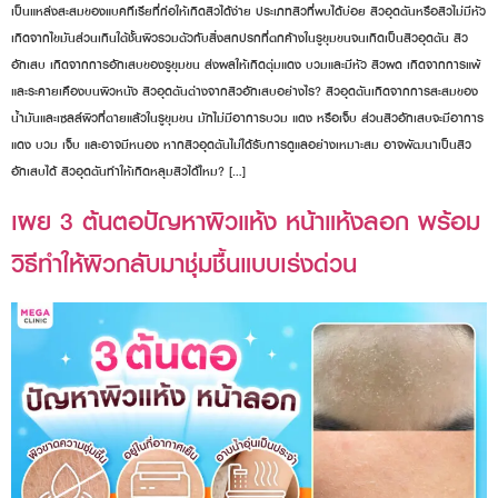
เป็นแหล่งสะสมของแบคทีเรียที่ก่อให้เกิดสิวได้ง่าย ประเภทสิวที่พบได้บ่อย สิวอุดตันหรือสิวไม่มีหัว
เกิดจากไขมันส่วนเกินใต้ชั้นผิวรวมตัวกับสิ่งสกปรกที่ตกค้างในรูขุมขนจนเกิดเป็นสิวอุดตัน สิว
อักเสบ เกิดจากการอักเสบของรูขุมขน ส่งผลให้เกิดตุ่มแดง บวมและมีหัว สิวผด เกิดจากการแพ้
และระคายเคืองบนผิวหนัง สิวอุดตันต่างจากสิวอักเสบอย่างไร? สิวอุดตันเกิดจากการสะสมของ
น้ำมันและเซลล์ผิวที่ตายแล้วในรูขุมขน มักไม่มีอาการบวม แดง หรือเจ็บ ส่วนสิวอักเสบจะมีอาการ
แดง บวม เจ็บ และอาจมีหนอง หากสิวอุดตันไม่ได้รับการดูแลอย่างเหมาะสม อาจพัฒนาเป็นสิว
อักเสบได้ สิวอุดตันทำให้เกิดหลุมสิวได้ไหม? […]
เผย 3 ต้นตอปัญหาผิวแห้ง หน้าแห้งลอก พร้อม
วิธีทำให้ผิวกลับมาชุ่มชื้นแบบเร่งด่วน