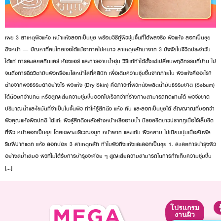
เผย 3 สาเหตุผิวแห้ง หน้าแห้งลอกเป็นขุย พร้อมวิธีกู้ผิวชุ่มชื้นที่ได้ผลจริง ผิวแห้ง ลอกเป็นขุย
ตึงหน้า — ปัญหาที่คนไทยเจอได้แม้อากาศไม่หนาว สาเหตุหลักมาจาก 3 ปัจจัยในชีวิตประจำวัน
ได้แก่ การละเลยสกินแคร์ ห้องแอร์ และการอาบน้ำอุ่น วิธีแก้ทำได้ตั้งแต่เปลี่ยนพฤติกรรมที่บ้าน ไป
จนถึงการฉีดวิตามินผิวหรือเมโสหน้าใสที่คลินิก เพื่อเติมความชุ่มชื้นจากภายใน ผิวแห้งคืออะไร?
ต่างจากผิวธรรมดาอย่างไร ผิวแห้ง (Dry Skin) คือภาวะที่ผิวหนังผลิตน้ำมันธรรมชาติ (Sebum)
ได้น้อยกว่าปกติ หรือสูญเสียความชุ่มชื้นออกไปเร็วกว่าที่ร่างกายสามารถทดแทนได้ ผิวจึงขาด
ปริมาณน้ำและไขมันที่จำเป็นในชั้นผิว ทำให้รู้สึกตึง แห้ง คัน และลอกเป็นขุยได้ สัญญาณที่บอกว่า
ผิวคุณแห้งผิดปกติ ได้แก่: ผิวรู้สึกตึงหลังล้างหน้าหรืออาบน้ำ มีรอยขีดขาวปรากฏเมื่อใช้เล็บขีด
ที่ผิว หน้าลอกเป็นขุย โดยเฉพาะบริเวณจมูก หน้าผาก และแก้ม ผิวหยาบ ไม่เนียนนุ่มเมื่อสัมผัส
ริมฝีปากแตก แห้ง ลอกบ่อย 3 สาเหตุหลัก ทำไมผิวถึงแห้งและลอกเป็นขุย 1. ละเลยการบำรุงผิว
อย่างสม่ำเสมอ ผิวที่ไม่ได้รับการบำรุงจะค่อย ๆ สูญเสียความสามารถในการกักเก็บความชุ่มชื้น
[…]
โปรแกรม
โปรแกรม
โปรแกรม
ยกกระชับ
ปรับรูป
งานผิว