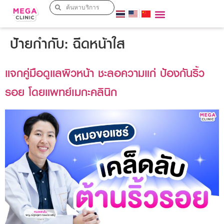
ป้ายกำกับ:
ฉีดหน้าใส
แจกคู่มือดูแลผิวหน้า ชะลอความแก่ ป้องกันริ้ว
รอย โดยแพทย์เมกะคลินิก