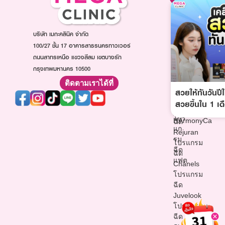
หน้า
โปรแกรม
โปรแกรม
โปรแกรม
Ultraformer
ฉีดหน้า
ฉีดโบท็
โปรแกรม
ใส
บริษัท เมกะคลินิค จำกัด
อก
Oligio
โปรแกรม
โปร
100/27 ชั้น 17 อาคารสาธรนครทาวเวอร์
โปรแกรม
ฉีดออร่า
แก
ถนนสาทรเหนือ แขวงสีลม เขตบางรัก
Thermage
ไวท์
รม
กรุงเทพมหานคร 10500
โปรแกรม
โปรแกรม
ฉีด
ฉีด
ฉีด
ติดตามเราได้ที่
ฟิล
Sculptra
สวยให้ทันวันปีใ
วิตามิน
เลอ
โปรแกรม
ผิว
สวยขึ้นใน 1 เด
ร์
ฉีด
โปรแกรม
โปร
HArmonyCa
ฉีด
แก
Rejuran
รม
โปรแกรม
ฉีด
ฉีด
แฟต
Chanels
โปรแกรม
ฉีด
Juvelook
โปรแกรม
ฉีด