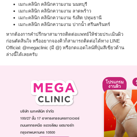
เมกะคลินิก คลินิกความงาม นนทบุรี
เมกะคลินิก คลินิกความงาม ลาดพร้าว
เมกะคลินิก คลินิกความงาม รังสิต ปทุมธานี
เมกะคลินิก คลินิกความงาม ปากน้ำ ศรีนครินทร์
หากต้องการคำปรึกษาสามารถติดต่อแพทย์ให้ช่วยประเมินผิว
ก่อนตัดสินใจ หรืออยากจองคิวก็สามารถติดต่อได้ทาง LINE
Official: @megaclinic (มี @) หรือกดแอดไลน์ที่ปุ่มสีเขียวด้าน
ล่างนี้ได้เลยครับ
โปรแกรม
โปรแกรม
โปรแกรม
ยกกระชับ
ปรับรูป
งานผิว
หน้า
โปรแกรม
โปรแกรม
โปรแกรม
Ultraformer
ฉีดหน้า
ฉีดโบท็
โปรแกรม
ใส
บริษัท เมกะคลินิค จำกัด
อก
Oligio
โปรแกรม
โปร
100/27 ชั้น 17 อาคารสาธรนครทาวเวอร์
โปรแกรม
ฉีดออร่า
แก
ถนนสาทรเหนือ แขวงสีลม เขตบางรัก
Thermage
ไวท์
รม
กรุงเทพมหานคร 10500
โปรแกรม
โปรแกรม
ฉีด