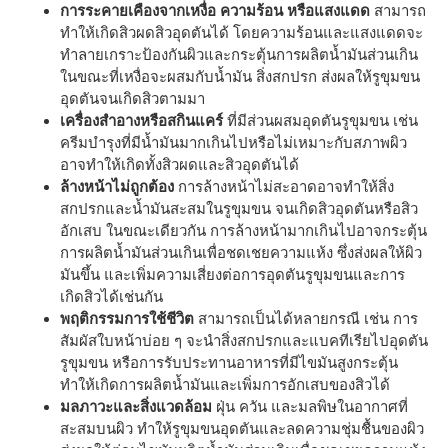
การระคายเคืองจากเหงื่อ ความร้อน หรือแสงแดด
สามารถ
ทำให้เกิดสิวผดสิวอุดตันได้ โดยความร้อนและแสงแดดจะ
ทำลายเกราะป้องกันผิวและกระตุ้นการผลิตน้ำมันส่วนเกิน
ในขณะที่เหงื่อจะผสมกับน้ำมัน สิ่งสกปรก ส่งผลให้รูขุมขน
อุดตันจนเกิดสิวตามมา
เครื่องสำอางหรือสกินแคร์
ที่มีส่วนผสมอุดตันรูขุมขน เช่น
ครีมบำรุงที่มีน้ำมันมากเกินไปหรือไม่เหมาะกับสภาพผิว
อาจทำให้เกิดทั้งสิวผดและสิวอุดตันได้
ล้างหน้าไม่ถูกต้อง
การล้างหน้าไม่สะอาดอาจทำให้สิ่ง
สกปรกและน้ำมันสะสมในรูขุมขน จนเกิดสิวอุดตันหรือสิว
อักเสบ ในขณะเดียวกัน การล้างหน้ามากเกินไปอาจกระตุ้น
การผลิตน้ำมันส่วนเกินเพื่อชดเชยความแห้ง ซึ่งส่งผลให้ผิว
มันขึ้น และเพิ่มความเสี่ยงต่อการอุดตันรูขุมขนและการ
เกิดสิวได้เช่นกัน
พฤติกรรมการใช้ชีวิต
สามารถเป็นได้หลายกรณี เช่น การ
สัมผัสใบหน้าบ่อย ๆ จะนำสิ่งสกปรกและแบคทีเรียไปอุดตัน
รูขุมขน หรือการรับประทานอาหารที่มีไขมันสูงกระตุ้น
ทำให้เกิดการผลิตน้ำมันและเพิ่มการอักเสบของสิวได้
มลภาวะและสิ่งแวดล้อม
ฝุ่น ควัน และมลพิษในอากาศที่
สะสมบนผิว ทำให้รูขุมขนอุดตันและลดความชุ่มชื้นของผิว