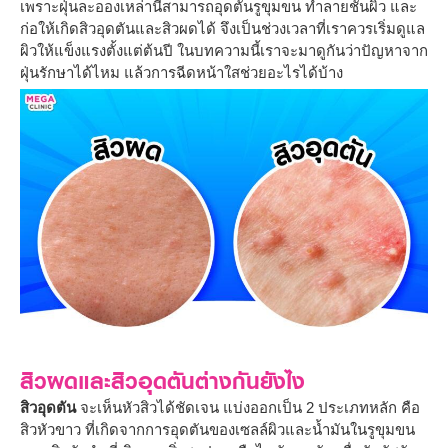
เพราะฝุ่นละอองเหล่านี้สามารถอุดตันรูขุมขน ทำลายชั้นผิว และ
ก่อให้เกิดสิวอุดตันและสิวผดได้ จึงเป็นช่วงเวลาที่เราควรเริ่มดูแล
ผิวให้แข็งแรงตั้งแต่ต้นปี ในบทความนี้เราจะมาดูกันว่าปัญหาจาก
ฝุ่นรักษาได้ไหม แล้วการฉีดหน้าใสช่วยอะไรได้บ้าง
สิวผดและสิวอุดตันต่างกันยังไง
สิวอุดตัน
จะเห็นหัวสิวได้ชัดเจน แบ่งออกเป็น 2 ประเภทหลัก คือ
สิวหัวขาว ที่เกิดจากการอุดตันของเซลล์ผิวและน้ำมันในรูขุมขน