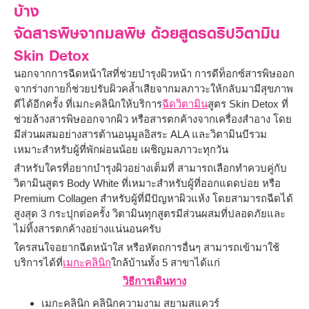
บ้าง
จัดสารพิษจากมลพิษ ด้วยสูตรดริปวิตามิน
Skin Detox
นอกจากการฉีดหน้าใสที่ช่วยบำรุงผิวหน้า การดีท็อกซ์สารพิษออก
จากร่างกายก็ช่วยปรับผิวคล้ำเสียจากมลภาวะให้กลับมามีสุขภาพ
ดีได้อีกครั้ง ที่เมกะคลินิกให้บริการ
ฉีดวิตามิน
สูตร Skin Detox ที่
ช่วยล้างสารพิษออกจากผิว หรือสารตกค้างจากเครื่องสำอาง โดย
มีส่วนผสมอย่างสารต้านอนุมูลอิสระ ALA และวิตามินบีรวม
เหมาะสำหรับผู้ที่พักผ่อนน้อย เผชิญมลภาวะทุกวัน
สำหรับใครที่อยากบำรุงผิวอย่างเต็มที่ สามารถเลือกทำควบคู่กับ
วิตามินสูตร Body White ที่เหมาะสำหรับผู้ที่ออกแดดบ่อย หรือ
Premium Collagen สำหรับผู้ที่มีปัญหาผิวแห้ง โดยสามารถฉีดได้
สูงสุด 3 กระปุกต่อครั้ง วิตามินทุกสูตรมีส่วนผสมที่ปลอดภัยและ
ไม่ทิ้งสารตกค้างอย่างแน่นอนครับ
ใครสนใจอยากฉีดหน้าใส หรือหัตถการอื่นๆ สามารถเข้ามาใช้
บริการได้ที่
เมกะคลินิก
ใกล้บ้านทั้ง 5 สาขาได้แก่
วิธีการเดินทาง
เมกะคลินิก คลินิกความงาม สยามสแควร์