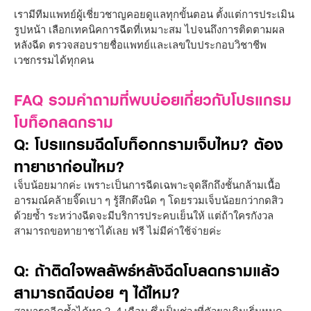
เรามีทีมแพทย์ผู้เชี่ยวชาญคอยดูแลทุกขั้นตอน ตั้งแต่การประเมิน
รูปหน้า เลือกเทคนิคการฉีดที่เหมาะสม ไปจนถึงการติดตามผล
หลังฉีด ตรวจสอบรายชื่อแพทย์และเลขใบประกอบวิชาชีพ
เวชกรรมได้ทุกคน
FAQ รวมคำถามที่พบบ่อยเกี่ยวกับโปรแกรม
โบท็อกลดกราม
Q: โปรแกรมฉีดโบท็อกกรามเจ็บไหม? ต้อง
ทายาชาก่อนไหม?
เจ็บน้อยมากค่ะ เพราะเป็นการฉีดเฉพาะจุดลึกถึงชั้นกล้ามเนื้อ
อารมณ์คล้ายจิ๊ดเบา ๆ รู้สึกตึงนิด ๆ โดยรวมเจ็บน้อยกว่ากดสิว
ด้วยซ้ำ ระหว่างฉีดจะมีบริการประคบเย็นให้ แต่ถ้าใครกังวล
สามารถขอทายาชาได้เลย ฟรี ไม่มีค่าใช้จ่ายค่ะ
Q: ถ้าติดใจผลลัพธ์หลังฉีดโบลดกรามแล้ว
สามารถฉีดบ่อย ๆ ได้ไหม?