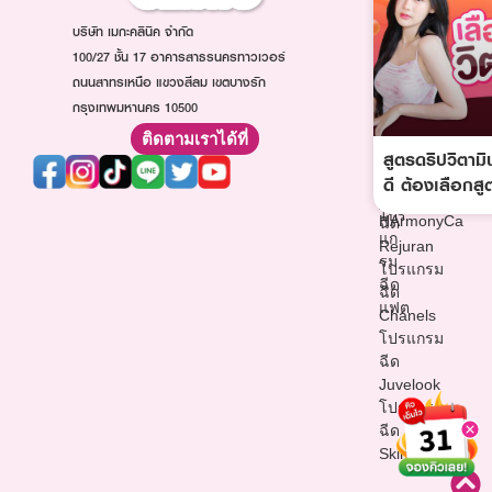
ฉีดโบท็
โปรแกรม
ใส
บริษัท เมกะคลินิค จำกัด
อก
Oligio
โปรแกรม
โปร
100/27 ชั้น 17 อาคารสาธรนครทาวเวอร์
โปรแกรม
ฉีดออร่า
แก
ถนนสาทรเหนือ แขวงสีลม เขตบางรัก
Thermage
ไวท์
รม
กรุงเทพมหานคร 10500
โปรแกรม
โปรแกรม
ฉีด
ฉีด
ฉีด
ติดตามเราได้ที่
ฟิล
Sculptra
สูตรดริปวิตาม
วิตามิน
เลอ
โปรแกรม
ผิว
ดี ต้องเลือกส
ร์
ฉีด
โปรแกรม
โปร
HArmonyCa
ฉีด
แก
Rejuran
รม
โปรแกรม
ฉีด
ฉีด
แฟต
Chanels
โปรแกรม
ฉีด
Juvelook
โปรแกรม
ฉีด
Skinvive