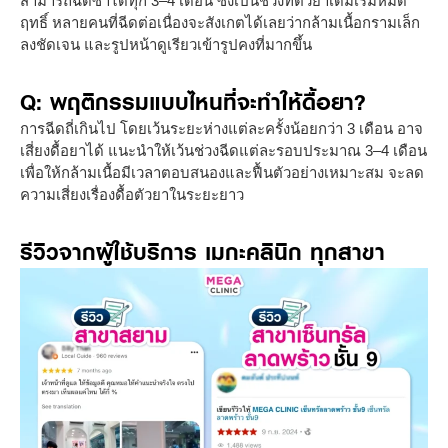
สามารถฉีดซ้ำได้ทุก 3–4 เดือน ซึ่งเป็นช่วงที่ตัวยาเดิมเริ่มหมด
ฤทธิ์ หลายคนที่ฉีดต่อเนื่องจะสังเกตได้เลยว่ากล้ามเนื้อกรามเล็ก
ลงชัดเจน และรูปหน้าดูเรียวเข้ารูปคงที่มากขึ้น
Q: พฤติกรรมแบบไหนที่จะทำให้ดื้อยา?
การฉีดถี่เกินไป โดยเว้นระยะห่างแต่ละครั้งน้อยกว่า 3 เดือน อาจ
เสี่ยงดื้อยาได้ แนะนำให้เว้นช่วงฉีดแต่ละรอบประมาณ 3–4 เดือน
เพื่อให้กล้ามเนื้อมีเวลาตอบสนองและฟื้นตัวอย่างเหมาะสม จะลด
ความเสี่ยงเรื่องดื้อตัวยาในระยะยาว
รีวิวจากผู้ใช้บริการ เมกะคลินิก ทุกสาขา