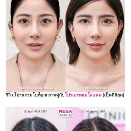
รีวิว โปรแกรมโบท็อกกรามคู่กับ
โปรแกรมเมโสแฟต
(เป็นที่นิยม)