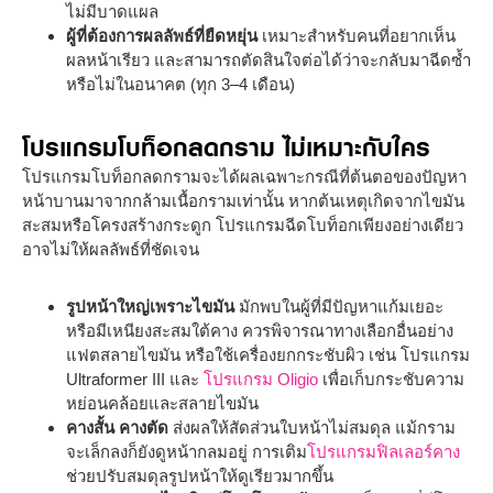
ไม่มีบาดแผล
ผู้ที่ต้องการผลลัพธ์ที่ยืดหยุ่น
เหมาะสำหรับคนที่อยากเห็น
ผลหน้าเรียว และสามารถตัดสินใจต่อได้ว่าจะกลับมาฉีดซ้ำ
หรือไม่ในอนาคต (ทุก 3–4 เดือน)
โปรแกรมโบท็อกลดกราม ไม่เหมาะกับใคร
โปรแกรมโบท็อกลดกรามจะได้ผลเฉพาะกรณีที่ต้นตอของปัญหา
หน้าบานมาจากกล้ามเนื้อกรามเท่านั้น หากต้นเหตุเกิดจากไขมัน
สะสมหรือโครงสร้างกระดูก โปรแกรมฉีดโบท็อกเพียงอย่างเดียว
อาจไม่ให้ผลลัพธ์ที่ชัดเจน
รูปหน้าใหญ่เพราะไขมัน
มักพบในผู้ที่มีปัญหาแก้มเยอะ
หรือมีเหนียงสะสมใต้คาง ควรพิจารณาทางเลือกอื่นอย่าง
แฟตสลายไขมัน หรือใช้เครื่องยกกระชับผิว เช่น โปรแกรม
Ultraformer III และ
โปรแกรม Oligio
เพื่อเก็บกระชับความ
หย่อนคล้อยและสลายไขมัน
คางสั้น คางตัด
ส่งผลให้สัดส่วนใบหน้าไม่สมดุล แม้กราม
จะเล็กลงก็ยังดูหน้ากลมอยู่ การเติม
โปรแกรมฟิลเลอร์คาง
ช่วยปรับสมดุลรูปหน้าให้ดูเรียวมากขึ้น