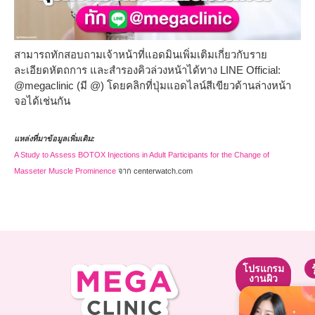
สามารถทักสอบถามเจ้าหน้าที่แอดมินเพิ่มเติมเกี่ยวกับราย
ละเอียดหัตถการ และสำรองคิวล่วงหน้าได้ทาง LINE Official:
@megaclinic (มี @) โดยคลิกที่ปุ่มแอดไลน์สีเขียวด้านล่างหน้า
จอได้เช่นกัน
แหล่งที่มาข้อมูลเพิ่มเติม:
A Study to Assess BOTOX Injections in Adult Participants for the Change of
Masseter Muscle Prominence
จาก centerwatch.com
โปรแกรม
โปรแกรม
โปรแกรม
ยกกระชับ
ปรับรูป
งานผิว
หน้า
โปรแกรม
โปรแกรม
โปรแกรม
Ultraformer
ฉีดหน้า