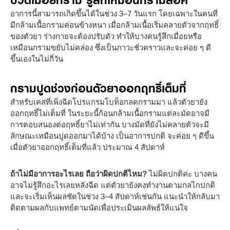
อาการนี้สามารถเกิดขึ้นได้ในช่วง 3–7 วันแรก โดยเฉพาะในคนที่
มีกล้ามเนื้อกรามค่อนข้างหนา เมื่อกล้ามเนื้อเริ่มคลายตัวจากฤทธิ์
ของตัวยา ร่างกายจะต้องปรับตัว ทำให้บางคนรู้สึกเมื่อยหรือ
เหมือนกรามขยับไม่คล่อง ซึ่งเป็นภาวะชั่วคราวและจะค่อย ๆ ดี
ขึ้นเองในไม่กี่วัน
กรามปูดช่วงก่อนตัวยาออกฤทธิ์เต็มที่
สำหรับเคสที่เพิ่งฉีดโปรแกรมโบท็อกลดกรามมา แล้วตัวยายัง
ออกฤทธิ์ไม่เต็มที่ ในระยะนี้ก้อนกล้ามเนื้อกรามแต่ละมัดอาจมี
การตอบสนองต่อฤทธิ์ยาไม่เท่ากัน บางมัดที่ยังไม่คลายตัวจะมี
ลักษณะเหมือนปูดออกมาได้บ้าง เป็นอาการปกติ จะค่อย ๆ ดีขึ้น
เมื่อตัวยาออกฤทธิ์เต็มที่แล้ว ประมาณ 4 สัปดาห์
ถ้าไม่มีอาการอะไรเลย ถือว่าผิดปกติไหม?
ไม่ผิดปกติค่ะ บางคน
อาจไม่รู้สึกอะไรเลยหลังฉีด แต่ตัวยายังคงทำงานตามกลไกปกติ
และจะเริ่มเห็นผลชัดในช่วง 3–4 สัปดาห์เช่นกัน แนะนำให้กลับมา
ติดตามผลกับแพทย์ตามนัดเพื่อประเมินผลลัพธ์ให้แน่ใจ