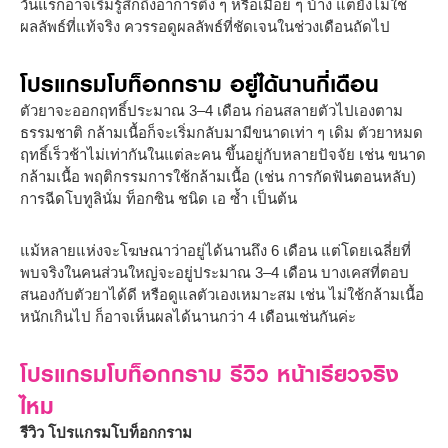
วันแรกอาจเริ่มรู้สึกถึงอาการตึง ๆ หรือเมื่อย ๆ บ้าง แต่ยังไม่ใช่
ผลลัพธ์ที่แท้จริง ควรรอดูผลลัพธ์ที่ชัดเจนในช่วงเดือนถัดไป
โปรแกรมโบท็อกกราม อยู่ได้นานกี่เดือน
ตัวยาจะออกฤทธิ์ประมาณ 3–4 เดือน ก่อนสลายตัวไปเองตาม
ธรรมชาติ กล้ามเนื้อก็จะเริ่มกลับมามีขนาดเท่า ๆ เดิม ตัวยาหมด
ฤทธิ์เร็วช้าไม่เท่ากันในแต่ละคน ขึ้นอยู่กับหลายปัจจัย เช่น ขนาด
กล้ามเนื้อ พฤติกรรมการใช้กล้ามเนื้อ (เช่น การกัดฟันตอนหลับ)
การฉีดโบทูลินั่ม ท็อกซิน ชนิด เอ ซ้ำ เป็นต้น
แม้หลายแห่งจะโฆษณาว่าอยู่ได้นานถึง 6 เดือน แต่โดยเฉลี่ยที่
พบจริงในคนส่วนใหญ่จะอยู่ประมาณ 3–4 เดือน บางเคสที่ตอบ
สนองกับตัวยาได้ดี หรือดูแลตัวเองเหมาะสม เช่น ไม่ใช้กล้ามเนื้อ
หนักเกินไป ก็อาจเห็นผลได้นานกว่า 4 เดือนเช่นกันค่ะ
โปรแกรมโบท็อกกราม รีวิว หน้าเรียวจริง
ไหม
รีวิว โปรแกรมโบท็อกกราม