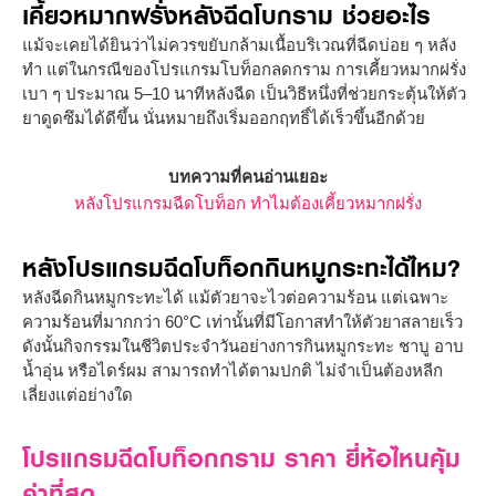
เคี้ยวหมากฝรั่งหลังฉีดโบกราม ช่วยอะไร
แม้จะเคยได้ยินว่าไม่ควรขยับกล้ามเนื้อบริเวณที่ฉีดบ่อย ๆ หลัง
ทำ แต่ในกรณีของโปรแกรมโบท็อกลดกราม การเคี้ยวหมากฝรั่ง
เบา ๆ ประมาณ 5–10 นาทีหลังฉีด เป็นวิธีหนึ่งที่ช่วยกระตุ้นให้ตัว
ยาดูดซึมได้ดีขึ้น นั่นหมายถึงเริ่มออกฤทธิ์ได้เร็วขึ้นอีกด้วย
บทความที่คนอ่านเยอะ
หลังโปรแกรมฉีดโบท็อก ทำไมต้องเคี้ยวหมากฝรั่ง
หลังโปรแกรมฉีดโบท็อกกินหมูกระทะได้ไหม?
หลังฉีดกินหมูกระทะได้ แม้ตัวยาจะไวต่อความร้อน แต่เฉพาะ
ความร้อนที่มากกว่า 60°C เท่านั้นที่มีโอกาสทำให้ตัวยาสลายเร็ว
ดังนั้นกิจกรรมในชีวิตประจำวันอย่างการกินหมูกระทะ ชาบู อาบ
น้ำอุ่น หรือไดร์ผม สามารถทำได้ตามปกติ ไม่จำเป็นต้องหลีก
เลี่ยงแต่อย่างใด
โปรแกรมฉีดโบท็อกกราม ราคา ยี่ห้อไหนคุ้ม
ค่าที่สุด