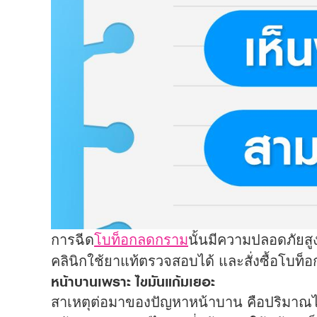
การฉีด
โบท็อกลดกราม
นั้นมีความปลอดภัยสู
คลินิกใช้ยาแท้ตรวจสอบได้ และสั่งซื้อโบท
หน้าบานเพราะ ไขมันแก้มเยอะ
สาเหตุต่อมาของปัญหาหน้าบาน คือปริมาณไข