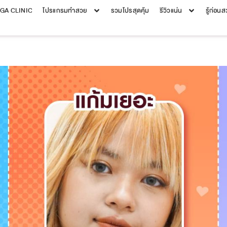
EGA CLINIC
โปรแกรมทำสวย
รวมโปรสุดคุ้ม
รีวิวแน่น
รู้ก่อน