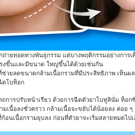
ถูกถ่ายทอดทางพันธุกรรม แต่บางพฤติกรรมอย่างการเค
แรงขึ้นและมีขนาด ใหญ่ขึ้นได้ด้วยเช่นกัน
ี่ช่วยลดขนาดกล้ามเนื้อกรามที่มีประสิทธิภาพ เห็
รฉีดโบท็อก
ารปรับหน้าเรียว ด้วยการฉีดตัวยาโบทูลินั่ม ท็อกซิน 
้ามเนื้อลงชั่วคราว กล้ามเนื้อจะขยับได้น้อยลง ค่อย
รที่ก้อนเนื้อกรามยุบลง ก่อนที่ตัวยาจะเริ่มสลายหมด