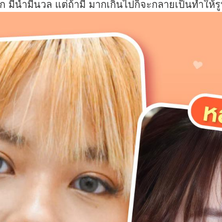
็ก มีน้ำมีนวล แต่ถ้ามี มากเกินไปก็จะกลายเป็นทำให้รู