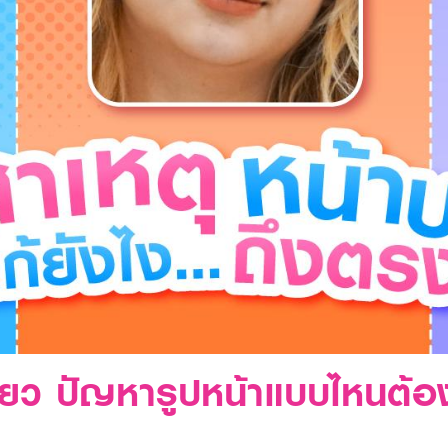
รียว ปัญหารูปหน้าแบบไหนต้