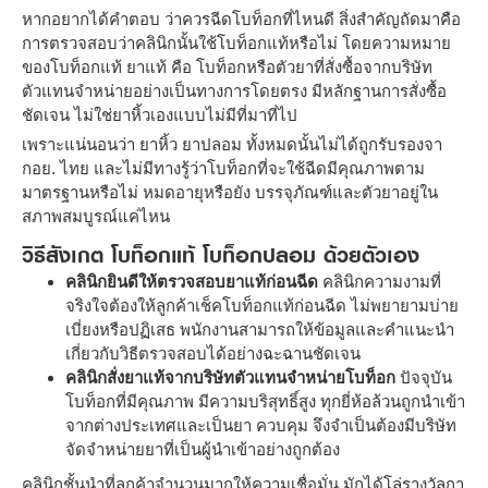
หากอยากได้คำตอบ ว่าควรฉีดโบท็อกที่ไหนดี สิ่งสำคัญถัดมาคือ
การตรวจสอบว่าคลินิกนั้นใช้โบท็อกแท้หรือไม่ โดยความหมาย
ของโบท็อกแท้ ยาแท้ คือ โบท็อกหรือตัวยาที่สั่งซื้อจากบริษัท
ตัวแทนจำหน่ายอย่างเป็นทางการโดยตรง มีหลักฐานการสั่งซื้อ
ชัดเจน ไม่ใช่ยาหิ้วเองแบบไม่มีที่มาที่ไป
เพราะแน่นอนว่า ยาหิ้ว ยาปลอม ทั้งหมดนั้นไม่ได้ถูกรับรองจา
กอย. ไทย และไม่มีทางรู้ว่าโบท็อกที่จะใช้ฉีดมีคุณภาพตาม
มาตรฐานหรือไม่ หมดอายุหรือยัง บรรจุภัณฑ์และตัวยาอยู่ใน
สภาพสมบูรณ์แค่ไหน
วิธีสังเกต โบท็อกแท้ โบท็อกปลอม ด้วยตัวเอง
คลินิกยินดีให้ตรวจสอบยาแท้ก่อนฉีด
คลินิกความงามที่
จริงใจต้องให้ลูกค้าเช็คโบท็อกแท้ก่อนฉีด ไม่พยายามบ่าย
เบี่ยงหรือปฏิเสธ พนักงานสามารถให้ข้อมูลและคำแนะนำ
เกี่ยวกับวิธีตรวจสอบได้อย่างฉะฉานชัดเจน
คลินิกสั่งยาแท้จากบริษัทตัวแทนจำหน่ายโบท็อก
ปัจจุบัน
โบท็อกที่มีคุณภาพ มีความบริสุทธิ์สูง ทุกยี่ห้อล้วนถูกนำเข้า
จากต่างประเทศและเป็นยา ควบคุม จึงจำเป็นต้องมีบริษัท
จัดจำหน่ายยาที่เป็นผู้นำเข้าอย่างถูกต้อง
คลินิกชั้นนำที่ลูกค้าจำนวนมากให้ความเชื่อมั่น มักได้โล่รางวัลกา