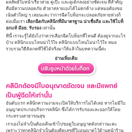
ผลลัพธ์ใบหน้าเรียวสวย ดูเป๊ะ และดูเด็กลงอย่างชัดเจน ที่สำคัญ
คือมีความปลอดภัย ตัวยาสลายเองได้ไม่ตกค้าง แต่หมอต้องขอ
เน้นตัวใหญ่ ๆ เลยนะคะว่าการฉีดโบท็อกจะปลอดภัยหายห่วงก็
ต่อเมื่อเรา
เลือกฉีดกับคลินิกที่มีมาตรฐาน น่าเชื่อถือ และใช้โบท็
อกแท้ มีอย. รับรอง
เท่านั้น
ทีนี้ เราจะรู้ได้ยังไงว่าควรเลือกฉีดโบท็อกที่ไหนดี ต้องดูจากอะไร
บ้าง คลินิกแบบไหนน่าไว้ใจ คลินิกแบบไหนไม่น่าไว้ใจ หมอ
รวบรวมวิธีสังเกตที่ใช้ได้จริงมาให้แล้วในบทความนี้ค่ะ
อ่านเพิ่มเติม
ปรับรูปหน้าด้วยโบท็อก
คลินิกต้องมีใบอนุญาตชัดเจน และมีแพทย์
เป็นผู้ฉีดให้เท่านั้น
อันดับแรก คลินิกความงามจะเปิดให้บริการไม่ได้เลย หากไม่มีใบ
อนุญาตประกอบกิจการคลินิก ซึ่งได้การรับรองและออกให้โดย
กระทรวงสาธารณสุข
เราเองไม่จำเป็นต้องเดินเข้าไปขอดูใบอนุญาตดังกล่าวนะคะ
เพราะว่าทุกคลินิกจำเป็นต้องติดเลขที่ใบอนุญาตไว้ด้านหน้าร้าน