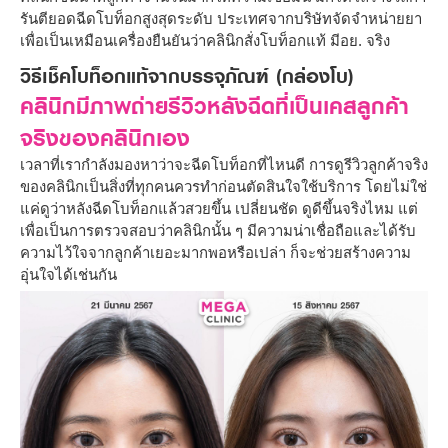
รันตียอดฉีดโบท็อกสูงสุดระดับ ประเทศจากบริษัทจัดจำหน่ายยา
เพื่อเป็นเหมือนเครื่องยืนยันว่าคลินิกสั่งโบท็อกแท้ มีอย. จริง
วิธีเช็คโบท็อกแท้จากบรรจุภัณฑ์ (กล่องโบ)
คลินิกมีภาพถ่ายรีวิวหลังฉีดที่เป็นเคสลูกค้า
จริงของคลินิกเอง
เวลาที่เรากำลังมองหาว่าจะฉีดโบท็อกที่ไหนดี การดูรีวิวลูกค้าจริง
ของคลินิกเป็นสิ่งที่ทุกคนควรทำก่อนตัดสินใจใช้บริการ โดยไม่ใช่
แค่ดูว่าหลังฉีดโบท็อกแล้วสวยขึ้น เปลี่ยนชัด ดูดีขึ้นจริงไหม แต่
เพื่อเป็นการตรวจสอบว่าคลินิกนั้น ๆ มีความน่าเชื่อถือและได้รับ
ความไว้ใจจากลูกค้าเยอะมากพอหรือเปล่า ก็จะช่วยสร้างความ
อุ่นใจได้เช่นกัน