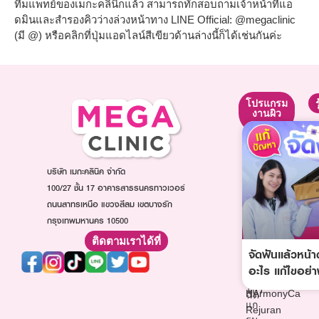
ทีมแพทย์ของเมกะคลินิกแล้ว สามารถทักสอบถามเจ้าหน้าที่แอ
ดมินและสำรองคิวว่างล่วงหน้าทาง LINE Official: @megaclinic
(มี @) หรือคลิกที่ปุ่มแอดไลน์สีเขียวด้านล่างนี้ก็ได้เช่นกันค่ะ
โปรแกรม
โปรแกรม
โปรแกรม
ยกกระชับ
ปรับรูป
งานผิว
หน้า
โปรแกรม
โปรแกรม
โปรแกรม
Ultraformer
ฉีดหน้า
ฉีดโบท็
โปรแกรม
ใส
บริษัท เมกะคลินิค จำกัด
อก
Oligio
โปรแกรม
โปร
100/27 ชั้น 17 อาคารสาธรนครทาวเวอร์
โปรแกรม
ฉีดออร่า
แก
ถนนสาทรเหนือ แขวงสีลม เขตบางรัก
Thermage
ไวท์
รม
กรุงเทพมหานคร 10500
โปรแกรม
โปรแกรม
ฉีด
ฉีด
ฉีด
ติดตามเราได้ที่
ฟิล
Sculptra
จัดฟันแล้วหน้
วิตามิน
เลอ
โปรแกรม
ผิว
อะไร แก้ไขอย่า
ร์
ฉีด
โปรแกรม
โปร
HArmonyCa
ฉีด
แก
Rejuran