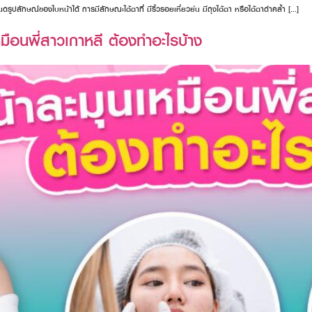
ดรูปลักษณ์ของใบหน้าได้ การมีลักษณะใต้ตาที่ มีริ้วรอยเหี่ยวย่น มีถุงใต้ตา หรือใต้ตาดำคล้ำ […]
ือนพี่สาวเกาหลี ต้องทำอะไรบ้าง