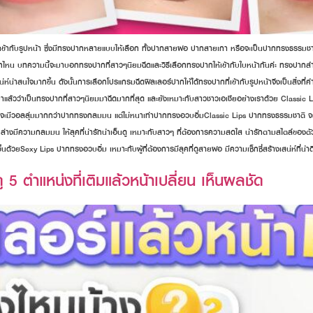
 เข้ากับรูปหน้า ซึ่งมีทรงปากหลายแบบให้เลือก ทั้งปากสายฝอ ปากสายเกา หรือจะเป็นปากทรงธรรมชาติ
งปากไหน บทความนี้จะมาบอกทรงปากที่สาวๆนิยมฉีดและวิธีเลือกทรงปากให้เข้ากับใบหน้ากันค่ะ ทรงปา
่ห์น่าสนใจมากขึ้น ดังนั้นการเลือกโปรแกรมฉีดฟิลเลอร์ปากให้ได้ทรงปากที่เข้ากับรูปหน้าจึงเป็นสิ่งที
แล้วว่าเป็นทรงปากที่สาวๆนิยมมาฉีดมากที่สุด และยังเหมาะกับสาวชาวเอเชียอย่างเราด้วย Classic 
จะมีวอลลุ่มมากกว่าปากทรงกลมมน แต่ไม่หนาเท่าปากทรงอวบอิ่มClassic Lips ปากทรงธรรมชาติ จะช
่างมีความกลมมน ให้ลุคที่น่ารักน่าเอ็นดู เหมาะกับสาวๆ ที่ต้องการความสดใส น่ารักตามสไตล์ของต
้นด้วยSexy Lips ปากทรงอวบอิ่ม เหมาะกับผู้ที่ต้องการมีลุคที่ดูสายฝอ มีความเซ็กซี่สร้างเสน่ห์ที่น่า
5 ตำแหน่งที่เติมแล้วหน้าเปลี่ยน เห็นผลชัด