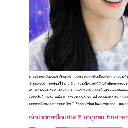
ศาสตร์โหงวเฮ้งมองว่า ลักษณะปากของแต่ละคนสะท้อนถึงอะไรหลายๆอย่างที่แฝงอยู
ว่าโหงวเฮ้งปากแบบไหนที่เรียกว่าดี บทความนี้จะช่วยให้เข้าใจถึงลักษณะของปาก
สามารถอ่านและทำนายลักษณะนิสัย ชะตาชีวิตของบุคคลนั้นๆได้ เพียงดูจากองค์
บอกอะไร โหงวเฮ้งปากที่ดี จะมีความสำคัญอย่างมากในการสื่อสาร ช่วยส่งเสริมให้
นอกจากนี้ยังช่วยสร้างเสน่ห์ ใครเห็นก็ต้องหลงใหล โหงวเฮ้งปากที่ดี ปากจะ
ฉีดปากทรงไหนสวย? มาดูทรงปากสวยๆ ท