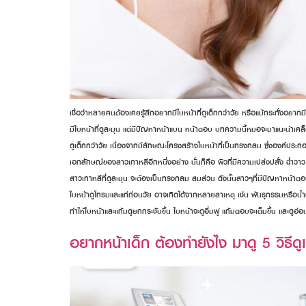
เชื่อว่าหลายคนต้องเคยรู้สึกอยากมีใบหน้าที่ดูเด็กกว่าวัย หรือแม้กระทั่งอยา
มีใบหน้าที่ดูละมุน แต่มีปัญหาหน้าแบน หน้าตอบ บทความนี้หมอจะมาแนะนำเคล็ดล
ดูเด็กกว่าวัย เนื่องจากมีลักษณะโครงสร้างใบหน้าที่เป็นทรงกลม ซึ่งองค์ปร
เอกลักษณ์ของสาวเกาหลีอีกหนึ่งอย่าง นั่นก็คือ ผิวที่มีความเปล่งปลั่ง ฉ่ำ
สาวเกาหลีที่ดูละมุน จะต้องเป็นทรงกลม สมส่วน ดังนั้นสาวๆที่มีปัญหาหน้าตอบ
ใบหน้าดูโทรมและแก่ก่อนวัย อาจเกิดได้จากหลายสาเหตุ เช่น พันธุกรรมหรือน้ำห
ทำให้ใบหน้าและแก้มดูยกกระชับขึ้น ใบหน้าจะดูอิ่มฟู แก้มตอบจะเต็มขึ้น และดูอ
อยากหน้าเด็ก ต้องทำยังไง มาดู 5 วิธีดู