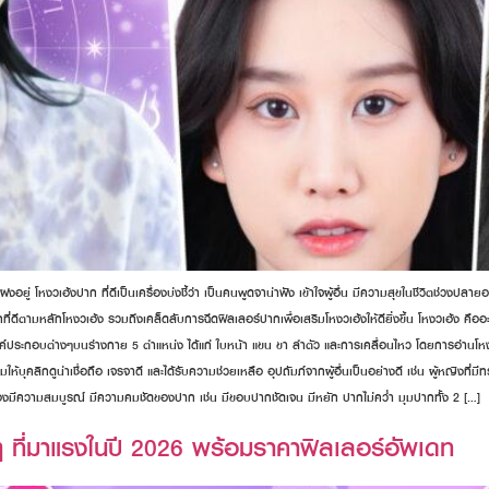
่ โหงวเฮ้งปาก ที่ดีเป็นเครื่องบ่งชี้ว่า เป็นคนพูดจาน่าฟัง เข้าใจผู้อื่น มีความสุขในชีวิตช่วงปลา
ที่ดีตามหลักโหงวเฮ้ง รวมถึงเคล็ดลับการฉีดฟิลเลอร์ปากเพื่อเสริมโหงวเฮ้งให้ดียิ่งขึ้น โหงวเฮ้ง คือ
ประกอบต่างๆบนร่างกาย 5 ตำแหน่ง ได้แก่ ใบหน้า แขน ขา ลำตัว และการเคลื่อนไหว โดยการอ่านโหงวเฮ
บุคลิกดูน่าเชื่อถือ เจรจาดี และได้รับความช่วยเหลือ อุปถัมภ์จากผู้อื่นเป็นอย่างดี เช่น ผู้หญิงที่
ต้องมีความสมบูรณ์ มีความคมชัดของปาก เช่น มีขอบปากชัดเจน มีหยัก ปากไม่คว่ำ มุมปากทั้ง 2 […]
ี่มาแรงในปี 2026 พร้อมราคาฟิลเลอร์อัพเดท