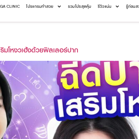
EGA CLINIC
โปรแกรมทำสวย
รวมโปรสุดคุ้ม
รีวิวแน่น
รู้ก่อน
ริมโหงวเฮ้งด้วยฟิลเลอร์ปาก