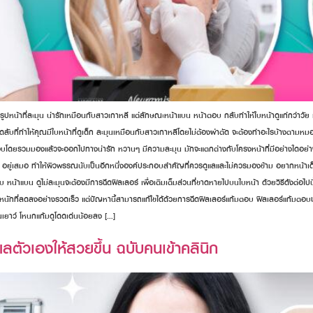
กมีรูปหน้าที่ละมุน น่ารักเหมือนกับสาวเกาหลี แต่ลักษณะหน้าแบน หน้าตอบ กลับทำให้ใบหน้าดูแก่กว่าว
ับที่ทำให้คุณมีใบหน้าที่ดูเด็ก ละมุนเหมือนกับสาวเกาหลีโดยไม่ต้องผ่าตัด จะต้องทำอะไรบ้างตามหมอ
ะกอบโดยรวมมองแล้วจะออกไปทางน่ารัก หวานๆ มีความละมุน มักจะแตกต่างกับโครงหน้าที่มีอย่างใดอย่าง
วาว อยู่เสมอ ทำให้ผิวพรรณนับเป็นอีกหนึ่งองค์ประกอบสำคัญที่ควรดูแลและไม่ควรมองข้าม อยากหน้าเด็
 หน้าแบน ดูไม่ละมุนจะต้องมีการฉีดฟิลเลอร์ เพื่อเติมเต็มส่วนที่ขาดหายไปบนใบหน้า ด้วยวิธีดังต่อไ
นักที่ลดลงอย่างรวดเร็ว แต่ปัญหานี้สามารถแก้ไขได้ด้วยการฉีดฟิลเลอร์แก้มตอบ ฟิลเลอร์แก้มตอบช่วย
่อนเยาว์ โหนกแก้มดูโดดเด่นน้อยลง […]
แลตัวเองให้สวยขึ้น ฉบับคนเข้าคลินิก