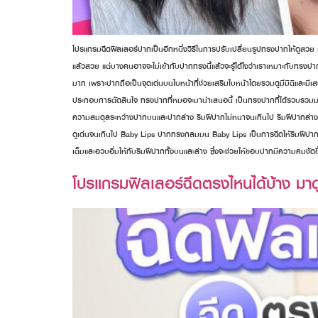
โปรแกรมฉีดฟิลเลอร์ปากเป็นอีกหนึ่งวิธีในการปรับเปลี่ยนรูปทรงปากให้ดูสวย
แล้วสวย แต่บางคนอาจจะไม่เข้ากับปากทรงนี้แล้วจะรู้ได้ไงว่าเราเหมาะกับทร
มาก เพราะปากถือเป็นจุดเด่นบนใบหน้าที่ช่วยเสริมใบหน้าโดยรวมดูมีมิติและมีเสน
ประกอบการตัดสินใจ ทรงปากที่หมอจะมานำเสนอนี้ เป็นทรงปากที่ได้รวบรวมมา
ความสมดุลระหว่างปากบนและปากล่าง ริมฝีปากไม่หนาจนเกินไป ริมฝีปากล่าง
ดูเด่นจนเกินไป Baby Lips ปากทรงกลมมน Baby Lips เป็นการฉีดให้ริมฝีปากล
เต็มและอวบอิ่มให้กับริมฝีปากทั้งบนและล่าง ซึ่งจะช่วยให้ขอบปากมีความคมชัดขึ
โปรแกรมฟิลเลอร์ฉีดตรงไหนได้บ้าง มาดู 