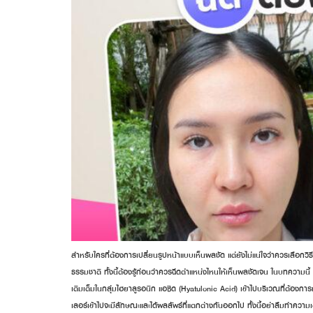
สำหรับใครที่ต้องการเปลี่ยนรูปหน้าแบบเห็นผลชัด แต่ยังไม่แน่ใจว่าควรเลือกว
ธรรมชาติ ทั้งนี้ต้องรู้ก่อนว่าควรฉีดตำแหน่งไหนให้เห็นผลชัดเจน ในบทความนี
เติมเต็มในกลุ่มไฮยาลูรอนิก แอซิด (Hyatulonic Acid) เข้าไปบริเวณที่ต้องการ
เลอร์เข้าไปจะมีลักษณะและได้ผลลัพธ์ที่แตกต่างกันออกไป ทั้งนี้อย่าลืมทำคว