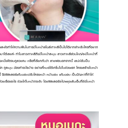
ัย และยังทำให้ความฝันในการมีใบหน้าสไตล์เกาหลีเป็นไปได้ยากสำหรับใครที่อยาก
มาได้เลยค่ะ ทำไมสาวเกาหลีถึงมีใบหน้าละมุน สาวเกาหลีส่วนใหญ่จะมีใบหน้าที่
หนึ่งชัดจนดูสวยคม หรือที่เรียกกันว่า สายฝอนอกจากนี้ เสน่ห์อันเป็น
ก ดูละมุน ต้องทำอะไรบ้าง อย่างที่หมอได้เกริ่นไปในช่วงแรก โครงสร้างใบหน้า
ปนี้ ฉีดฟิลเลอร์แก้มตอบปรับโครงหน้า หน้าตอบ แก้มตอบ เป็นปัญหาที่ทำให้
เรื่องอะไร ช่วยให้ใบหน้ากระชับ โดยฟิลเลอร์จะไปพยุงเส้นเอ็นที่ยึดใบหน้า