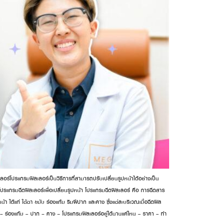
ลอร์โปรแกรมฟิลเลอร์เป็นวิธีการที่สามารถปรับเปลี่ยนรูปหน้าได้อย่างเป็น
 โปรแกรมฉีดฟิลเลอร์เพื่อเปลี่ยนรูปหน้า โปรแกรมฉีดฟิลเลอร์ คือ การฉีดสาร
า ได้แก่ ใต้ตา ขมับ ร่องแก้ม ริมฝีปาก และคาง ซึ่งแต่ละบริเวณเมื่อฉีดฟิล
ับ – ร่องแก้ม – ปาก – คาง – โปรแกรมฟิลเลอร์อยู่ได้นานแค่ไหน – ราคา – ทำ