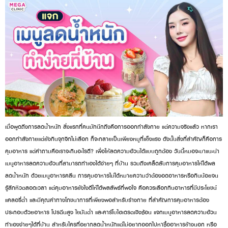
เมื่อพูดถึงการลดน้ำหนัก สิ่งแรกที่คนมักนึกถึงคือการออกกำลังกาย แต่ความจริงแล้ว หากเรา
ออกกำลังกายแต่ยังกินจุกจิกไม่เลือก ก็จะกลายเป็นเพียงหมูที่แข็งแรง ดังนั้นสิ่งที่สำคัญก็คือการ
คุมอาหาร แต่คำถามคือเราจะกินอะไรดี? เพื่อให้ลดความอ้วนได้แบบถูกต้อง วันนี้หมอจะมาแนะนำ
เมนูอาหารลดความอ้วนที่สามารถทำเองได้ง่ายๆ ที่บ้าน รวมถึงเคล็ดลับการคุมอาหารให้ได้ผล
ลดน้ำหนัก ด้วยเมนูอาหารคลีน การคุมอาหารไม่ได้หมายความว่าต้องอดอาหารหรือกินน้อยจน
รู้สึกหิวตลอดเวลา แต่คุมอาหารยังไงดีให้ได้ผลลัพธ์ที่พอใจ คือควรเลือกกินอาหารที่มีประโยชน์
แคลอรี่ต่ำ และมีคุณค่าทางโภชนาการที่เพียงพอสำหรับร่างกาย ที่สำคัญการคุมอาหารต้อง
ประกอบด้วยอาหาร โปรตีนสูง ไขมันต่ำ และคาร์โบไฮเดรตเชิงซ้อน แจกเมนูอาหารลดความอ้วน
ทำเองง่ายๆได้ที่บ้าน สำหรับใครที่อยากลดน้ำหนักแต่ไม่อยากออกไปหาซื้ออาหารข้างนอก หรือ