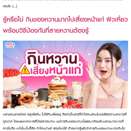
กระชับ […]
รู้หรือไม่ กินของหวานมากไปเสี่ยงหน้าแก่ ผิวเหี่ยว
พร้อมวิธีป้องกันที่สายหวานต้องรู้
หลายคนอาจมีคติ อยู่เพื่อกิน ไม่ได้กินเพื่ออยู่ ถือว่าเป็นคติที่ทำให้คนส่วนใหญ่เลือกทานอาหารที่
ถูกปาก โดยเฉพาะอาหารที่มีรสชาติหวาน แต่การกินของหวานนี้แฝงมาด้วยอันตรายมากมายที่
คาดไม่ถึง หนึ่งในนั้นก็คือ ทำให้หน้าแก่ ผิวเหี่ยวได้ ถ้าอยากรู้แล้วว่าการกินของหวานมากเกินไป