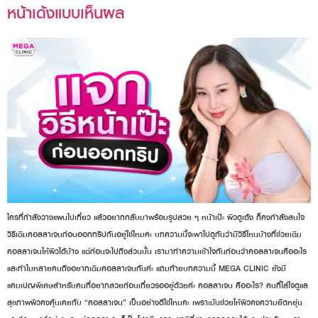
หน้าเด้งแบบเห็นผล
ใครที่กำลังวางแผนไปเที่ยว แล้วอยากกลับมาพร้อมรูปสวย ๆ หน้าเป๊ะ ผิวดูเด้ง ก็คงกำลังสนใจ
วิธีเติมคอลลาเจนก่อนออกทริปกันอยู่ใช่ไหมคะ บทความนี้จะพาไปดูกันว่ามีวิธีไหนบ้างที่ช่วยเติม
คอลลาเจนให้ผิวได้บ้าง แต่ก่อนจะไปถึงส่วนนั้น เรามาทำความเข้าใจกันก่อนว่าคอลลาเจนคืออะไร
และทำไมหลายคนถึงอยากเติมคอลลาเจนกันค่ะ แถมท้ายบทความนี้ MEGA CLINIC ยังมี
แคมเปญพิเศษสำหรับคนที่อยากสวยก่อนเที่ยวรออยู่ด้วยค่ะ คอลลาเจน คืออะไร? คนที่ใส่ใจดูแล
สุขภาพผิวคงคุ้นเคยกับ “คอลลาเจน” เป็นอย่างดีใช่ไหมคะ เพราะมันช่วยให้ผิวคงความยืดหยุ่น