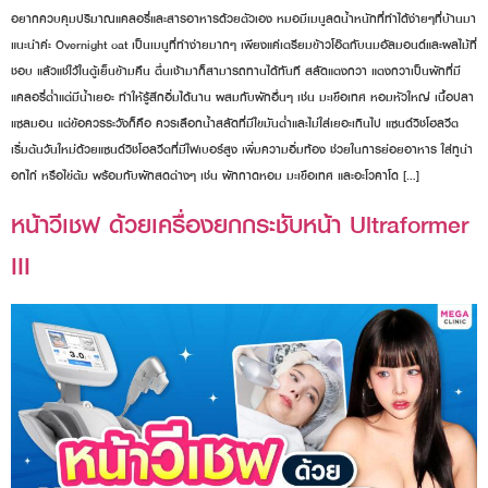
อยากควบคุมปริมาณแคลอรี่และสารอาหารด้วยตัวเอง หมอมีเมนูลดน้ำหนักที่ทำได้ง่ายๆที่บ้านมา
แนะนำค่ะ Overnight oat เป็นเมนูที่ทำง่ายมากๆ เพียงแค่เตรียมข้าวโอ๊ตกับนมอัลมอนด์และผลไม้ที่
ชอบ แล้วแช่ไว้ในตู้เย็นข้ามคืน ตื่นเช้ามาก็สามารถทานได้ทันที สลัดแตงกวา แตงกวาเป็นผักที่มี
แคลอรี่ต่ำแต่มีน้ำเยอะ ทำให้รู้สึกอิ่มได้นาน ผสมกับผักอื่นๆ เช่น มะเขือเทศ หอมหัวใหญ่ เนื้อปลา
แซลมอน แต่ข้อควรระวังก็คือ ควรเลือกน้ำสลัดที่มีไขมันต่ำและไม่ใส่เยอะเกินไป แซนด์วิชโฮลวีต
เริ่มต้นวันใหม่ด้วยแซนด์วิชโฮลวีตที่มีไฟเบอร์สูง เพิ่มความอิ่มท้อง ช่วยในการย่อยอาหาร ใส่ทูน่า
อกไก่ หรือไข่ต้ม พร้อมกับผักสดต่างๆ เช่น ผักกาดหอม มะเขือเทศ และอะโวคาโด […]
หน้าวีเชฟ ด้วยเครื่องยกกระชับหน้า Ultraformer
III