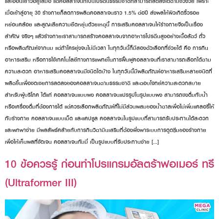
และอ่อนเยาว์อยู่เสมอ แต่คอลลาเจนก็เป็นโปรตีนธรรมชาติที่สามารถลดลงได้ตามช่วงวัย เพราะ
เมื่อเข้าสู่อายุ 30 ร่างกายก็ลดการผลิตคอลลาเจนราว 1.5% ต่อปี ส่งผลให้ผิวเกิดริ้วรอย
หย่อนคล้อย และสูญเสียความยืดหยุ่นด้วยเหตุนี้ การเสริมคอลลาเจนให้ร่างกายจึงเป็นเรื่อง
สำคัญ จริงๆ แล้วร่างกายเราสามารถสร้างคอลลาเจนจากอาหารโปรตีนสูงอย่างเนื้อสัตว์ ถั่ว
หรือผลิตภัณฑ์จากนม แต่ถ้าใครยุ่งจนไม่มีเวลา ในทุกวันนี้ก็มีสองตัวเลือกที่ช่วยได้ คือ การกิน
อาหารเสริม หรือการใช้เทคโนโลยีทางการแพทย์ในการฟื้นฟูคอลลาเจนที่เราสามารถเลือกได้ตาม
ความสะดวก อาหารเสริมคอลลาเจนมีชนิดใดบ้าง ในทุกวันนี้มีผลิตภัณฑ์อาหารเสริมหลายชนิดที่
ผลิตขึ้นเพื่อชดเชยการลดลงของคอลลาเจนตามธรรมชาติ และตอบโจทย์ความสะดวกสบาย
สำหรับผู้บริโภค ได้แก่ คอลลาเจนแบบผง คอลลาเจนแปรรูปในรูปแบบผง สามารถชงดื่มกับน้ำ
หรือเครื่องดื่มที่ต้องการได้ แต่ควรเลือกผลิตภัณฑ์ที่ไม่มีส่วนผสมของน้ำตาลเพื่อไม่เพิ่มแคลอรี่ให้
กับร่างกาย คอลลาเจนแบบเม็ด และแคปซูล คอลลาเจนในรูปแบบที่สามารถรับประทานได้สะดวก
และพกพาง่าย มีผลลัพธ์คล้ายกับการกินวิตามินเสริมที่ต้องพึ่งพาระบบการดูดซึมของร่างกาย
เพื่อให้เห็นผลที่ชัดเจน คอลลาเจนกัมมี่ เป็นรูปแบบที่รับประทานง่าย […]
10 ข้อควรรู้ ก่อนทำโปรแกรมอัลตร้าฟอเมอร์ ทรี
(Ultraformer III)