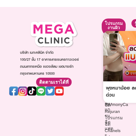
โปรแกรม
โปรแกรม
โปรแกรม
ยกกระชับ
ปรับรูป
งานผิว
หน้า
โปรแกรม
โปรแกรม
โปรแกรม
Ultraformer
ฉีดหน้า
ฉีดโบท็
โปรแกรม
ใส
บริษัท เมกะคลินิค จำกัด
อก
Oligio
โปรแกรม
โปร
100/27 ชั้น 17 อาคารสาธรนครทาวเวอร์
โปรแกรม
ฉีดออร่า
แก
ถนนสาทรเหนือ แขวงสีลม เขตบางรัก
Thermage
ไวท์
รม
กรุงเทพมหานคร 10500
โปรแกรม
โปรแกรม
ฉีด
ฉีด
ฉีด
ติดตามเราได้ที่
ฟิล
Sculptra
พุงหมาน้อย ลด
วิตามิน
เลอ
โปรแกรม
ผิว
ด่วน
ร์
ฉีด
โปรแกรม
โปร
HArmonyCa
ฉีด
แก
Rejuran
รม
โปรแกรม
ฉีด
ฉีด
แฟต
Chanels