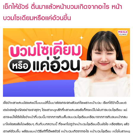
เช็กให้ชัวร์ ตื่นมาแล้วหน้าบวมเกิดจากอะไร หน้า
บวมโซเดียมหรือแค่อ้วนขึ้น
เชื่อว่าหลายคนต้องเคยมีโมเมนต์ที่ตื่นมาส่องกระจกแล้วตกใจเพราะหน้าบวม เรียกได้ว่าเป็นแบด
เดย์ของผู้หญิงอย่างเราสุดๆ โดยสาเหตุหลักที่หลายคนสงสัยก็คงหนีไม่พ้นการบวมโซเดียม แต่
เราจะแน่ใจได้ยังไงว่าหน้าที่บวมนี้มาจากการกินเค็มจนบวมโซเดียมหรือมาจากการกินจนหน้ากลม
มาไขข้อสงสัยไปพร้อมๆ กันกับบทความนี้ ที่จะพาไปดูว่าหน้าบวมโซเดียมเป็นยังไง หรือจริงๆ แล้ว
เราแค่อ้วนขึ้น พร้อมแนะนำวิธีแก้ที่ได้ผลชัวร์ หน้าบวมเกิดจากอะไร หน้าบวมโซเดียม หนึ่งในสาเหตุ