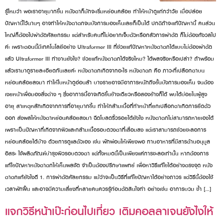
รู้ไหมว่า พอเราอายุมากขึ้น หนังตาก็มักจะเริ่มหย่อนคล้อย ทำให้หน้าดูแก่กว่าวัย เมื่อปล่อย
ปัญหานี้ไว้นานๆ อาจทำให้หนังตาตกจนบังการมองเห็นเลยก็เป็นได้ ปกติถ้าจะแก้ปัญหานี้ คนส่วน
ใหญ่ก็ต้องไปผ่าตัดศัลยกรรม แต่สำหรับคนที่ไม่อยากเจ็บตัวหรือกลัวการผ่าตัด ก็ไม่ต้องกังวลไป
ค่ะ เพราะตอนนี้มีเทคโนโลยีอย่าง Ultraformer III ที่ช่วยแก้ปัญหาหนังตาตกได้แบบไม่ต้องผ่าตัด
แล้ว Ultraformer III ทำงานยังไง? ช่วยแก้หนังตาตกได้จริงไหม? ได้ผลจริงหรือเปล่า? ถ้าพร้อม
แล้วเรามาดูรายละเอียดกันเลยค่ะ หนังตาตกเกิดจากอะไร หนังตาตก คือ ภาวะที่เปลือกตาบน
หย่อนคล้อยลงมา ทำให้ใบหน้าดูอ่อนล้า บางรายอาจมีอาการหนักถึงขั้นบังการมองเห็น จนต้อง
เงยหน้าเพื่อมองสิ่งต่าง ๆ ซึ่งอาการนี้อาจเกิดขึ้นข้างเดียวหรือสองข้างก็ได้ พบได้บ่อยในผู้สูง
อายุ สาเหตุหลักเกิดจากการที่อายุมากขึ้น ทำให้กล้ามเนื้อที่ทำหน้าที่ยกเปลือกตาเกิดการยืดตัว
ออก ส่งผลให้หนังตาหย่อนคล้อยลงมา ฉีดโบลดริ้วรอยได้ยังไง หนังตาตกไม่สามารถหายเองได้
เพราะเป็นปัญหาที่เกิดจากผิวและกล้ามเนื้อรอบดวงตาที่เสื่อมลง แต่เราสามารถช่วยชะลอการ
หย่อนคล้อยได้บ้าง ด้วยการดูแลตัวเอง เช่น พักผ่อนให้เพียงพอ ทานอาหารที่มีสารต้านอนุมูล
อิสระ ใช้ผลิตภัณฑ์บำรุงผิวรอบดวงตา แต่ทั้งหมดนี้เป็นเพียงแค่การชะลอเท่านั้น หากต้องการ
แก้ไขปัญหาหนังตาตกให้เห็นผลชัด จำเป็นต้องปรึกษาแพทย์ เพื่อหาวิธีแก้ไขได้อย่างตรงจุด หนัง
ตาตกแก้ยังไงดี 1. การผ่าตัดศัลยกรรม แม้ว่าจะเป็นวิธีที่แก้ไขปัญหาได้อย่างถาวร แต่วิธีนี้ต้องใช้
เวลาพักฟื้น และอาจมีความเสี่ยงที่หลายคนควรรู้ก่อนตัดสินใจทำ อย่างเช่น อาการบวม ช้ำ […]
แจกวิธีหน้าเป๊ะก่อนไปเที่ยว เติมคอลลาเจนยังไงให้