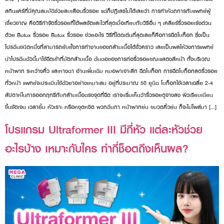
สกินแคร์ที่มีคุณสมบัติช่วยลบเลือนริ้วรอย แต่ก็ปฏิเสธไม่ได้เลยว่า การทำหัตถการกับแพทย์ผู้
เชี่ยวชาญ คือวิธีกำจัดริ้วรอยที่ได้ผลชัดและไวที่สุดเมื่อเทียบกับวิธีอื่น ๆ เคลียร์ริ้วรอยเร่งด่วน
ด้วย Botox ริ้วรอย Botox ริ้วรอย ช่วยอะไร วิธีที่โดดเด่นที่สุดเลยก็คือการฉีดโบท็อก ซึ่งเป็น
โปรตีนชนิดหนึ่งที่สามารถยับยั้งการทำงานของกล้ามเนื้อได้ชั่วคราว เลยเป็นผลให้วงการแพทย์
นำโปรตีนตัวนี้มาใช้ฉีดเข้าที่มัดกล้ามเนื้อ ต้นตอของการก่อริ้วรอยขณะแสดงสีหน้า ทั้งบริเวณ
หน้าผาก ระหว่างคิ้ว และหางตา อ่านเพิ่มเติม หมอพาเจาะลึก ฉีดโบท็อก การฉีดโบท็อกลดริ้วรอย
ทั่วหน้า แพทย์จะประเมินใช้ตัวยาอย่างเหมาะสม อยู่ที่ประมาณ 50 ยูนิต โบท็อกใช้เวลาเฉลี่ย 2-4
สัปดาห์ในการออกฤทธิ์กับกล้ามเนื้อตรงจุดที่ฉีด เราจะเริ่มเห็นว่าริ้วรอยดูจางลง ผิวเรียบเนียน
ขึ้นชัดเจน เวลายิ้ม หัวเราะ หรือหงุดหงิด พวกตีนกา หน้าผากย่น ขมวดคิ้วย่น ก็จะไม่โผล่มา […]
โปรแกรม Ultraformer III มีกี่หัว แต่ละหัวช่วย
อะไรบ้าง เหมาะกับใคร ทำกี่ช็อตถึงเห็นผล?