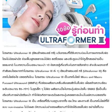
โปรแกรม Ultraformer III (อัลตร้าฟอเมอร์ ทรี) นวัตกรรมที่ได้รับความนิยมในการยกกระชับผิว
โดยไม่ต้องผ่าตัด ช่วยฟื้นฟูคอลลาเจนใต้ผิว ลดริ้วรอย และปรับรูปหน้าให้ดูเด็กลงอย่างเป็น
ธรรมชาติ ในบทความนี้หมอจะมาแนะนำ 10 ข้อควรรู้เกี่ยวกับหัตถการดังกล่าว สำหรับพวกเราที่
กำลังสนใจอยากทำโปรแกรม Ultraformer III ค่ะ 1) อัลตร้าฟอเมอร์ ทรี (Ultraformer III) คือ
เทคโนโลยีอะไร ปลอดภัยไหม โปรแกรม Ultraformer III เป็นเทคโนโลยี Micro and Macro
Focused Ultrasound (MMFU) ที่ปล่อยพลังงานคลื่นเสียงลงลึกในชั้นผิว เพื่อสร้างความร้อน
ระดับประมาณ 65–70°C ในจุดเล็ก ๆ ใต้ผิว พลังงานนี้จะไปกระตุ้นผิวหนังชั้น SMAS ซึ่งเป็นชั้น
เดียวกับการผ่าตัดดึงหน้า ทำให้ผิวเกิดการหดตัวและกระตุ้นคอลลาเจนใหม่ในแง่ความปลอดภัย
โปรแกรม Ultraformer III เป็น เครื่องที่ได้มาตรฐานจากทั้ง อย.ไทย และเกาหลี เป็นเทคโนโลยีที่ใช้
แบบ non-invasive ไม่มีแผล มีความแม่นยำของพลังงานทำให้ยิงได้ตรงชั้นผิว อย่างไรก็ตาม