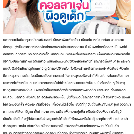
หลายคนเมื่อมีอายุมากขึ้นจะเริ่มเจอกับปัญหาผิวแห้งกร้าน เหี่ยวย่น หย่อนคล้อย ขาดความ
ยืดหยุ่น ซึ่งเป็นอาการที่เกี่ยวข้องโดยตรงกับจำนวนคอลลาเจนในชั้นผิวที่ลดน้อยลง เป็นผลให้
เกิดความกังวลว่า ตัวเองจะดูแก่เร็ว แก่ก่อนวัย เพราะผิวไม่สวยบทความนี้หมอเลยอยากพาเราไป
รู้จักกับปัญหาสภาพผิวดังกล่าว พร้อมกับแนะนำตัวช่วยสองอย่างที่ สามารถฟื้นฟู บำรุง และยก
กระชับผิวให้กลับมาดูอ่อนเยาว์ ดูเด็กลงได้อีกครั้ง ทั้งผิวหน้าและผิวกายเลยค่ะ ผิวเหี่ยว ผิวแห้ง
มีสาเหตุมาจากอะไร ก่อนอื่นเราต้องทำความเข้าใจสาเหตุของผิวหน้าที่เหี่ยวย่น หย่อนคล้อย และ
ผิวกายที่แห้งเหมือนคนแก่ ว่าเกิดจากอะไรได้บ้าง โดยหมอขอแบ่งเป็น 2 ปัจจัยหลัก ๆ ได้แก่1)
การดูแลผิวของแต่ละคน ผิวหนังเป็นส่วนที่ต้องสัมผัสกับสภาพแวดล้อมเยอะมาก ทั้งแสงแดด
ฝุ่นควัน มลภาวะ สิ่งสกปรก อุณหภูมิร้อน-เย็น ซึ่งทั้งหมดนี้สามารถทำร้ายโครงสร้างผิว ส่งผล
ให้ผิวหมองคล้ำ ผิวแห้ง เกิดริ้วรอย เหี่ยวย่นได้เร็วขึ้น ยังดีที่ทุกวันนี้มีผลิตภัณฑ์บำรุงผิวออกมา
มากมายให้เลือกใช้ดูแล ทั้งทำความ สะอาดผิว เพิ่มความชุ่มชื้น หรือปกป้องผิวจากรังสียูวี
เป็นต้น ดังนั้นก็อยู่ที่ตัวเราแล้วว่าจะดูแลผิวได้ เต็มที่เพียงพอหรือไม่ 2) อายุที่มากขึ้น แน่นอนว่า
ถ้าอายุเรามากขึ้น เริ่มแก่ตัว อะไรหลายอย่างในร่างกายก็จะเริ่มเสื่อมสภาพ หนึ่งในนั้นคือ
กระบวนการสร้างคอลลาเจนและอีลาสตินที่ลดลง ซึ่งส่งผลกระทบกับสภาพผิวทำให้ขาดความ