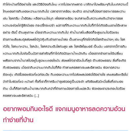
ทำให้หน้าแก่ได้อย่างไร และมีวิธีป้องกันไหม หากไม่อยากพลาด มาศึกษาไปพร้อมๆกันในบทความนี้
โทษของการกินของหวานมากเกินไป เวลาอากาศร้อน อบอ้าว เราต่างก็ต้องการอาหารรสหวาน
เช่น ไอศกรีม น้ำอัดลม หรือชานมไข่มุก เพื่อคลายร้อน จนกลายเป็นความเคยชินว่าอาหารรส
หวานจะช่วยให้รู้สึกมีแรง กระปรี้กระเปร่า แต่การที่กินหวานมากเกินไปก็ทำให้เกิดอันตรายได้หลาย
อย่าง ดังนี้ ด้านสุขภาพ เมื่อเรากินหวานมากเกินไป ค่าน้ำตาลในเลือดก็จะสูงตามไปด้วยจน
ร่างกายเสียสมดุลส่งผลให้ภูมิคุ้มกันร่างกายต่ำลง เป็นสาเหตุที่ก่อให้เกิดโรคร้ายต่างๆ เช่น โรค
หัวใจ, โรคเบาหวาน, โรคตับ, โรคความดันโลหิตสูง และ โรคอัลไซเมอร์ เป็นต้น นอกจากนี้การกิน
หวานมากเกินไปยังเป็นตัวการสำคัญที่ทำให้เกิดปัญหาน้ำหนักเกิน เนื่องจากร่างกายได้เปลี่ยน
พลังงานจากน้ำตาลไปอยู่ในรูปแบบของไขมัน ส่งผลให้เราอ้วนในที่สุด ด้านผิวพรรณ สิ่งที่จะเกิด
กับผิวพรรณ เมื่อเรากินหวานมากเกินไปก็คือ ทำลายคอลลาเจนและอีลาสติน ผิวขาดความ
ยืดหยุ่น เกิดริ้วรอยผิวเหี่ยวก่อนวัย กินของหวานมากไปส่งผลต่อผิวได้อย่างไร เคยสงสัยหรือไม่
ว่าทำไมผิวเหี่ยว หน้าแก่ ทั้งที่เราก็ทาครีมบำรุงผิวอยู่เป็นประจำ แท้จริงแล้วมีหนึ่งสิ่งที่เรามอง
ข้าม นั่นก็คือการกินน้ำตาลมากเกินกว่าที่ร่างกายต้องการในแต่ละวัน ผิวของเราประกอบไปด้วย
คอลลาเจนและอิลาสติน […]
อยากผอมกินอะไรดี แจกเมนูอาหารลดความอ้วน
ทำง่ายที่บ้าน