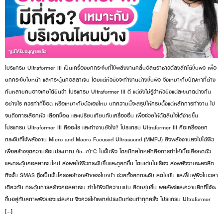
โปรแกรม Ultraformer III เป็นเครื่องยกกระชับที่ใช้พลังงานคลื่นอัลตราซาวด์ลงลึกใต้ชั้นผิว เพื่อ
ยกกระชับใบหน้า และกระตุ้นคอลลาเจน โดยแต่หัวยิงจะทำงานต่างชั้นผิว จึงเหมาะกับปัญหาที่ต่าง
กันหลายคนอาจเคยได้ยินว่า โปรแกรม Ultraformer III ดี แต่ยังไม่รู้ว่าหัวยิงแต่ละขนาดต่างกัน
อย่างไร ควรทำกี่ช็อต หรือเหมาะกับตัวเองไหม บทความนี้จะสรุปให้ครบตั้งแต่หลักการทำงาน ไป
จนถึงการเลือกหัว เลือกช็อต และเปรียบเทียบกับเครื่องอื่น เพื่อช่วยให้ตัดสินใจได้ง่ายขึ้น
โปรแกรม Ultraformer III คืออะไร และทำงานยังไง? โปรแกรม Ultraformer III คือเครื่องยก
กระชับที่ใช้พลังงาน Micro and Macro Focused Ultrasound (MMFU) ยิงพลังงานลงไปใต้ผิว
เพื่อสร้างจุดความร้อนประมาณ 65–70°C ในชั้นผิว โดยมีกลไกหลักคือการทำให้เนื้อเยื่อหดตัว
และกระตุ้นคอลลาเจนใหม่ ส่งผลให้ผิวกระชับขึ้นและดูยกขึ้น โดนเด่นในเรื่อง ส่งพลังงานจะลงลึก
ถึงชั้น SMAS ซึ่งเป็นชั้นโครงสร้างหลักของใบหน้า ช่วยทั้งยกกระชับ ลดไขมัน และฟื้นฟูผิวในเวลา
เดียวกัน กระตุ้นการสร้างคอลลาเจน ทำให้ผิวมีความแน่น ยืดหยุ่นขึ้น ผลลัพธ์และความลึกที่ใช้จะ
ขึ้นอยู่กับสภาพผิวของแต่ละคน จึงควรให้แพทย์ประเมินก่อนทำทุกครั้ง โปรแกรม Ultraformer
[…]