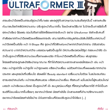
เทรนด์หน้าวีเชฟเป็นเทรนด์รูปหน้าที่มาแรง และอยู่คู่กับสาวๆยาวนานจนถึงทุกวันนี้ หลายคนจึง
หันมาสนใจเข้าคลินิกความงาม ปรับรูปหน้ากันมากขึ้น โดยมีหลายวิธีมาก ไม่ว่าจะเป็นการฉีดโบท็
อกหน้าเรียว ฉีดแฟต รวมไปถึงการใช้เครื่องยกกระชับหน้า อย่าง Ultraformer IIIสำหรับคนที่
กำลังอยากทำหน้าวีเชฟด้วยเครื่องยกกระชับ สามารถศึกษาข้อมูลก่อนตัดสินใจได้ในบทความนี้
หน้าวีเชฟเป็นยังไง หน้า V-Shape คือ รูปหน้าที่มีลักษณะหน้าผากกว้างกว่ากราม มีอัตราส่วน
ความยาว มากกว่าความกว้าง มองรวมๆแล้วเป็นรูปไข่ มีความเรียวสวยได้รูป กรอบหน้าชัด นับ
ว่าเป็นรูปหน้าที่ได้รับความนิยมทั้งชายและหญิง ทำไมหน้าวีเชฟถึงเป็นที่นิยม พันธุกรรม
โครงสร้างกระดูกและปัจจัยต่างๆมากมาย ที่ทำให้เกิดความหลากหลายของโครงหน้า เช่น หน้า
กลม หน้ารูปหัวใจ หน้ารูปไข่ หน้ารูปเพชร หรือหน้าเหลี่ยม แต่ด้วยค่านิยมที่เผยแพร่มาจากต่าง
ประเทศ และยุคสมัยที่เปลี่ยนไป ส่งผลให้ Beauty standard เปลี่ยนตามไปด้วย ในสมัยเจนก่อน
อาจมองว่าคนมีแก้ม หน้ากลมคือคนสวย หรือคนหน้าเหลี่ยม คือคนเก๋ แต่ในสมัยนี้ผู้คนส่วนใหญ่
มองว่า หน้าเรียวแบบวีเชฟ เป็นรูปหน้าที่ เป๊ะ สมบูรณ์แบบที่สุด ที่ใครๆต่างก็อยากได้ ทำให้เป็นเท
รนด์ที่นิยมเพิ่มมากขึ้นเรื่อยๆ อยากหน้าวีเชฟ ต้องทำยังไง มีหลายเคสที่เข้ามาปรึกษาหมอว่า
อยากหน้าวีเชฟต้องทำยังไงบ้าง มีหัตถการไหนที่ช่วยปรับรูปหน้าให้เรียว […]
←
ก่อนหน้า
ถัดไป
→