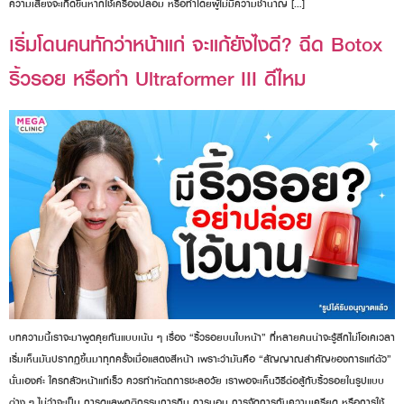
ความเสี่ยงจะเกิดขึ้นหากใช้เครื่องปลอม หรือทำโดยผู้ไม่มีความชำนาญ […]
เริ่มโดนคนทักว่าหน้าแก่ จะแก้ยังไงดี? ฉีด Botox
ริ้วรอย หรือทำ Ultraformer III ดีไหม
บทความนี้เราจะมาพูดคุยกันแบบเน้น ๆ เรื่อง “ริ้วรอยบนใบหน้า” ที่หลายคนน่าจะรู้สึกไม่โอเคเวลา
เริ่มเห็นมันปรากฏขึ้นมาทุกครั้งเมื่อแสดงสีหน้า เพราะว่ามันคือ “สัญญาณสำคัญของการแก่ตัว”
นั่นเองค่ะ ใครกลัวหน้าแก่เร็ว ควรทำหัตถการชะลอวัย เราพอจะเห็นวิธีต่อสู้กับริ้วรอยในรูปแบบ
ต่าง ๆ ไม่ว่าจะเป็น การดูแลพฤติกรรมการกิน การนอน การจัดการกับความเครียด หรือการใช้