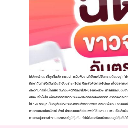
ไม่ว่าจะผ่านมากี่ยุคกี่สมัย เทรนด์การฉีดผิวขาวก็ยังคงได้รับความนิยมอย
ศึกษาถึงการฉีดวิตามินว่าอันตรายหรือไม่ ฉีดแล้วผิวขาวจริงไหม เพื่อประกอบก
เดียวกับการให้น้ำเกลือ วิตามินผิวที่ฉีดเข้าไปจะประกอบด้วย สารสกัดเข้มข้นจา
เปล่งปลั่งขึ้นได้ เนื่องจากการฉีดวิตามินผิวจะฉีดเข้าเส้นเลือดดำ สารอาหารต่
ได้ 1-3 กระปุก ขึ้นอยู่กับปัญหาและความกังวลของผิว ศึกษาเพิ่มเติม วิตามินฉ
การดริปผิวมีประโยชน์ ดังนี้ ฉีดวิตามินแก้อ่อนเพลียได้ วิตามิน B12 เป็นตัวช
การกระตุ้นการทำงานของเซลล์ภูมิคุ้มกัน ทำให้ช่วยเสริมสร้างระบบภูมิคุ้มกัน