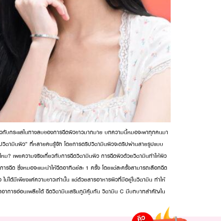
ยินเกี่ยวกับกระแสในทางลบของการฉีดผิวขาวมากมาย บทความนี้หมอจะพาทุกคนมา
ริปวิตามินผิว” ที่หลายคนรู้จัก โดยการดริปวิตามินผิวจะดริปผ่านสายรูปแบบ
ริงไหม? เผยความจริงเกี่ยวกับการฉีดวิตามินผิว การฉีดผิวด้วยวิตามินทำให้ผิว
ในการฉีด ซึ่งหมอจะแนะนำให้ฉีดอาทิตย์ละ 1 ครั้ง โดยแต่ละครั้งสามารถเลือกฉีด
ได้มีเพียงแค่ความขาวเท่านั้น แต่ด้วยสารอาหารผิวที่มีอยู่ในวิตามิน ทำให้
ห้ลดอาการอ่อนเพลียได้ ฉีดวิตามินเสริมภูมิคุ้มกัน วิตามิน C มีบทบาทสำคัญใน