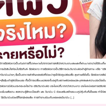
ู่ ทำให้การฉีดผิวขาวเป็นหัตถการที่ไม่เคยหายไปจากวงการคลินิกความงามเลยและที่ผ่านมาเราต่างได้
ารตัดสินใจก่อนไปฉีดกันค่ะ ฉีดผิวขาว การฉีดผิวขาวเป็นวิธีการเติมวิตามินผิวเข้าสู่ร่างกาย หรือ “ด
กวิตามินต่างๆ ซึ่งเป็นอาหารสำคัญของผิวที่ช่วยบำรุงให้ผิวดูเปล่งปลั่ง สุขภาพดียิ่งขึ้น ฉีดผิวขาวจ
างๆจึงซึมเข้าสู่ผิวโดยตรง ทั้งนี้การเปลี่ยนแปลงจะขึ้นอยู่กับสภาพผิวของแต่ละบุคคลและความต่อเนื่อง
ีดผิวขาวมีส่วนประกอบอะไรบ้าง ดริปวิตามินผิว ประโยชน์ที่มากกว่าความขาว ประโยชน์ของการดริปผิว ไม่
่วยเพิ่มพลังงาน ลดความรู้สึกเหนื่อยล้า และ วิตามิน C ช่วยเสริมสร้างระบบภูมิคุ้มกันที่แข็งแรง ทำใ
ได้ ฉีดวิตามินช่วยดีท็อกซ์ของเสีย การทำงานร่วมกันของของวิตามิน […]