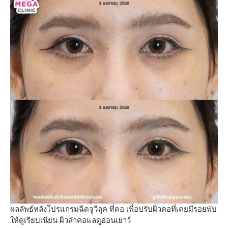
ผลลัพธ์หลังโปรแกรมฉีดจูวีลุค ที่คอ เพื่อปรับผิวคอที่เคยมีรอยพับ
ให้ดูเรียบเนียน ผิวลำคอแลดูอ่อนเยาว์