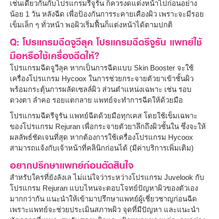
เช่นเดียวกันกับโปรแกรมรีจูรัน ก็ควรงดแต่งหน้าไปก่อนอย่าง
น้อย 1 วัน หลังฉีด เพื่อป้องกันการระคายเคืองผิว เพราะจะมีรอย
เข็มเล็ก ๆ ทั่วหน้า พอผิวเริ่มฟื้นก็แต่งหน้าได้ตามปกติ
Q: โปรแกรมฉีดจูวีลุค โปรแกรมฉีดรีจูรัน แพทย์ใช้
มือหรือใช้เครื่องฉีดให้?
โปรแกรมฉีดจูวีลุค หากเป็นการฉีดแบบ Skin Booster จะใช้
เครื่องโปรแกรม Hycoox ในการช่วยกระจายตัวยาเข้าชั้นผิว
พร้อมกระตุ้นการผลัดเซลล์ผิว ส่วนตำแหน่งเฉพาะ เช่น รอบ
ดวงตา ลำคอ รอยแตกลาย แพทย์จะทำการฉีดให้ด้วยมือ
โปรแกรมฉีดรีจูรัน แพทย์ฉีดด้วยมือทุกเคส โดยใช้เข็มเฉพาะ
ของโปรแกรม Rejuran เพื่อกระจายตัวยาลึกถึงผิวชั้นใน ซึ่งจะให้
ผลลัพธ์ชัดเจนที่สุด หากต้องการใช้เครื่องโปรแกรม Hycoox
สามารถแจ้งกับเจ้าหน้าที่คลินิกก่อนได้ (มีค่าบริการเพิ่มเติม)
อยากปรึกษาแพทย์ก่อนตัดสินใจ
สำหรับใครที่ยังลังเล ไม่แน่ใจว่าระหว่างโปรแกรม Juvelook กับ
โปรแกรม Rejuran แบบไหนจะตอบโจทย์ปัญหาผิวของตัวเอง
มากกว่ากัน แนะนำให้เข้ามาปรึกษาแพทย์ผู้เชี่ยวชาญก่อนฉีด
เพราะแพทย์จะช่วยประเมินสภาพผิว จุดที่มีปัญหา และแนะนำ