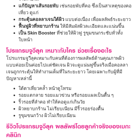
แก้ปัญหาเส้นรอยพับ
เช่นรอยพับที่คอ ซึ่งเป็นสาเหตุของคอ
เหี่ยว ดูแก่
กระตุ้นคอลลาเจนใต้ผิว
แบบต่อเนื่อง เพื่อผลลัพธ์ระยะยาว
ฟื้นฟูผิวที่หยาบกร้าน
ให้มีสัมผัสผิวละเอียดและแน่นขึ้น
เป็น Skin Booster
ที่ช่วยให้ผิวฟู รูขุมขนกระชับทั่วทั้ง
ใบหน้า
โปรแกรมจูวีลุค เหมาะกับใคร ช่วยเรื่องอะไร
โปรแกรมจูวีลุคเหมาะกับคนที่ต้องการผลลัพธ์ด้านคุณภาพผิว
แบบค่อยเป็นค่อยไปแต่ชัดเจน ผิวจะดูแน่นฟูขึ้นจริงเมื่อคอลลา
เจนถูกกระตุ้นให้ทำงานเต็มที่ในระยะยาว โดยเฉพาะกับผู้ที่มี
ปัญหาเหล่านี้
ใต้ตาเหี่ยวคล้ำ หน้าดูโทรม
รอยแตกลาย รอยแมวข่วน หรือรอยแผลเป็นตื้น ๆ
ริ้วรอยที่ลำคอ ทำให้คอดูแก่เกินวัย
ผิวหยาบกร้าน ไม่เรียบเนียน มีริ้วรอยร่องตื้น
รูขุมขนกว้าง ผิวไม่เรียบเนียน
รีวิวโปรแกรมจูวีลุค ผลลัพธ์โดยลูกค้าจริงของเมกะ
คลินิก