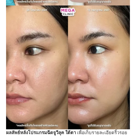
ผลลัพธ์หลังโปรแกรมฉีดจูวีลุค ใต้ตา
เพื่อเก็บรายละเอียดริ้วรอย