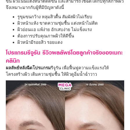
ขึ้น ผิวแน่นแต่งหน้าติดดีขึ้น และสามารถใช้ฉีดได้กับทุกสภาพผิว
จึงเหมาะมากกับผู้ที่มีปัญหาดังนี้
รูขุมขนกว้าง หลุมสิวตื้น สัมผัสผิวไม่เรียบ
ผิวหน้าแห้ง ขาดความชุ่มชื้น แต่งหน้าไม่ติด
ผิวอ่อนแอ แพ้ง่าย อักเสบง่าย ไม่แข็งแรง
ต้องการปรับคุณภาพผิวให้ดีขึ้น
ผิวหน้ามีรอยสิว รอยแดง
โปรแกรมรีจูรัน รีวิวผลลัพธ์โดยลูกค้าจริงของเมกะ
คลินิก
ผลลัพธ์หลังฉีดโปรแกรม
รีจูรัน เพื่อฟื้นฟูความแข็งแรงให้
โครงสร้างผิว เติมความชุ่มชื้น ให้ผิวดูอิ่มน้ำฉ่ำวาว