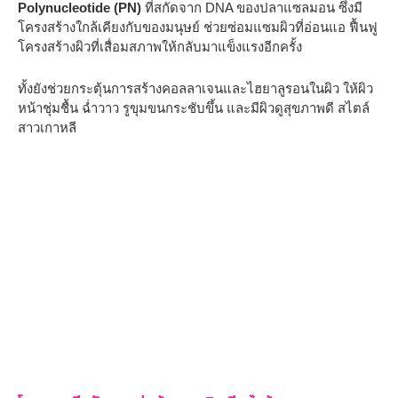
Polynucleotide (PN)
ที่สกัดจาก DNA ของปลาแซลมอน ซึ่งมี
โครงสร้างใกล้เคียงกับของมนุษย์ ช่วยซ่อมแซมผิวที่อ่อนแอ ฟื้นฟู
โครงสร้างผิวที่เสื่อมสภาพให้กลับมาแข็งแรงอีกครั้ง
ทั้งยังช่วยกระตุ้นการสร้างคอลลาเจนและไฮยาลูรอนในผิว ให้ผิว
หน้าชุ่มชื้น ฉ่ำวาว รูขุมขนกระชับขึ้น และมีผิวดูสุขภาพดี สไตล์
สาวเกาหลี