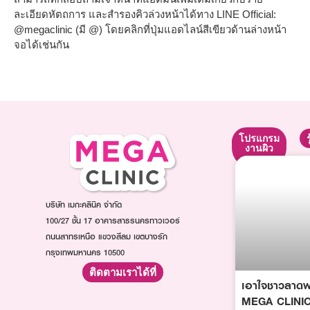
ละเอียดหัตถการ และสำรองคิวล่วงหน้าได้ทาง LINE Official:
@megaclinic (มี @) โดยคลิกที่ปุ่มแอดไลน์สีเขียวด้านล่างหน้า
จอได้เช่นกัน
โปรแกรม
โปรแกรม
โปรแกรม
ยกกระชับ
ปรับรูป
งานผิว
หน้า
โปรแกรม
โปรแกรม
โปรแกรม
Ultraformer
ฉีดหน้า
ฉีดโบท็
โปรแกรม
ใส
บริษัท เมกะคลินิค จำกัด
อก
Oligio
โปรแกรม
โปร
100/27 ชั้น 17 อาคารสาธรนครทาวเวอร์
โปรแกรม
ฉีดออร่า
แก
ถนนสาทรเหนือ แขวงสีลม เขตบางรัก
Thermage
ไวท์
รม
กรุงเทพมหานคร 10500
โปรแกรม
โปรแกรม
ฉีด
ฉีด
ฉีด
ติดตามเราได้ที่
ฟิล
Sculptra
เอาใจชาวลาดพร
วิตามิน
เลอ
โปรแกรม
ผิว
MEGA CLINIC 
ร์
ฉีด