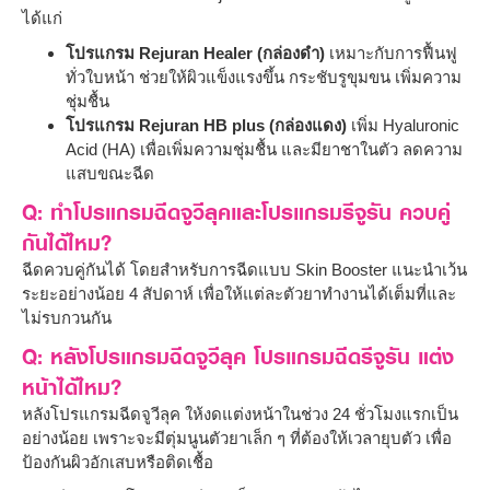
ได้แก่
โปรแกรม Rejuran Healer (กล่องดำ)
เหมาะกับการฟื้นฟู
ทั่วใบหน้า ช่วยให้ผิวแข็งแรงขึ้น กระชับรูขุมขน เพิ่มความ
ชุ่มชื้น
โปรแกรม Rejuran HB plus (กล่องแดง)
เพิ่ม Hyaluronic
Acid (HA) เพื่อเพิ่มความชุ่มชื้น และมียาชาในตัว ลดความ
แสบขณะฉีด
Q: ทำโปรแกรมฉีดจูวีลุคและโปรแกรมรีจูรัน ควบคู่
กันได้ไหม?
ฉีดควบคู่กันได้ โดยสำหรับการฉีดแบบ Skin Booster แนะนำเว้น
ระยะอย่างน้อย 4 สัปดาห์ เพื่อให้แต่ละตัวยาทำงานได้เต็มที่และ
ไม่รบกวนกัน
Q: หลังโปรแกรมฉีดจูวีลุค โปรแกรมฉีดรีจูรัน แต่ง
หน้าได้ไหม?
หลังโปรแกรมฉีดจูวีลุค ให้งดแต่งหน้าในช่วง 24 ชั่วโมงแรกเป็น
อย่างน้อย เพราะจะมีตุ่มนูนตัวยาเล็ก ๆ ที่ต้องให้เวลายุบตัว เพื่อ
ป้องกันผิวอักเสบหรือติดเชื้อ