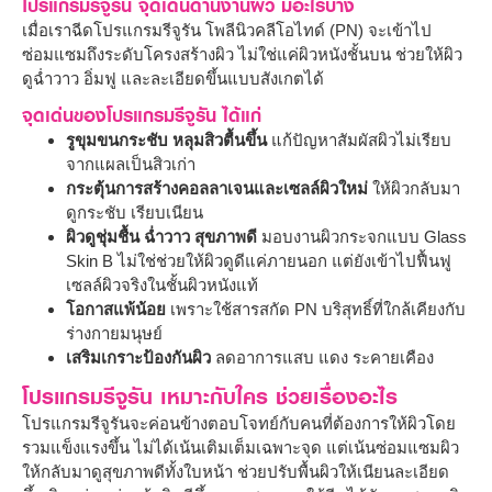
โปรแกรมรีจูรัน จุดเด่นด้านงานผิว มีอะไรบ้าง
เมื่อเราฉีดโปรแกรมรีจูรัน โพลีนิวคลีโอไทด์ (PN) จะเข้าไป
ซ่อมแซมถึงระดับโครงสร้างผิว ไม่ใช่แค่ผิวหนังชั้นบน ช่วยให้ผิว
ดูฉ่ำวาว อิ่มฟู และละเอียดขึ้นแบบสังเกตได้
จุดเด่นของโปรแกรมรีจูรัน ได้แก่
รูขุมขนกระชับ หลุมสิวตื้นขึ้น
แก้ปัญหาสัมผัสผิวไม่เรียบ
จากแผลเป็นสิวเก่า
กระตุ้นการสร้างคอลลาเจนและเซลล์ผิวใหม่
ให้ผิวกลับมา
ดูกระชับ เรียบเนียน
ผิวดูชุ่มชื้น ฉ่ำวาว สุขภาพดี
มอบงานผิวกระจกแบบ Glass
Skin B ไม่ใช่ช่วยให้ผิวดูดีแค่ภายนอก แต่ยังเข้าไปฟื้นฟู
เซลล์ผิวจริงในชั้นผิวหนังแท้
โอกาสแพ้น้อย
เพราะใช้สารสกัด PN บริสุทธิ์ที่ใกล้เคียงกับ
ร่างกายมนุษย์
เสริมเกราะป้องกันผิว
ลดอาการแสบ แดง ระคายเคือง
โปรแกรมรีจูรัน เหมาะกับใคร ช่วยเรื่องอะไร
โปรแกรมรีจูรันจะค่อนข้างตอบโจทย์กับคนที่ต้องการให้ผิวโดย
รวมแข็งแรงขึ้น ไม่ได้เน้นเติมเต็มเฉพาะจุด แต่เน้นซ่อมแซมผิว
ให้กลับมาดูสุขภาพดีทั้งใบหน้า ช่วยปรับพื้นผิวให้เนียนละเอียด