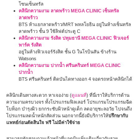
โซนเซ็นทรัล
คลินิกความงาม ลาดพร้าว MEGA CLINIC เซ็นทรัล
ลาดพร้าว
BTS ห้าแยกลาดพร้าว/MRT พหลโยธิน อยู่ในห้างเซ็นทรัล
ลาดพร้าว ชั้น 9 ใช้ลิฟต์ประตู C
คลินิกความงาม รังสิต ปทุมธานี MEGA CLINIC ฟิวเจอร์
พาร์ค รังสิต
อยู่ในห้างฟิวเจอร์รังสิต ชั้น G ในโรบินสัน ข้างร้าน
Watsons
คลินิกความงาม ปากน้ำ ศรีนครินทร์ MEGA CLINIC
ปากน้ำ
BTS ศรีนครินทร์ ติดบันไดทางออก 4 จอดรถหน้าคลินิกได้
คลินิกเดินทางสะดวก หาเจอง่าย (
ดูแผนที่
) ที่นี่เราให้บริการด้าน
ความงามครบวงจร ทั้งโปรแกรมฟิลเลอร์ โปรแกรมโปรแกรมฉีด
โบท็อก บำรุงผิว ยกกระชับผิวหน้าดูเด็ก ลดอายุชะลอวัย ไปจนถึง
โปรแกรมลดน้ำหนักสัดส่วน นอกจากนี้ยังมีบริการให้
ปรึกษากับ
แพทย์ก่อนตัดสินใจ ฟรี ไม่มีค่าใช้จ่าย
สามารถทักสอบถามเจ้าหน้าที่แอดมินเพิ่มเติมเกี่ยวกับราย