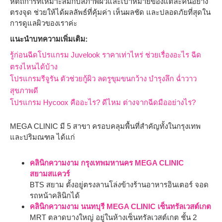
หัตถการที่เหมาะสมกับสภาพผิวและเป้าหมายของแต่ละคนอย่าง
ตรงจุด ช่วยให้ได้ผลลัพธ์ที่คุ้มค่า เห็นผลชัด และปลอดภัยที่สุดใน
การดูแลผิวของเราค่ะ
แนะนำบทความเพิ่มเติม:
รู้ก่อนฉีดโปรแกรม Juvelook ราคาเท่าไหร่ ช่วยเรื่องอะไร ฉีด
ตรงไหนได้บ้าง
โปรแกรมรีจูรัน ตัวช่วยกู้ผิว ลดรูขุมขนกว้าง บำรุงลึก ฉ่ำวาว
สุขภาพดี
โปรแกรม Hycoox คืออะไร? ดีไหม ต่างจากฉีดมืออย่างไร?
MEGA CLINIC มี 5 สาขา ครอบคลุมพื้นที่สำคัญทั้งในกรุงเทพ
และปริมณฑล ได้แก่
คลินิกความงาม กรุงเทพมหานคร MEGA CLINIC
สยามสแควร์
BTS สยาม ตั้งอยู่ตรงลานโล่งข้างร้านอาหารอินเตอร์ จอด
รถหน้าคลินิกได้
คลินิกความงาม นนทบุรี MEGA CLINIC เซ็นทรัลเวสต์เกต
MRT ตลาดบางใหญ่ อยู่ในห้างเซ็นทรัลเวสต์เกต ชั้น 2