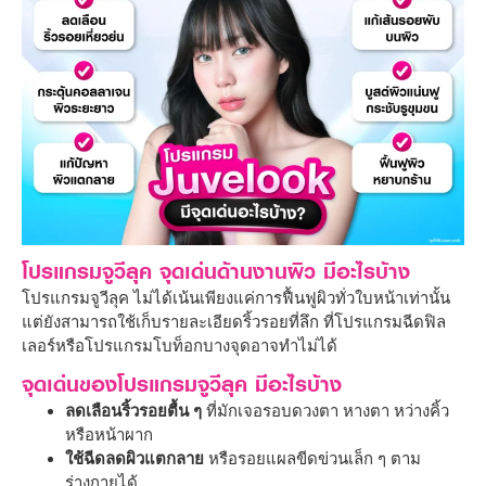
โปรแกรมจูวีลุค จุดเด่นด้านงานผิว มีอะไรบ้าง
โปรแกรมจูวีลุค ไม่ได้เน้นเพียงแค่การฟื้นฟูผิวทั่วใบหน้าเท่านั้น
แต่ยังสามารถใช้เก็บรายละเอียดริ้วรอยที่ลึก ที่โปรแกรมฉีดฟิล
เลอร์หรือโปรแกรมโบท็อกบางจุดอาจทำไม่ได้
จุดเด่นของโปรแกรมจูวีลุค มีอะไรบ้าง
ลดเลือนริ้วรอยตื้น ๆ
ที่มักเจอรอบดวงตา หางตา หว่างคิ้ว
หรือหน้าผาก
ใช้ฉีดลดผิวแตกลาย
หรือรอยแผลขีดข่วนเล็ก ๆ ตาม
ร่างกายได้