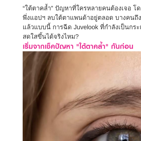
“ใต้ตาคล้ำ” ปัญหาที่ใครหลายคนต้องเจอ โดย
พึ่งแอปฯ ลบใต้ตาแพนด้าอยู่ตลอด บางคนถึง
แล้วแบบนี้ การฉีด Juvelook ที่กำลังเป็นกร
สดใสขึ้นได้จริงไหม?
เริ่มจากเช็คปัญหา "ใต้ตาคล้ำ" กันก่อน