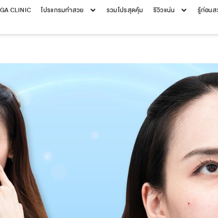
EGA CLINIC
โปรแกรมทำสวย
รวมโปรสุดคุ้ม
รีวิวแน่น
รู้ก่อน