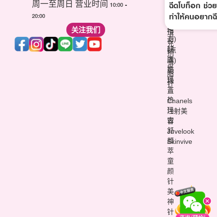
ฉีดโบท็อก ช่วย
(玻
周一至周日 营业时间 10:00 -
波
针
尿
ทำให้คนอยากฉ
20:00
(超
维
酸)
声
关注我们
他
填
刀)
命
充
韩
(点
剂
版
滴)
溶
热
丽
脂
玛
珠
针
吉
兰
热
Chanels
玛
注射美
吉
容
舒
Juvelook
颜
Skinvive
萃
童
颜
针
美
神
针