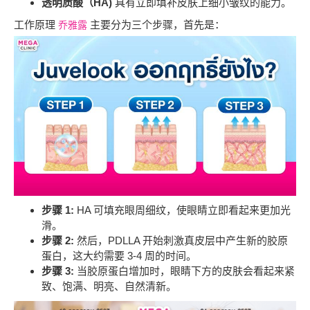
透明质酸（HA)
具有立即填补皮肤上细小皱纹的能力。
工作原理
主要分为三个步骤，首先是：
乔雅露
步骤 1:
HA 可填充眼周细纹，使眼睛立即看起来更加光
滑。
步骤 2:
然后，PDLLA 开始刺激真皮层中产生新的胶原
蛋白，这大约需要 3-4 周的时间。
步骤 3:
当胶原蛋白增加时，眼睛下方的皮肤会看起来紧
致、饱满、明亮、自然清新。