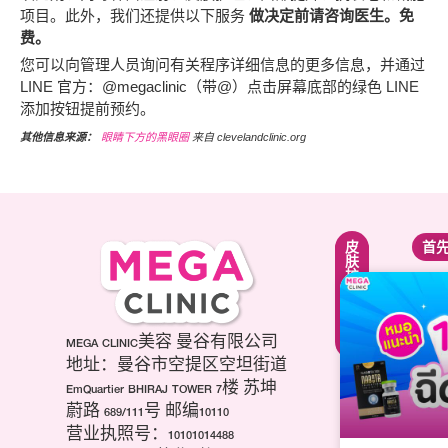
项目。此外，我们还提供以下服务
做决定前请咨询医生。免
费。
您可以向管理人员询问有关程序详细信息的更多信息，并通过
LINE 官方：@megaclinic（带@）点击屏幕底部的绿色 LINE
添加按钮提前预约。
其他信息来源：
眼睛下方的黑眼圈
来自 clevelandclinic.org
紧
面
皮
首
致
部
肤
提
轮
护
升
廓
理
疗
调
疗
程
整
程
项
第
MEGA CLINIC美容 曼谷有限公司
美
目
三
白
地址：曼谷市空提区空坦街道
肉
代
针
EmQuartier BHIRAJ TOWER 7楼 苏坤
毒
海
祛
蔚路 689/111号 邮编10110
杆
芙
痘
营业执照号：10101014488
菌
音
疤