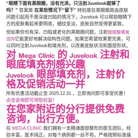
“眼睛下面有黑眼圈，没有光泽。只注射Juvelook就够了
吗？”
答案是
在某些情况下“留下”
特别是在黑眼圈是由皮肤
问题引起而不是深度凹陷的情况下，Juvelook 可以帮助眼睛下
方的皮肤看起来更明亮，细纹变淡，皮肤自然变得更紧致。
但如果你也有深、凹陷或老化的黑眼圈问题，注射
玻尿酸填充
它能更好地解决结构性问题。如果您希望效果更完美，可
泪沟
以同时注射Juvelook和填充剂，以改善皮肤状况和面部形状。
对 Mega Clinic 的 Juvelook 注射和
眼底填充剂感兴趣
Juvelook 眼部填充剂，注射价
格及促销活动一并
所有优惠活动截止至 2025.12.31 ，立即询问即可享受优惠！
点击咨询即可领取权益！
在您家附近的分行提供免费
咨询，出行方便。
在
MEGA CLINIC
我们拥有一支精通面部整形的医生团队，经
验丰富，医术纯正，对每个病例都一丝不苟，严格按照标准操