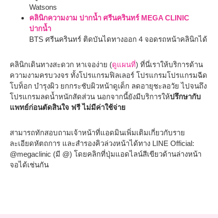
Watsons
คลินิกความงาม ปากน้ำ ศรีนครินทร์ MEGA CLINIC
ปากน้ำ
BTS ศรีนครินทร์ ติดบันไดทางออก 4 จอดรถหน้าคลินิกได้
คลินิกเดินทางสะดวก หาเจอง่าย (
ดูแผนที่
) ที่นี่เราให้บริการด้าน
ความงามครบวงจร ทั้งโปรแกรมฟิลเลอร์ โปรแกรมโปรแกรมฉีด
โบท็อก บำรุงผิว ยกกระชับผิวหน้าดูเด็ก ลดอายุชะลอวัย ไปจนถึง
โปรแกรมลดน้ำหนักสัดส่วน นอกจากนี้ยังมีบริการให้
ปรึกษากับ
แพทย์ก่อนตัดสินใจ ฟรี ไม่มีค่าใช้จ่าย
สามารถทักสอบถามเจ้าหน้าที่แอดมินเพิ่มเติมเกี่ยวกับราย
ละเอียดหัตถการ และสำรองคิวล่วงหน้าได้ทาง LINE Official:
@megaclinic (มี @) โดยคลิกที่ปุ่มแอดไลน์สีเขียวด้านล่างหน้า
จอได้เช่นกัน