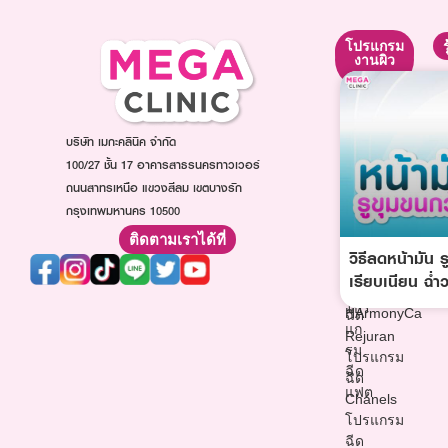
โปรแกรม
โปรแกรม
โปรแกรม
ยกกระชับ
ปรับรูป
งานผิว
หน้า
โปรแกรม
โปรแกรม
โปรแกรม
Ultraformer
ฉีดหน้า
ฉีดโบท็
โปรแกรม
ใส
บริษัท เมกะคลินิค จำกัด
อก
Oligio
โปรแกรม
โปร
100/27 ชั้น 17 อาคารสาธรนครทาวเวอร์
โปรแกรม
ฉีดออร่า
แก
ถนนสาทรเหนือ แขวงสีลม เขตบางรัก
Thermage
ไวท์
รม
กรุงเทพมหานคร 10500
โปรแกรม
โปรแกรม
ฉีด
ฉีด
ฉีด
ติดตามเราได้ที่
ฟิล
Sculptra
วิธีลดหน้ามัน 
วิตามิน
เลอ
โปรแกรม
ผิว
เรียบเนียน ฉ่
ร์
ฉีด
โปรแกรม
โปร
HArmonyCa
ฉีด
แก
Rejuran
รม
โปรแกรม
ฉีด
ฉีด
แฟต
Chanels
โปรแกรม
ฉีด