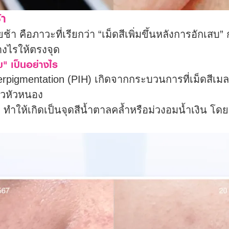
้า
า คือภาวะที่เรียกว่า “เม็ดสีเพิ่มขึ้นหลังการอักเสบ
างไรให้ตรงจุด
บ" เป็นอย่างไร
rpigmentation (PIH) เกิดจากกระบวนการที่เม็ดสีเมล
สิวหัวหนอง
นผิว ทำให้เกิดเป็นจุดสีน้ำตาลคล้ำหรือม่วงอมน้ำเงิน โด