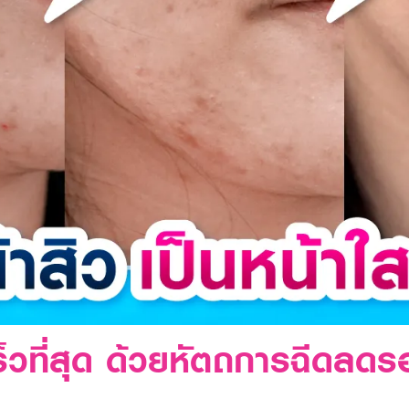
็วที่สุด ด้วยหัตถการฉีดลดรอ