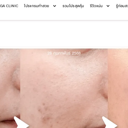
EGA CLINIC
โปรแกรมทำสวย
รวมโปรสุดคุ้ม
รีวิวแน่น
รู้ก่อน