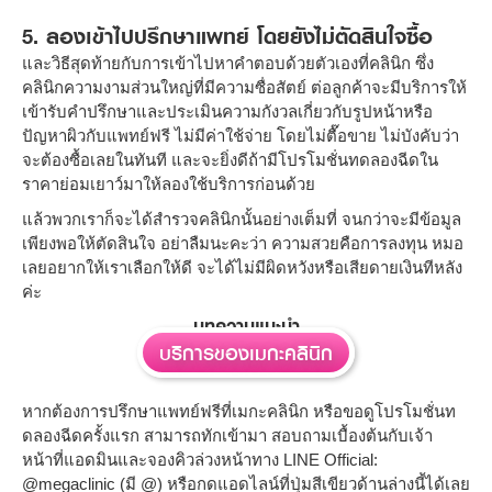
5. ลองเข้าไปปรึกษาแพทย์ โดยยังไม่ตัดสินใจซื้อ
และวิธีสุดท้ายกับการเข้าไปหาคำตอบด้วยตัวเองที่คลินิก ซึ่ง
คลินิกความงามส่วนใหญ่ที่มีความซื่อสัตย์ ต่อลูกค้าจะมีบริการให้
เข้ารับคำปรึกษาและประเมินความกังวลเกี่ยวกับรูปหน้าหรือ
ปัญหาผิวกับแพทย์ฟรี ไม่มีค่าใช้จ่าย โดยไม่ตื๊อขาย ไม่บังคับว่า
จะต้องซื้อเลยในทันที และจะยิ่งดีถ้ามีโปรโมชั่นทดลองฉีดใน
ราคาย่อมเยาว์มาให้ลองใช้บริการก่อนด้วย
แล้วพวกเราก็จะได้สำรวจคลินิกนั้นอย่างเต็มที่ จนกว่าจะมีข้อมูล
เพียงพอให้ตัดสินใจ อย่าลืมนะคะว่า ความสวยคือการลงทุน หมอ
เลยอยากให้เราเลือกให้ดี จะได้ไม่มีผิดหวังหรือเสียดายเงินทีหลัง
ค่ะ
บทความแนะนำ
บริการของเมกะคลินิก
หากต้องการปรึกษาแพทย์ฟรีที่เมกะคลินิก หรือขอดูโปรโมชั่นท
ดลองฉีดครั้งแรก สามารถทักเข้ามา สอบถามเบื้องต้นกับเจ้า
หน้าที่แอดมินและจองคิวล่วงหน้าทาง LINE Official:
@megaclinic (มี @) หรือกดแอดไลน์ที่ปุ่มสีเขียวด้านล่างนี้ได้เลย