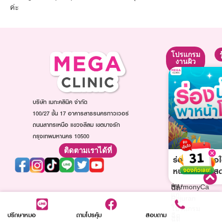
ค่ะ
โปรแกรม
โปรแกรม
โปรแกรม
ยกกระชับ
ปรับรูป
งานผิว
หน้า
โปรแกรม
โปรแกรม
โปรแกรม
Ultraformer
ฉีดหน้า
ฉีดโบท็
โปรแกรม
ใส
บริษัท เมกะคลินิค จำกัด
อก
Oligio
โปรแกรม
โปร
100/27 ชั้น 17 อาคารสาธรนครทาวเวอร์
โปรแกรม
ฉีดออร่า
แก
ถนนสาทรเหนือ แขวงสีลม เขตบางรัก
Thermage
ไวท์
รม
กรุงเทพมหานคร 10500
โปรแกรม
โปรแกรม
ฉีด
ฉีด
ฉีด
ติดตามเราได้ที่
ฟิล
Sculptra
ร่องน้ำตาหรือใ
วิตามิน
เลอ
โปรแกรม
ผิว
หน้าโทรม ไม่สด
ร์
ฉีด
โปรแกรม
โปร
HArmonyCa
ฉีด
แก
Rejuran
รม
โปรแกรม
ปรึกษาหมอ
ถามโปรคุ้ม
สอบถาม
ฉีด
ฉีด