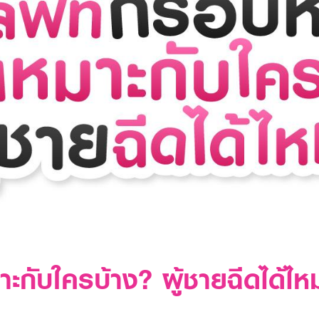
ะกับใครบ้าง? ผู้ชายฉีดได้ไห