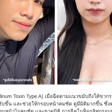
tulinum Toxin Type A) เมื่อฉีดตามแนวขมับถึงใต้ขา
ับขึ้น และช่วยให้กรอบหน้าคมชัด ดูมีมิติมากขึ้น ซึ่
นกรอบหน้าไม่คมชัด และขาดมิติ การฉีดโบท็อกลิฟกรอบ