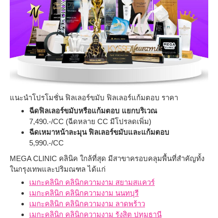
แนะนำโปรโมชั่น ฟิลเลอร์ขมับ ฟิลเลอร์แก้มตอบ ราคา
ฉีดฟิลเลอร์ขมับหรือแก้มตอบ แยกบริเวณ
7,490.-/CC (ฉีดหลาย CC มีโปรลดเพิ่ม)
ฉีดเหมาหน้าละมุน ฟิลเลอร์ขมับและแก้มตอบ
5,990.-/CC
MEGA CLINIC คลินิค ใกล้ที่สุด มีสาขาครอบคลุมพื้นที่สำคัญทั้ง
ในกรุงเทพและปริมณฑล ได้แก่
เมกะคลินิก คลินิกความงาม สยามสแควร์
เมกะคลินิก คลินิกความงาม นนทบุรี
เมกะคลินิก คลินิกความงาม ลาดพร้าว
เมกะคลินิก คลินิกความงาม รังสิต ปทุมธานี