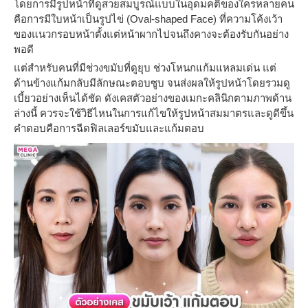
โดยการมีรูปหน้าที่ดูสวยสมบูรณ์แบบในอุดมคติของใครหลายคน
คือการมีใบหน้าเป็นรูปไข่ (Oval-shaped Face) ที่ความโค้งเว้า
ของแนวกรอบหน้าตั้งแต่หน้าผากไปจนถึงคางจะต้องรับกันอย่าง
พอดี
แต่สำหรับคนที่มีช่วงขมับที่ดูยุบ ช่วงโหนกแก้มแหลมเด่น แต่
ด้านข้างแก้มกลับมีลักษณะตอบซูบ จนส่งผลให้รูปหน้าโดยรวมดู
เบี้ยวอย่างเห็นได้ชัด ดังเคสตัวอย่างของเมกะคลินิกตามภาพด้าน
ล่างนี้ ควรจะใช้วิธีไหนในการแก้ไขให้รูปหน้าสมมาตรและดูดีขึ้น
คำตอบคือการฉีดฟิลเลอร์ขมับและแก้มตอบ