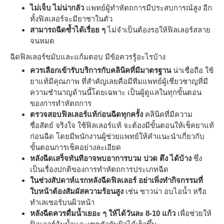
ไม่เจ็บ ไม่น่ากลัว
แพทย์ผู้ทำหัตถการมีประสบการณ์สูง อีก
ทั้งฟิลเลอร์จะมียาชาในตัว
สามารถฉีดซ้ำได้เรื่อย ๆ
ไม่จำเป็นต้องรอให้ฟิลเลอร์สลาย
จนหมด
ฉีดฟิลเลอร์ขมับและแก้มตอบ มีข้อควรรู้อะไรบ้าง
ควรเลือกเข้ารับบริการกับคลินิคที่มีมาตรฐาน
น่าเชื่อถือ ใช้
ยาแท้มีคุณภาพ ที่สำคัญเลยคือมีทีมแพทย์ผู้เชี่ยวชาญที่มี
ความชำนาญด้านนี้โดยเฉพาะ เป็นผู้ดูแลในทุกขั้นตอน
ของการทำหัตถการ
ตรวจสอบฟิลเลอร์แท้ก่อนฉีดทุกครั้ง
คลินิคที่มีความ
ซื่อสัตย์ จริงใจ ใช้ฟิลเลอร์แท้ จะต้องมีขั้นตอนให้เช็คยาแท้
ก่อนฉีด โดยมีพนักงานผู้ช่วยแพทย์ให้คำแนะนำเกี่ยวกับ
ขั้นตอนการเช็คอย่างละเอียด
หลังฉีดเสร็จทันทีอาจพบอาการบวม ปวด ตึง ได้บ้าง
ซึ่ง
เป็นเรื่องปกติของการทำหัตถการประเภทฉีด
ในช่วงสัปดาห์แรกหลังฉีดฟิลเลอร์ อย่าเพิ่งทำกิจกรรมที่
ใบหน้าต้องสัมผัสความร้อนสูง
เช่น ซาวน่า อบไอน้ำ หรือ
ทำเลเซอร์บนผิวหน้า
หลังฉีดควรดื่มน้ำเยอะ ๆ ให้ได้วันละ 8-10 แก้ว
เพื่อช่วยให้