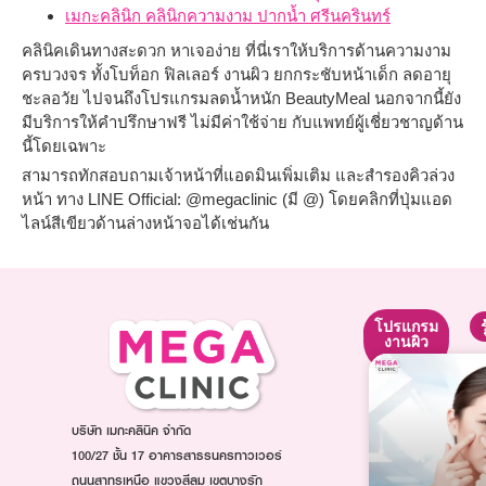
เมกะคลินิก คลินิกความงาม ปากน้ำ ศรีนครินทร์
คลินิคเดินทางสะดวก หาเจอง่าย ที่นี่เราให้บริการด้านความงาม
ครบวงจร ทั้งโบท็อก ฟิลเลอร์ งานผิว ยกกระชับหน้าเด็ก ลดอายุ
ชะลอวัย ไปจนถึงโปรแกรมลดน้ำหนัก BeautyMeal นอกจากนี้ยัง
มีบริการให้คำปรึกษาฟรี ไม่มีค่าใช้จ่าย กับแพทย์ผู้เชี่ยวชาญด้าน
นี้โดยเฉพาะ
สามารถทักสอบถามเจ้าหน้าที่แอดมินเพิ่มเติม และสำรองคิวล่วง
หน้า ทาง LINE Official: @megaclinic (มี @) โดยคลิกที่ปุ่มแอด
ไลน์สีเขียวด้านล่างหน้าจอได้เช่นกัน
โปรแกรม
โปรแกรม
โปรแกรม
ยกกระชับ
ปรับรูป
งานผิว
หน้า
โปรแกรม
โปรแกรม
โปรแกรม
Ultraformer
ฉีดหน้า
ฉีดโบท็
โปรแกรม
ใส
บริษัท เมกะคลินิค จำกัด
อก
Oligio
โปรแกรม
โปร
100/27 ชั้น 17 อาคารสาธรนครทาวเวอร์
โปรแกรม
ฉีดออร่า
แก
ถนนสาทรเหนือ แขวงสีลม เขตบางรัก
Thermage
ไวท์