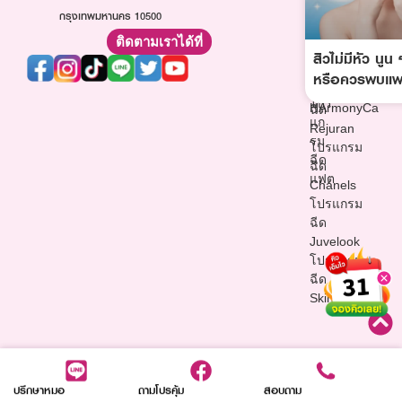
รม
กรุงเทพมหานคร 10500
โปรแกรม
โปรแกรม
ฉีด
ฉีด
ฉีด
ติดตามเราได้ที่
ฟิล
Sculptra
สิวไม่มีหัว นู
วิตามิน
เลอ
โปรแกรม
ผิว
หรือควรพบแพ
ร์
ฉีด
โปรแกรม
โปร
HArmonyCa
ฉีด
แก
Rejuran
รม
โปรแกรม
ฉีด
ฉีด
แฟต
Chanels
โปรแกรม
ฉีด
Juvelook
โปรแกรม
ฉีด
Skinvive
ปรึกษาหมอ
ถามโปรคุ้ม
สอบถาม