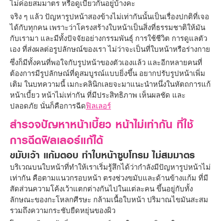
ไม่ค่อยสมมาตร หรือดูเบี้ยวกันอยู่บ้างคะ
จริง ๆ แล้ว ปัญหารูปหน้าสองข้างไม่เท่ากันนั้นเป็นเรื่องปกติที่เจอ
ได้กับทุกคน เพราะว่าโครงสร้างใบหน้าเป็นสิ่งที่ธรรมชาติให้มัน
กับเรามา และมีทั้งปัจจัยอย่างกรรมพันธุ์ การใช้ชีวิต การดูแลตัว
เอง ที่ส่งผลต่อรูปลักษณ์ของเรา ไม่ว่าจะเป็นที่ใบหน้าหรือร่างกาย
ซึ่งก็มีทั้งคนที่พอใจกับรูปหน้าของตัวเองแล้ว และอีกหลายคนที่
ต้องการมีรูปลักษณ์ที่ดูสมบูรณ์แบบยิ่งขึ้น อยากปรับรูปหน้าเพิ่ม
เติม ในบทความนี้ เมกะคลินิกเลยจะมาแนะนำหนึ่งในหัตถการแก้
หน้าเบี้ยว หน้าไม่เท่ากัน ที่มีประสิทธิภาพ เห็นผลชัด และ
ปลอดภัย นั่นก็คือการฉีด
ฟิลเลอร์
สำรวจปัญหาหน้าเบี้ยว หน้าไม่เท่ากัน ที่ใช้
การฉีดฟิลเลอร์แก้ได้
ขมับเว้า แก้มตอบ ทำใบหน้าซูบโทรม ไม่สมมาตร
บริเวณบนใบหน้าที่ทำให้เราเริ่มรู้สึกได้ว่ากำลังมีปัญหารูปหน้าไม่
เท่ากัน คือตามแนวกรอบหน้า ตรงช่วงขมับและด้านข้างแก้ม ที่มี
สัดส่วนความโค้งเว้าแตกต่างกันไปในแต่ละคน ขึ้นอยู่กับทั้ง
ลักษณะของกะโหลกศีรษะ กล้ามเนื้อใบหน้า ปริมาณไขมันสะสม
รวมถึงความกระชับยืดหยุ่นของผิว