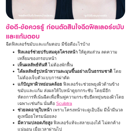
ข้อดี-ข้อควรรู้ ก่อนตัดสินใจฉีดฟิลเลอร์ขมับ
และแก้มตอบ
ฉีดฟิลเลอร์ขมับและแก้มตอบ มีข้อดีอะไรบ้าง
ฟิลเลอร์ช่วยปรับสมดุลโครงหน้า
ให้ดูสมส่วน ลดความ
เหลี่ยมของกรอบหน้า
เห็นผลลัพธ์ทันที
ไม่ต้องพักฟื้น
ได้ผลลัพธ์รูปหน้าหวานละมุนขึ้นอย่างเป็นธรรมชาติ
โดย
ไม่ต้องเจ็บตัวแบบการผ่าตัด
แก้ปัญหาผิวหย่อนคล้อย
ฟิลเลอร์จะช่วยพยุงผิวด้านข้าง
ขมับและแก้ม ส่งผลให้ใบหน้าดูยกกระชับ โดยมีอีก
หัตถการที่เน้นฉีดเพื่อฟื้นฟูความกระชับยืดหยุ่นของผิวโดย
เฉพาะเช่นกัน นั่นคือ
Sculptra
ช่วยลดอายุใบหน้า
เพราะโครงหน้าจะดูเอิบอิ่ม มีน้ำมีนวล
ดูเหนื่อยโทรมน้อยลง
มีความปลอดภัยสูง
ฟิลเลอร์แท้จะสลายเองได้ ไม่ตกค้าง
แน่นอน เมื่อเวลาผ่านไป