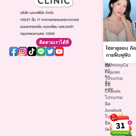
Ultraformer
ฉีดหน้า
ฉีดโบท็
โปรแกรม
ใส
บริษัท เมกะคลินิค จำกัด
อก
Oligio
โปรแกรม
โปร
100/27 ชั้น 17 อาคารสาธรนครทาวเวอร์
โปรแกรม
ฉีดออร่า
แก
ถนนสาทรเหนือ แขวงสีลม เขตบางรัก
Thermage
ไวท์
รม
กรุงเทพมหานคร 10500
โปรแกรม
โปรแกรม
ฉีด
ฉีด
ฉีด
ติดตามเราได้ที่
ฟิล
Sculptra
ไฮยาลูรอน คือ
วิตามิน
เลอ
โปรแกรม
ผิว
การฟื้นฟูผิว
ร์
ฉีด
โปรแกรม
โปร
HArmonyCa
ฉีด
แก
Rejuran
รม
โปรแกรม
ฉีด
ฉีด
แฟต
Chanels
โปรแกรม
ฉีด
Juvelook
โปรแกรม
ฉีด
Skinvive