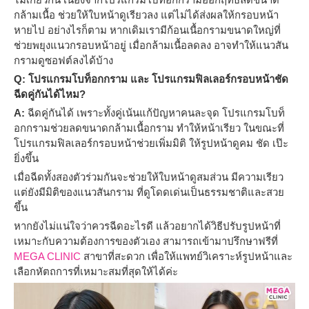
กล้ามเนื้อ ช่วยให้ใบหน้าดูเรียวลง แต่ไม่ได้ส่งผลให้กรอบหน้า
หายไป อย่างไรก็ตาม หากเดิมเรามีก้อนเนื้อกรามขนาดใหญ่ที่
ช่วยพยุงแนวกรอบหน้าอยู่ เมื่อกล้ามเนื้อลดลง อาจทำให้แนวสัน
กรามดูซอฟต์ลงได้บ้าง
Q:
โปรแกรมโบท็อกกราม และ โปรแกรมฟิลเลอร์
กรอบหน้าชัด
ฉีดคู่กันได้ไหม?
A:
ฉีดคู่กันได้ เพราะทั้งคู่เน้นแก้ปัญหาคนละจุด โปรแกรมโบท็
อกกรามช่วยลดขนาดกล้ามเนื้อกราม ทำให้หน้าเรียว ในขณะที่
โปรแกรมฟิลเลอร์กรอบหน้าช่วยเพิ่มมิติ ให้รูปหน้าดูคม ชัด เป๊ะ
ยิ่งขึ้น
เมื่อฉีดทั้งสองตัวร่วมกันจะช่วยให้ใบหน้าดูสมส่วน มีความเรียว
แต่ยังมีมิติของแนวสันกราม ที่ดูโดดเด่นเป็นธรรมชาติและสวย
ขึ้น
หากยังไม่แน่ใจว่าควรฉีดอะไรดี แล้วอยากได้วิธีปรับรูปหน้าที่
เหมาะกับความต้องการของตัวเอง สามารถเข้ามาปรึกษาฟรีที่
MEGA CLINIC
สาขาที่สะดวก เพื่อให้แพทย์วิเคราะห์รูปหน้าและ
เลือกหัตถการที่เหมาะสมที่สุดให้ได้ค่ะ