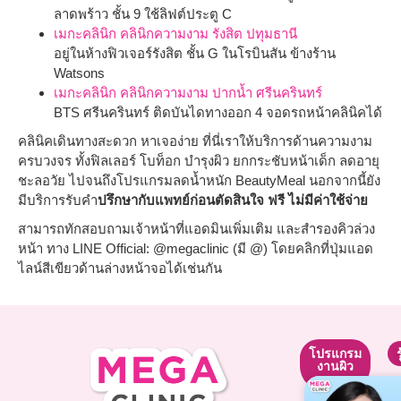
ลาดพร้าว ชั้น 9 ใช้ลิฟต์ประตู C
เมกะคลินิก คลินิกความงาม รังสิต ปทุมธานี
อยู่ในห้างฟิวเจอร์รังสิต ชั้น G ในโรบินสัน ข้างร้าน
Watsons
เมกะคลินิก คลินิกความงาม ปากน้ำ ศรีนครินทร์
BTS ศรีนครินทร์ ติดบันไดทางออก 4 จอดรถหน้า
คลินิค
ได้
คลินิค
เดินทางสะดวก หาเจอง่าย ที่นี่เราให้บริการด้านความงาม
ครบวงจร ทั้งฟิลเลอร์ โบท็อก บำรุงผิว ยกกระชับหน้าเด็ก ลดอายุ
ชะลอวัย ไปจนถึงโปรแกรมลดน้ำหนัก BeautyMeal นอกจากนี้ยัง
มีบริการรับคำ
ปรึกษากับแพทย์ก่อนตัดสินใจ ฟรี ไม่มีค่าใช้จ่าย
สามารถทักสอบถามเจ้าหน้าที่แอดมินเพิ่มเติม และสำรองคิวล่วง
หน้า ทาง LINE Official: @megaclinic (มี @) โดยคลิกที่ปุ่มแอด
ไลน์สีเขียวด้านล่างหน้าจอได้เช่นกัน
โปรแกรม
โปรแกรม
โปรแกรม
ยกกระชับ
ปรับรูป
งานผิว
หน้า
โปรแกรม
โปรแกรม
โปรแกรม