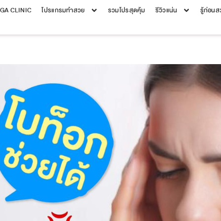
EGA CLINIC
โปรแกรมทำสวย
รวมโปรสุดคุ้ม
รีวิวแน่น
รู้ก่อน