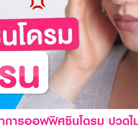
ลดอาการออฟฟิศซินโดรม ปวดไม