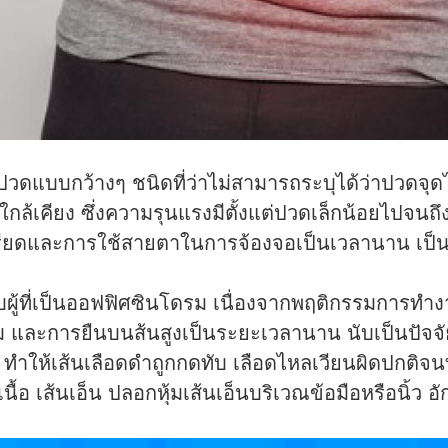
วดแบบกว้างๆ ชนิดที่ว่าไม่สามารถระบุได้ว่าปวดจุ
กล้เคียง ซึ่งความรุนแรงมีตั้งแต่ปวดเล็กน้อยไปจนถ
เครียดและการใช้สายตาในการจ้องจอเป็นเวลานาน เป็นส
ับผู้ที่เป็นออฟฟิศซินโดรม เนื่องจากพฤติกรรมการทำงา
ม และการยืนบนส้นสูงเป็นระยะเวลานาน นับเป็นปัจจัย
ๆ ทำให้เส้นเลือดดำถูกกดทับ เลือดไหลเวียนผิดปกติ
นื้อ เส้นเอ็น ปลอกหุ้มเส้นเอ็นบริเวณข้อมือหรือนิ้ว