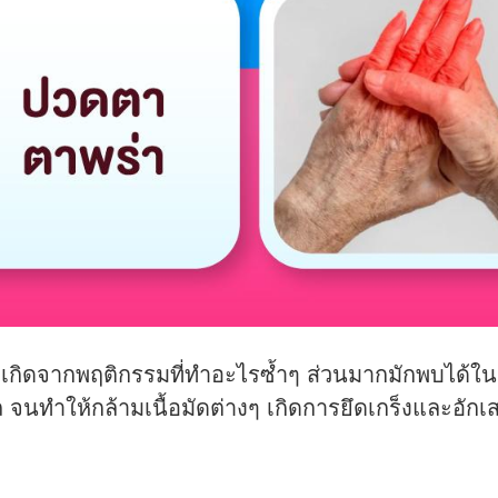
กิดจากพฤติกรรมที่ทำอะไรซ้ำๆ ส่วนมากมักพบได้ในกล
บถ จนทำให้กล้ามเนื้อมัดต่างๆ เกิดการยึดเกร็งและอักเ