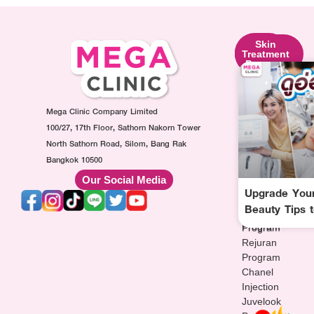
Skin
Facial
Skin
Lifting
Contouring
Treatment
Program
Program
Program
Ultraformer
Botox
Made
Program
Injection
Collagen
Oligio
Mega Clinic Company Limited
Program
Injection
Program
Filler
Program
100/27, 17th Floor, Sathorn Nakorn Tower
Thermage
Injection
AuraWhite
North Sathorn Road, Silom, Bang Rak
Program
Program
Injection
Bangkok 10500
Sculptra
MesoFat
Program
Our Social Media
Program
Injection
Vitamin-
Upgrade Your
HArmonyCa
Program
drip
Beauty Tips 
Injection
Injection
Program
Program
Rejuran
Program
Chanel
Injection
Juvelook