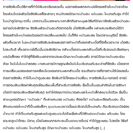
การจัดฟันเป็นวิธีการที่ทำให้ฟันเราเรียงสวยขึ้น แต่อาจส่งผลกระทบต่อโครงสร้างใบหน้าเราด้วย
โดยส่วนใหญ่แล้วเมื่อจัดฟันเสร็จหลายๆ คนมักเจอปัญหาหน้าตอบ ขมับตอบ โหนกแก้มสูง ทำให้
ใบหน้าดูมีอายุมากขึ้น บทความนี้หมอจะพามาเจาะลึกถึงสาเหตุและวิธีแก้ปัญหาจัดฟันแล้วหน้าตอบ
อย่างมีประสิทธิภาพ จัดฟันแล้วหน้าตอบเกิดจากอะไร เมื่อจัดฟันเสร็จ หลายคนจะสังเกตได้ว่า
โครงสร้างใบหน้าของตัวเองมีการเปลี่ยนแปลงไป นั่นก็คือ หน้าตอบลง โดยมีสาเหตุดังนี้ จัดฟัน
แล้วเคี้ยวยาก ในระหว่างการจัดฟันจะส่งผลต่อการทำหน้าที่ของกล้ามเนื้อที่ใช้เคี้ยวอาหาร เมื่อฟัน
ไม่สบกันดี เคี้ยวอาหารได้ไม่เต็มประสิทธิภาพ กล้ามเนื้อกรามและกล้ามเนื้อที่บริเวณขมับจึงค่อยๆ
หดตัวเล็กลง ทำให้ผู้ที่จัดฟันนอกจากจะประสบปัญหาหน้าตอบแล้ว อาจมีปัญหาขมับตอบร่วม
ด้วย ไขมันในใบหน้าลดลง บางคนอาจมีการสูญเสียไขมันในบริเวณแก้มระหว่างที่จัดฟัน เนื่องจาก
การเปลี่ยนแปลงของการเคลื่อนไหวของกรามและกล้ามเนื้อ รวมถึงอาหารที่อาจทานได้น้อยลงใน
ช่วงการจัดฟัน ทำให้ใบหน้าดูตอบลง จัดฟันทำให้โครงหน้าเปลี่ยน การจัดฟันในบางกรณี อาจมี
การถอนฟันหรือผ่าฟันคุดเพื่อเตรียมพื้นที่สำหรับการจัดฟัน ซึ่งเป็นขั้นตอนสำคัญในการรักษา
เมื่อมีการถอนฟันหรือผ่าฟันคุด จะทำให้ช่องปากมีขนาดแคบและใบหน้าเล็กลงตามไปด้วย ซึ่งเป็น
สาเหตุของปัญหา “หน้าตอบ” ที่หลายคนเจอ หน้าตอบ คืออะไร? หน้าตอบหรือแก้มตอบ เป็น
ลักษณะของใบหน้าที่เป็นแอ่งเล็กๆ ยุบตามแนวยาวตั้งแต่บริเวณใต้โหนกแก้ม ถึงบริเวณเหนือร่อง
น้ำหมาก ทำให้โหนกแก้มสูงและขมับดูตอบตามไปด้วยซึ่งคนที่มีลักษณะหน้าตอบ แก้มตอบ โดย
รวมจะดูหน้าโทรม มีอายุ เมื่อมีแสงตกกระทบจนเป็นเงาขนาดใหญ่ ทำให้ดูซูบผอม ไม่สดใส วิธีแก้
หน้าตอบ ขมับตอบ โหนกแก้มสูง ปัญหาหน้าตอบ ขมับตอบ โหนกแก้มสูง […]