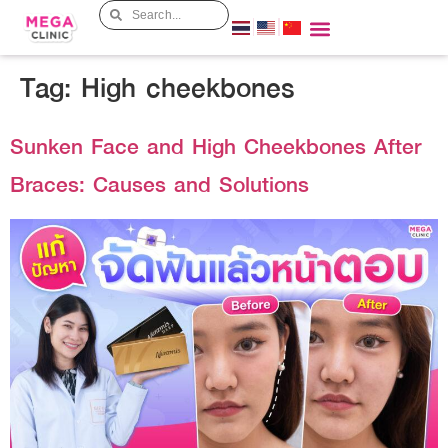
Tag:
High cheekbones
Sunken Face and High Cheekbones After
Braces: Causes and Solutions