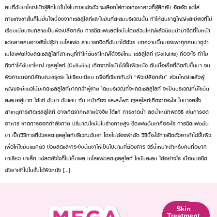
คนที่ต้นขาใหญ่มักรู้สึกไม่มั่นใจในการแต่งตัว จะเลือกใส่กางเกงขายาวก็รู้สึกคับ อึดอัด แต่ใส่
กางเกงขาสั้นก็ไม่มั่นใจเนื่องจากเซลลูไลท์และไขมันที่สะสมบริเวณนั้น ทำให้ต้นขาดูใหญ่และมีผิวที่ไม่
เรียบเนียนจนกลายเป็นผิวเปลือกส้ม การฉีดแฟตลดไขมันโดยส่วนใหญ่แล้วนิยมนำมาฉีดที่ใบหน้า
แต่หลายคนอาจยังไม่รู้ว่า เมโสแฟต สามารถฉีดที่ต้นขาได้ด้วย บทความนี้หมอจะพาทุกคนมาดูว่า
เมโสแฟตช่วยลดเซลลูไลท์สาเหตุที่ทำให้ต้นขาใหญ่ได้จริงไหม เซลลูไลท์ (Cellulite) คืออะไร ทำไม
ถึงทำให้ต้นขาใหญ่ เซลลูไลท์ (Cellulite) เกิดจากไขมันใต้ชั้นผิวหนัง ดันเนื้อเยื่อที่ติดกันขึ้นมา จน
ผิวภายนอกมีลักษณะขรุขระ ไม่เรียบเนียน หรือที่เรียกกันว่า “ผิวเปลือกส้ม” ส่วนใหญ่แแล้วผู้
หญิงจะมีแนวโน้มเกิดเซลลูไลท์มากกว่าผู้ชาย โดยบริเวณที่จะเกิดเซลลูไลท์ จะเป็นบริเวณที่มีไขมัน
สะสมอยู่มาก ได้แก่ ต้นขา ต้นแขน ก้น หน้าท้อง และสะโพก เซลลูไลท์เกิดจากอะไร ในบางครั้ง
สาเหตุการเกิดเซลลูไลท์ อาจเกิดจากหลายปัจจัย ได้แก่ การขาดน้ำ ลดน้ำหนักผิดวิธี เช่นการอด
อาหาร ขาดการออกกำลังกาย ปริมาณไขมันในร่างกายสูง ฉีดแฟตต้นขาคืออะไร การฉีดแฟตต้น
ขา เป็นวิธีการที่ช่วยลดเซลลูไลท์บริเวณต้นขา โดยไม่ต้องผ่าตัด วิธีนี้จะใช้การฉีดตัวยาเข้าใต้ชั้นผิว
เพื่อให้ไขมันแตกตัว ช่วยลดและกระชับต้นขาให้เป็นไปตามที่ต้องการ วิธีนี้เหมาะสำหรับคนที่อยาก
ขาเรียว ขาเล็ก แต่ลดยังไงก็ไม่เห็นผล เมโสแฟตลดเซลลูไลท์ ไขมันสะสม ได้อย่างไร เมื่อหมอฉีด
ตัวยาเข้าไปในชั้นใต้ผิวหนัง […]
Skin
Facial
Skin
Lifting
Contouring
Treatment