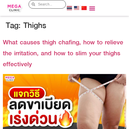
Tag:
Thighs
What causes thigh chafing, how to relieve
the irritation, and how to slim your thighs
effectively