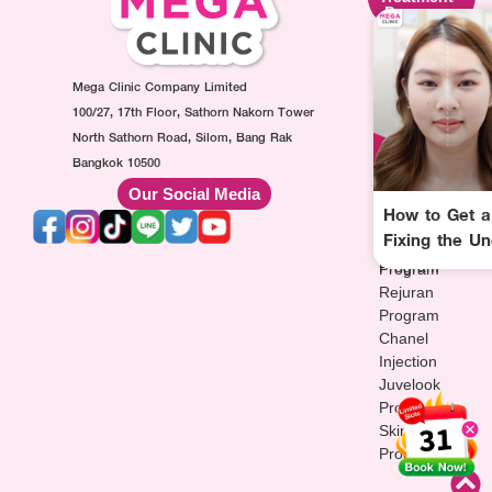
Program
Program
Program
Ultraformer
Botox
Made
Program
Injection
Collagen
Oligio
Mega Clinic Company Limited
Program
Injection
Program
Filler
Program
100/27, 17th Floor, Sathorn Nakorn Tower
Thermage
Injection
AuraWhite
North Sathorn Road, Silom, Bang Rak
Program
Program
Injection
Bangkok 10500
Sculptra
MesoFat
Program
Our Social Media
Program
Injection
Vitamin-
How to Get a
HArmonyCa
Program
drip
Fixing the U
Injection
Injection
Program
Program
Rejuran
Program
Chanel
Injection
Juvelook
Program
Skinvive
Program