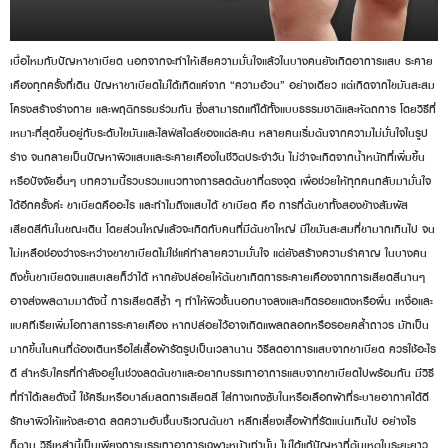
เบื่อไหมกับปัญหาขาเบียด นอกจากจะทำให้เสียความมั่นใจแล้วในบางคนยังเกิดอาการแสบ ระคาย
เคืองทุกครั้งที่เดิน ปัญหาขาเบียดไม่ได้เกิดแค่จาก “ความอ้วน” อย่างเดียว แต่เกิดจากไขมันสะสม
โครงสร้างร่างกาย และพฤติกรรมร่วมกัน ซึ่งสามารถแก้ได้ทั้งแบบธรรมชาติและหัตถการ โดยวิธีที่
เหมาะที่สุดขึ้นอยู่กับระดับไขมันและไลฟ์สไตล์ของแต่ละคน หลายคนเริ่มต้นจากความไม่มั่นใจในรูป
ร่าง จนกลายเป็นปัญหาผิวแสบและระคายเคืองในชีวิตประจำวัน ไม่ว่าจะเกิดจากน้ำหนักที่เพิ่มขึ้น
หรือปัจจัยอื่นๆ บทความนี้รวบรวมแนวทางการลดต้นขาที่ตรงจุด เพื่อช่วยให้ทุกคนกลับมามั่นใจ
ได้อีกครั้งค่ะ ขาเบียดคืออะไร และทำไมถึงแสบได้ ขาเบียด คือ การที่ต้นขาทั้งสองข้างสัมผัส
เสียดสีกันในขณะเดิน โดยส่วนใหญ่แล้วจะเกิดกับคนที่มีต้นขาใหญ่ มีไขมันสะสมที่ขามากเกินไป จน
ไม่เหลือช่องว่างระหว่างขาขาเบียดไม่ใช่แค่ทำลายความมั่นใจ แต่ยังสร้างความรำคาญ ในบางคน
ถึงขั้นขาเบียดจนแสบเลยก็ว่าได้ หากยังปล่อยให้ต้นขาเกิดการระคายเคืองจากการเสียดสีนานๆ
อาจส่งผลตามมาดังนี้ การเสียดสีซ้ำ ๆ ทำให้ผิวชั้นนอกบางลงและเกิดรอยแดงหรือผื่น เหงื่อและ
แบคทีเรียเพิ่มโอกาสการระคายเคือง หากปล่อยไว้อาจเกิดแผลถลอกหรือรอยคล้ำถาวร มักเป็น
มากขึ้นในคนที่ต้องเดินหรือใส่เสื้อผ้ารัดรูปเป็นเวลานาน วิธีลดอาการแสบจากขาเบียด ควรใช้อะไร
ดี สำหรับใครที่กำลังอยู่ในช่วงลดต้นขาและอยากบรรเทาอาการแสบจากขาเบียดไปพร้อมกัน มีวิธี
ที่ทำได้เลยดังนี้ ใช้ครีมหรือบาล์มลดการเสียดสี ใส่กางเกงซับในหรือเลือกผ้าที่ระบายอากาศได้ดี
รักษาผิวให้แห้งสะอาด ลดความอับชื้นบริเวณต้นขา หลีกเลี่ยงเสื้อผ้าที่รัดแน่นเกินไป อย่างไร
ก็ตาม วิธีเหล่านี้เป็นเพียงการบรรเทาอาการเฉพาะหน้าเท่านั้น ไม่ได้แก้ปัญหาที่ต้นเหตุในระยะยาว