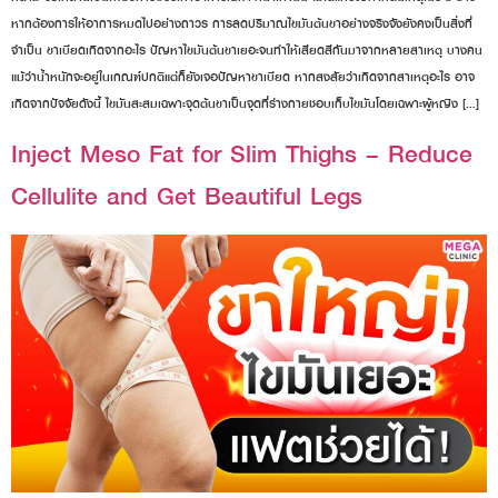
หากต้องการให้อาการหมดไปอย่างถาวร การลดปริมาณไขมันต้นขาอย่างจริงจังยังคงเป็นสิ่งที่
จำเป็น ขาเบียดเกิดจากอะไร ปัญหาไขมันต้นขาเยอะจนทำให้เสียดสีกันมาจากหลายสาเหตุ บางคน
แม้ว่าน้ำหนักจะอยู่ในเกณฑ์ปกติแต่ก็ยังเจอปัญหาขาเบียด หากสงสัยว่าเกิดจากสาเหตุอะไร อาจ
เกิดจากปัจจัยดังนี้ ไขมันสะสมเฉพาะจุดต้นขาเป็นจุดที่ร่างกายชอบเก็บไขมันโดยเฉพาะผู้หญิง […]
Inject Meso Fat for Slim Thighs – Reduce
Cellulite and Get Beautiful Legs