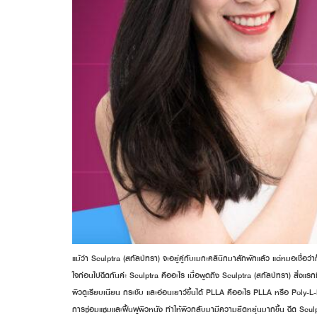
แม้ว่า Sculptra (สกัลป์ทรา) จะอยู่คู่กับเมกะคลินิกมาสักพักแล้ว แต่หมอเชื่
ใจก่อนไปฉีดกันค่ะ Sculptra คืออะไร เมื่อพูดถึง Sculptra (สกัลป์ทรา) สิ่ง
ผิวดูเรียบเนียน กระชับ และอ่อนเยาว์ขึ้นได้ PLLA คืออะไร PLLA หรือ Poly-
การซ่อมแซมและฟื้นฟูผิวหนัง ทำให้ผิวกลับมามีความยืดหยุ่นมากขึ้น ฉีด Scu