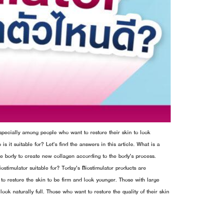
specially among people who want to restore their skin to look
t suitable for? Let's find the answers in this article. What is a
the body to create new collagen according to the body's process.
Biostimulator suitable for? Today's Biostimulator products are
to restore the skin to be firm and look younger. Those with large
look naturally full. Those who want to restore the quality of their skin