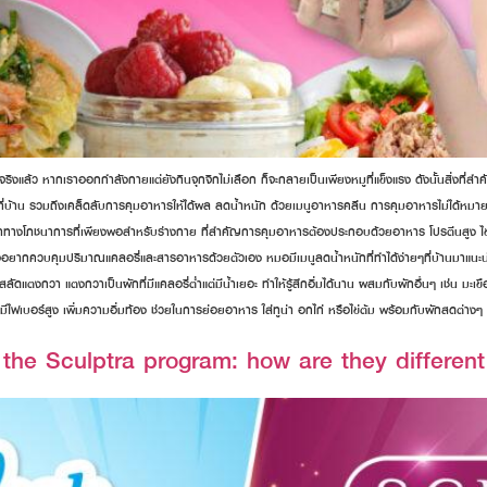
ิงแล้ว หากเราออกกำลังกายแต่ยังกินจุกจิกไม่เลือก ก็จะกลายเป็นเพียงหมูที่แข็งแรง ดังนั้นสิ่งที่ส
ที่บ้าน รวมถึงเคล็ดลับการคุมอาหารให้ได้ผล ลดน้ำหนัก ด้วยเมนูอาหารคลีน การคุมอาหารไม่ได้หมา
คุณค่าทางโภชนาการที่เพียงพอสำหรับร่างกาย ที่สำคัญการคุมอาหารต้องประกอบด้วยอาหาร โปรตีนสูง ไ
ยากควบคุมปริมาณแคลอรี่และสารอาหารด้วยตัวเอง หมอมีเมนูลดน้ำหนักที่ทำได้ง่ายๆที่บ้านมาแนะนำค่
ี สลัดแตงกวา แตงกวาเป็นผักที่มีแคลอรี่ต่ำแต่มีน้ำเยอะ ทำให้รู้สึกอิ่มได้นาน ผสมกับผักอื่นๆ เช่น ม
ีตที่มีไฟเบอร์สูง เพิ่มความอิ่มท้อง ช่วยในการย่อยอาหาร ใส่ทูน่า อกไก่ หรือไข่ต้ม พร้อมกับผักสดต่
he Sculptra program: how are they different