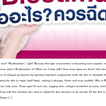
e word "Biostimulator", right? Because this type of procedure is becoming more popular, e
now what a Biostimulator is? What can it help with? How many types are there? And who is i
tion of collagen production by injecting important components under the skin to stimulate 
sing the skin to repair itself faster, making it stronger, firmer and more youthful. Who is 
 can help solve. Those aged 25 and over, sagging skin, collagen production process, want 
hose with fine wrinkles who want to adjust the skin structure to be smooth, fill the skin to 
ollagen […]