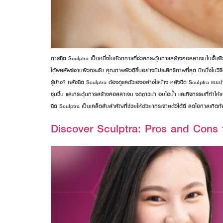
การฉีด Sculptra เป็นหนึ่งในหัตถการที่ช่วยกระตุ้นการสร้างคอลลาเจนในชั้นผิวต
ได้ผลลัพธ์งานผิวกระชับ คุณภาพผิวดีขึ้นอย่างมีประสิทธิภาพที่สุด มีหนึ่งใน
รู้บ้าง? หลังฉีด Sculptra ต้องดูแลตัวเองอย่างไรบ้าง หลังฉีด Sculptra แนะน
ชุ่มชื้น และกระตุ้นการสร้างคอลลาเจน งดซาวน่า อบไอน้ำ และกิจกรรมที่ทำใ
ฉีด Sculptra เป็นเคล็ดลับสำคัญที่ช่วยให้ตัวยากระจายตัวได้ดี ลดโอกาสเกิดก
Discover Sculptra: Pros and Cons