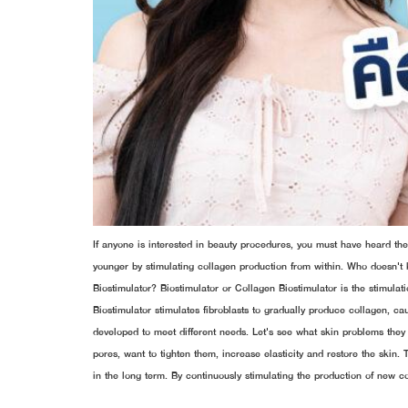
If anyone is interested in beauty procedures, you must have heard th
younger by stimulating collagen production from within. Who doesn't k
Biostimulator? Biostimulator or Collagen Biostimulator is the stimula
Biostimulator stimulates fibroblasts to gradually produce collagen, cau
developed to meet different needs. Let's see what skin problems they
pores, want to tighten them, increase elasticity and restore the skin. T
in the long term. By continuously stimulating the production of new c