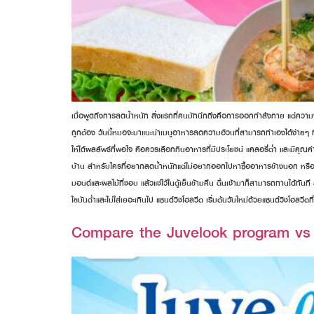
เมื่อพูดถึงการลดน้ำหนัก สิ่งแรกที่คนมักนึกถึงคือการออกกำลังกาย แต่ความจร
ถูกต้อง วันนี้หมอจะมาแนะนำเมนูอาหารลดความอ้วนที่สามารถทำเองได้ง่ายๆ 
ให้ได้ผลลัพธ์ที่พอใจ คือควรเลือกกินอาหารที่มีประโยชน์ แคลอรี่ต่ำ และมี
บ้าน สำหรับใครที่อยากลดน้ำหนักแต่ไม่อยากออกไปหาซื้ออาหารข้างนอก หรืออ
มอนด์และผลไม้ที่ชอบ แล้วแช่ไว้ในตู้เย็นข้ามคืน ตื่นเช้ามาก็สามารถทานได้ทันท
ไขมันต่ำและไม่ใส่เยอะเกินไป แซนด์วิชโฮลวีต เริ่มต้นวันใหม่ด้วยแซนด์วิชโฮลว
Compare the Juvelook program vs t