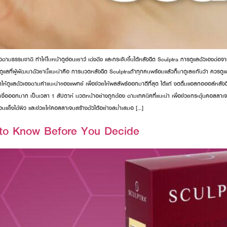
ามธรรมชาติ ทำให้ใบหน้าดูอ่อนเยาว์ เต่งตึง และกระชับขึ้นได้หลังฉีด Sculptra การดูแลตัวเองต่อจากนั
วิธีดูแลที่ผู้พัฒนาตัวยานี้แนะนำคือ การนวดหลังฉีด Sculptraถ้าทุกคนพร้อมแล้วก็มาดูเลยกันว่า ควร
ำให้ดูแลตัวเองตามคำแนะนำของแพทย์ เพื่อช่วยให้ผลลัพธ์ออกมาดีที่สุด ได้แก่ งดดื่มแอลกอฮอล์หลังฉีด
ห้เหงื่อออกมาก เป็นเวลา 1 สัปดาห์ นวดหน้าอย่างถูกต้อง ตามเทคนิคที่แนะนำ เพื่อช่วยกระตุ้นคอ
้อนแข็งใต้ผิว และช่วยให้คอลลาเจนสร้างตัวได้อย่างสม่ำเสมอ […]
 to Know Before You Decide