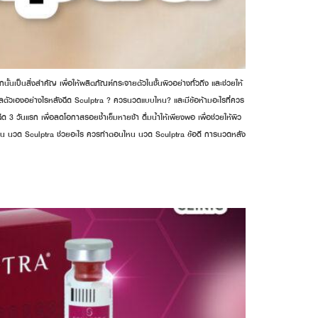
้นเป็นสิ่งสำคัญ เพื่อให้ผลิตภัณฑ์กระจายตัวในชั้นผิวอย่างทั่วถึง และช่วยให้
ดูแลตัวเองอย่างไรหลังฉีด Sculptra ? ควรนวดแบบไหน? และมีข้อห้ามอะไรที่ควร
 3 วันแรก เพื่อลดโอกาสรอยช้ำเข็มหายช้า ดื่มน้ำให้เพียงพอ เพื่อช่วยให้ผิว
ลลาเจน นวด Sculptra ช่วยอะไร ควรทำตอนไหน นวด Sculptra ข้อดี การนวดหลัง