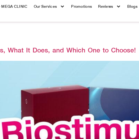
e MEGA CLINIC
Our Services
Promotions
Reviews
Blogs
 Is, What It Does, and Which One to Choose!