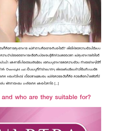
ำคัญก็คือการคุมอาหาร แต่คำถามคือเราจะกินอะไรดี? เพื่อให้ลดความอ้วนได้แบบ
ยความว่าต้องอดอาหารหรือกินน้อยจนรู้สึกหิวตลอดเวลา แต่คุมอาหารยังไงดี
ขมันต่ำ และคาร์โบไฮเดรตเชิงซ้อน แจกเมนูอาหารลดความอ้วน ทำเองง่ายๆได้ที่
ะ Overnight oat เป็นเมนูที่ทำง่ายมากๆ เพียงแค่เตรียมข้าวโอ๊ตกับนมอัล
ะเขือเทศ หอมหัวใหญ่ เนื้อปลาแซลมอน แต่ข้อควรระวังก็คือ ควรเลือกน้ำสลัดที่มี
างๆ เช่น ผักกาดหอม มะเขือเทศ และอะโวคาโด […]
 and who are they suitable for?