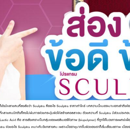
อว่าก็ยังมีหลายคนที่สงสัยว่า Sculptra คืออะไร Sculptra ราคาเท่าไหร่ บทความนี้หมอจะมาบอกเล่าถึงข้
แรกที่หลายคนนึกถึงก็คงไม่พ้นการช่วยกระตุ้นผิวให้สร้างคอลลาเจน ด้วยความที่ Sculptra มีส่วนประกอ
L-Lactic Acid คือ สารสังเคราะห์ในกลุ่มของพอลิเมอร์ชีวภาพ (biopolymer) ที่ถูกใช้ในวงการแพทย์
lptra ช่วยอะไร Sculptra เหมาะกับวัยกลางคน เพราะเมื่ออายุมากขึ้นผิวของเราก็เริ่มเสื่อมสภาพ เ