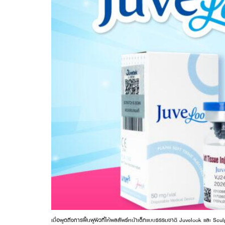
เมื่อพูดถึงการฟื้นฟูผิวที่ให้ผลลัพธ์หน้าเด็กแบบธรรมชาติ Juvelook และ Scul