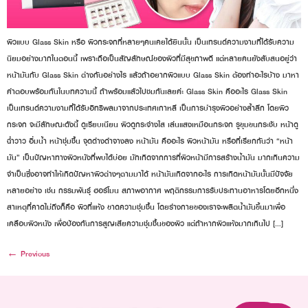
ผิวแบบ Glass Skin หรือ ผิวกระจกที่หลายๆคนเคยได้ยินนั้น เป็นเทรนด์ความงามที่ได้รับความ
นิยมอย่างมากในตอนนี้ เพราะถือเป็นสัญลักษณ์ของผิวที่มีสุขภาพดี แต่หลายคนยังสับสนอยู่ว่า
หน้ามันกับ Glass Skin ต่างกันอย่างไร แล้วถ้าอยากผิวแบบ Glass Skin ต้องทำอะไรบ้าง มาหา
คำตอบพร้อมกันในบทความนี้ ถ้าพร้อมแล้วไปชมกันเลยค่ะ Glass Skin คืออะไร Glass Skin
เป็นเทรนด์ความงามที่ได้รับอิทธิพลมาจากประเทศเกาหลี เป็นการบำรุงผิวอย่างล้ำลึก โดยผิว
กระจก จะมีลักษณะดังนี้ ดูเรียบเนียน ผิวดูกระจ่างใส เล่นแสงเหมือนกระจก รูขุมขนกระชับ หน้าดู
ฉ่ำวาว อิ่มน้ำ หน้าชุ่มชื้น จุดด่างดำจางลง หน้ามัน คืออะไร ผิวหน้ามัน หรือที่เรียกกันว่า “หน้า
มัน” เป็นปัญหาทางผิวหนังที่พบได้บ่อย มักเกิดจากการที่ผิวหน้ามีการสร้างน้ำมัน มากเกินความ
จำเป็นซึ่งอาจทำให้เกิดปัญหาผิวต่างๆตามมาได้ หน้ามันเกิดจากอะไร การเกิดหน้ามันนั้นมีปัจจัย
หลายอย่าง เช่น กรรมพันธุ์ ฮอร์โมน สภาพอากาศ พฤติกรรมการรับประทานอาหารโดยอีกหนึ่ง
สาเหตุที่คาดไม่ถึงก็คือ ผิวที่แห้ง ขาดความชุ่มชื้น โดยร่างกายของเราจะผลิตน้ำมันขึ้นมาเพื่อ
เคลือบผิวหนัง เพื่อป้องกันการสูญเสียความชุ่มชื้นของผิว แต่ถ้าหากผิวแห้งมากเกินไป […]
←
Previous