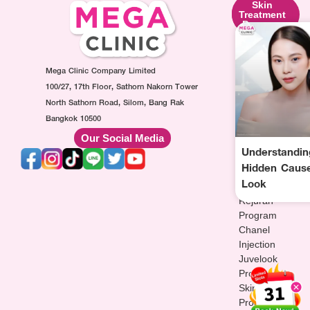
Skin
Facial
Skin
Lifting
Contouring
Treatment
Program
Program
Program
Ultraformer
Botox
Made
Program
Injection
Collagen
Oligio
Mega Clinic Company Limited
Program
Injection
Program
Filler
Program
100/27, 17th Floor, Sathorn Nakorn Tower
Thermage
Injection
AuraWhite
North Sathorn Road, Silom, Bang Rak
Program
Program
Injection
Bangkok 10500
Sculptra
MesoFat
Program
Our Social Media
Program
Injection
Vitamin-
Understandi
HArmonyCa
Program
drip
Hidden Cause
Injection
Injection
Look
Program
Program
Rejuran
Program
Chanel
Injection
Juvelook
Program
Skinvive
Program