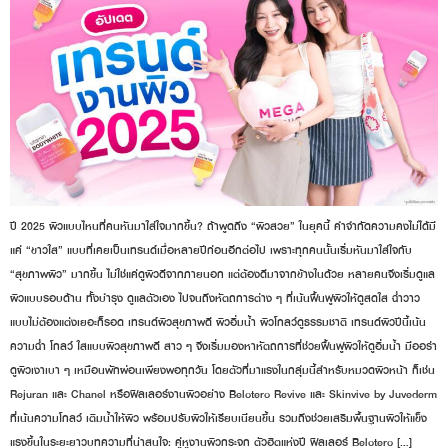
ปี 2025 ผิวแบบไหนที่คนหันมาใส่ใจมากขึ้น? ถ้าพูดถึง “ผิวสวย” ในยุคนี้ คำจำกัดความคงไม่ได้มี
แค่ “ขาวใส” แบบที่เคยเป็นเทรนด์เมื่อหลายปีก่อนอีกต่อไป เพราะทุกคนนั้นเริ่มหันมาใส่ใจกับ
“สุขภาพผิว” มากขึ้น ไม่ใช่แค่ดูผิวดีจากภายนอก แต่ต้องดีมาจากข้างในด้วย หลายคนจึงเริ่มดูแล
ผิวแบบรอบด้าน ทั้งบำรุง ดูแลตัวเอง ไปจนถึงหัตถการต่าง ๆ ที่เน้นฟื้นฟูผิวให้ดูสดใส ฉ่ำวาว
แบบไม่ต้องแต่งเยอะก็รอด เทรนด์ผิวสุขภาพดี ผิวอิ่มน้ำ ผิวโกลว์ดูธรรมชาติ เทรนด์ผิวปีนี้เน้น
ความฉ่ำ โกลว์ ใสแบบผิวสุขภาพดี สาว ๆ จึงเริ่มมองหาหัตถการที่ช่วยฟื้นฟูผิวให้ดูอิ่มน้ำ มีออร่า
ดูผิวเงาเบา ๆ เหมือนพักผ่อนเพียงพอทุกวัน โดยตัวที่มาแรงในกลุ่มนี้สำหรับหมวดผิวหน้า ก็เช่น
Rejuran และ Chanel หรือฟิลเลอร์งานผิวอย่าง Belotero Revive และ Skinvive by Juvederm
ที่เน้นความโกลว์ เติมน้ำให้ผิว พร้อมปรับผิวให้เรียบเนียนขึ้น รวมถึงช่วยเสริมพื้นฐานผิวให้แข็ง
แรงขึ้นในระยะยาวบทความที่น่าสนใจ: คู่หูงานผิวกระจก ตัวฮิตแห่งปี ฟิลเลอร์ Belotero […]