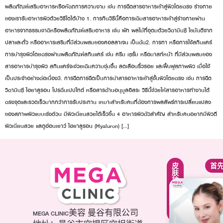
ผลิตภัณฑ์เสริมอาหารหรือหัตถการความงาม เช่น การฉีดสารอาหารเข้าสู่ผิวโดยตรง ร่างกาย
ของเรารับอาหารผิวด้วยวิธีใดได้บ้าง 1. การกินวิธีนี้คือการเติมสารอาหารเข้าสู่ร่างกายผ่าน
อาหารจากธรรมชาติหรือผลิตภัณฑ์เสริมอาหาร เช่น ผัก ผลไม้ที่อุดมด้วยวิตามินซี ไขมันดีจาก
ปลาและถั่ว หรืออาหารเสริมที่มีส่วนผสมของคอลลาเจน เป็นต้น2. การทา หรือการใช้สกินแคร์
การบำรุงผิวโดยตรงผ่านผลิตภัณฑ์สกินแคร์ เช่น ครีม เซรั่ม หรือมาสก์หน้า ที่มีส่วนผสมของ
สารอาหารบำรุงผิว สกินแคร์จะช่วยเติมความชุ่มชื้น ลดเลือนริ้วรอย และฟื้นฟูสภาพผิว เมื่อใช้
เป็นประจำอย่างต่อเนื่อง3. การฉีดการฉีดเป็นการนำสารอาหารเข้าสู่ชั้นผิวโดยตรง เช่น การฉีด
วิตามินซี ไฮยาลูรอน โปรตีนเปปไทด์ หรือสารต้านอนุมูลอิสระ วิธีนี้ช่วยให้สารอาหารทำงานได้
ตรงจุดและรวดเร็วมากกว่าการรับประทาน เหมาะสำหรับคนที่ต้องการผลลัพธ์การเปลี่ยนแปลง
ของสภาพผิวแบบเร่งด่วน มีผิวเนียนสวยได้เร็วขึ้น 4 อาหารผิวตัวสำคัญ สำหรับคนอยากมีผิวดี
ผิวเนียนสวย แลดูอ่อนเยาว์ ไฮยาลูรอน (Hyaluron) […]
紧
面
皮
首
致
部
肤
提
轮
护
升
廓
理
疗
调
疗
程
整
程
项
第
MEGA CLINIC美容 曼谷有限公司
美
目
三
白