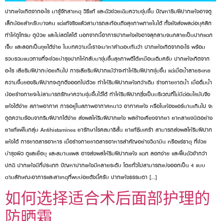
ปากแห้งเกิดจากอะไร มารู้จักสาเหตุ วิธีแก้ และตัวช่วยเติมความชุ่มชื้น ปัญหาริมฝีปากแห้งอาจดู
เล็กน้อยสำหรับบางคน แต่แท้จริงแล้วสามารถสะท้อนถึงสุขภาพภายในได้ ทั้งยังส่งผลต่อบุคลิก
ทำให้ดูโทรม ดูป่วย และไม่สดใสได้ นอกจากนี้อาการปากแห้งยังอาจลุกลามจนกลายเป็นปากแตก
เจ็บ และลอกเป็นขุยได้ง่าย ในบทความนี้เราจะมาหาคำตอบกันว่า ปากแห้งเกิดจากอะไร พร้อม
รวบรวมแนวทางที่จะช่วยบำรุงปากให้กลับมาชุ่มชื้นสุขภาพดีได้เหมือนเดิมครับ ปากแห้งเกิดจาก
อะไร เลียริมฝีปากบ่อยเกินไป การเลียริมฝีปากแม้ว่าจะทำให้ริมฝีปากชุ่มชื้น แต่เมื่อน้ำลายระเหย
ความชื้นของริมฝีปากจะถูกดึงออกไปด้วย ทำให้ริมฝีปากแห้งกว่าเดิม ร่างกายขาดน้ำ เมื่อดื่มน้ำ
น้อยร่างกายจะไม่สามารถรักษาความชุ่มชื้นไว้ได้ ทำให้ริมฝีปากซึ่งเป็นบริเวณที่ไม่มีต่อมไขมันจึง
แห้งได้ง่าย สภาพอากาศ การอยู่ในสภาพอากาศหนาว อากาศแห้ง หรือในห้องแอร์นานเกินไป จะ
ดูดความร้อนจากริมฝีปากได้ง่าย ส่งผลให้ริมฝีปากแห้ง ผลข้างเคียงจากยา ยาหลายชนิดอย่าง
ยาแก้แพ้ในกลุ่ม Antihistamines ยารักษาโรคสมาธิสั้น ยาแก้ซึมเศร้า สามารถส่งผลให้ริมฝีปาก
แห้งได้ การขาดสารอาหาร เมื่อร่างกายขาดสารอาหารสำคัญอย่างวิตามิน หรือแร่ธาตุ ที่ช่วย
บำรุงผิว ดูแลเยื่อบุ และสมานแผล อาจส่งผลให้ริมฝีปากแห้ง แตก ลอกง่าย และฟื้นตัวช้ากว่า
ปกติ ปากแห้งมีกี่ประเภท ปัญหาปากแห้งมีหลายระดับ โดยทั่วไปสามารถแบ่งออกเป็น 4 แบบ
ตามลักษณะอาการและสาเหตุที่พบบ่อยดังนี้ครับ ปากแห้งธรรมดา […]
如何选择适合术后面部护理的
防晒霜