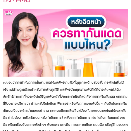
แน่นอนว่าการทำหัตถการนั้นสามารถให้ผลลัพธ์งานผิวที่ดูสุขภาพดี เปล่งปลั่ง กระจ่างใสขึ้นได้
จริง แต่ถ้าไม่ดูแลผิวหน้าหลังทำอย่างถูกวิธี ผลลัพธ์ด้านคุณภาพผิวที่ได้ก็อาจเห็นผลไม่เต็ม
ประสิทธิภาพเท่าที่ควรหนึ่งในวิธีดูแลผิวหน้าที่ง่ายและสำคัญที่สุด คือการทาครีมกันแดด บทความ
นี้จึงจะมาจะอธิบายว่า ทำไมหลังฉีดโบท็อก ฟิลเลอร์ หรือหัตถการงานผิวอื่น ๆ ถึงยังต้องทาครีม
กันแดดเป็นประจำสม่ำเสมออย่าขาด และควรเลือกผลิตภัณฑ์ป้องกันแสงแดดแบบไหนให้เหมาะกับ
ผิว ทำไมต้องทาครีมกันแดด หลังทำหัตถการ? หลังจากทำหัตถการ เช่น โบท็อก ฟิลเลอร์ งาน
ผิว หรือเครื่องยิงยกกระชับต่างๆ ผิวของเราอาจมีอาการระคายเคือง ระบมผิว หรือรู้สึกบอบบาง