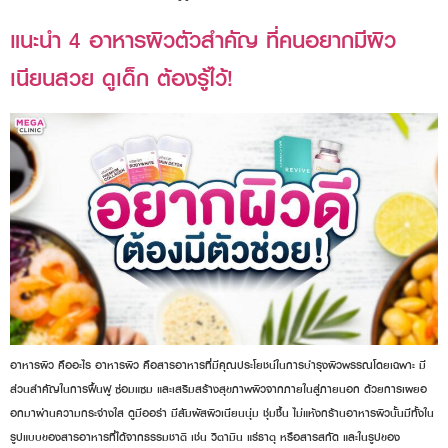
แนะนำ 4 อาหารผิวตัวสำคัญ ที่คนอยากมีผิว
เนียนสวย ดูเด็ก ต้องรู้ไว้!
อาหารผิว คืออะไร อาหารผิว คือสารอาหารที่มีคุณประโยชน์ในการบำรุงผิวพรรณโดยเฉพาะ มี
ส่วนสำคัญในการฟื้นฟู ซ่อมแซม และเสริมสร้างสุขภาพผิวจากภายในสู่ภายนอก ด้วยการเผยอ
อกมาผ่านความกระจ่างใส ดูมีออร่า มีสัมผัสผิวเนียนนุ่ม ชุ่มชื้น ไม่แห้งกร้านอาหารผิวนั้นมีทั้งใน
รูปแบบของสารอาหารที่ได้จากธรรมชาติ เช่น วิตามิน แร่ธาตุ หรือสารสกัด และในรูปของ