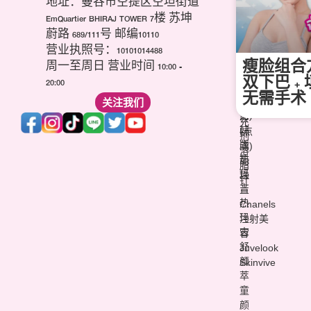
地址：曼谷市空提区空坦街道
肉
代
针
EmQuartier BHIRAJ TOWER 7楼 苏坤
毒
海
祛
蔚路 689/111号 邮编10110
杆
芙
痘
营业执照号：10101014488
菌
音
疤
瘦脸组合
(玻
周一至周日 营业时间 10:00 -
波
针
尿
双下巴 +
20:00
(超
维
酸)
无需手术
声
关注我们
他
填
刀)
命
充
韩
(点
剂
版
滴)
溶
热
丽
脂
玛
珠
针
吉
兰
热
Chanels
玛
注射美
吉
容
舒
Juvelook
颜
Skinvive
萃
童
颜