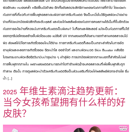
ได้บ้างเล็กน้อย แสงแดดและรังสี UV จะเป็นศัตรูตัวร้ายของผิวหน้าในช่วงนี้ เพราะสามารถเร่งให้
ผิวอักเสบ หมองคล้ำ หรือฟื้นตัวช้าลง อีกทั้งยังลดประสิทธิภาพของหัตถการที่ทำไป โดยเฉพาะ
หัตถการที่เกี่ยวกับการฟื้นฟูคอลลาเจนผิวการทาครีมกันแดด จึงเป็นหนึ่งในวิธีดูแลผิวหน้าอย่าง
ง่ายที่ช่วยปกป้องผิวลึกถึงระดับเซลล์ และช่วยให้ผลลัพธ์ของหัตถการคงสภาพได้เต็มที่ขึ้นอีกด้วย
หัตถการอะไรบ้างที่ควรเน้นทาครีมกันแดดเป็นพิเศษ? โบท็อกและฟิลเลอร์ แม้จะเป็นหัตถการที่ไม่ได้
ออกฤทธิ์ต่อโครงสร้างชั้นผิวโดยตรง แต่รังสี UV จากแสงแดดก็ยังสามารถทำลายคอลลาเจนใต้
ผิว ส่งผลให้มีโอกาสเกิดริ้วรอยใหม่ได้ง่าย การทาครีมกันแดดก็เลยเป็นเกราะสำคัญในการยืด
อายุผิวและชะลอการเกิดริ้วรอย ฉีดหน้าใส ออร่าไวท์ และงานผิวหมวด Skin Booster หลังฉีด
โปรแกรมงานผิวหรือฉีดวิตามินบำรุงต่าง ๆ เข้าสู่ผิว การปกป้องผิวจากภายนอกก็สำคัญไม่แพ้
การฟื้นฟูจากภายใน เพราะแสงแดดสามารถเข้าไปทำร้ายผิวซ้ำจนคอลลาเจนที่เพิ่งฟื้นฟูกลับถูก
ทำลาย ดังนั้น การดูแลผิวหน้าด้วยครีมกันแดดจึงเป็นส่วนเสริมที่ช่วยให้ผลลัพธ์ผิวกระจ่างใส อิ่ม
น้ำ […]
2025 年维生素滴注趋势更新：
当今女孩希望拥有什么样的好
皮肤？