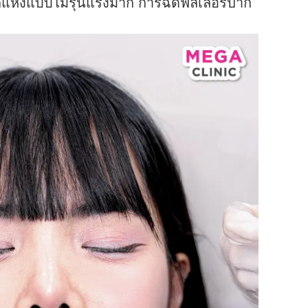
ากแห้งแบบไม่รุนแรงมาก การฉีดฟิลเลอร์ปาก