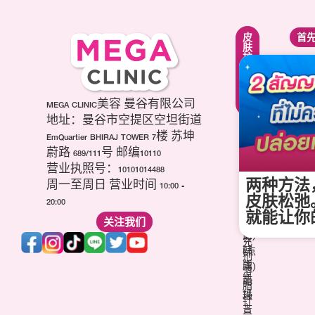
紧
面
皮
首
致
部
肤
提
轮
护
升
廓
理
疗
调
疗
程
整
程
项
第
MEGA CLINIC美容 曼谷有限公司
美
目
三
白
地址：曼谷市空提区空坦街道
肉
代
针
EmQuartier BHIRAJ TOWER 7楼 苏坤
毒
海
祛
蔚路 689/111号 邮编10110
杆
芙
痘
营业执照号：10101014488
菌
音
疤
两种方法
(玻
周一至周日 营业时间 10:00 -
波
针
尿
皮肤松弛
20:00
(超
维
酸)
就能让你
声
关注我们
他
填
刀)
命
充
韩
(点
剂
版
滴)
溶
热
丽
脂
玛
珠
针
吉
兰