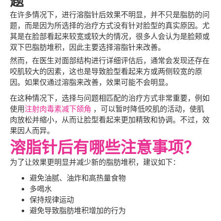
题
在许多情况下，进行溶脂针后效果不明显，并不只是脂肪的问
题，而是因为所选择的治疗方式没有针对脸型的真实原因。尤
其是在脸部看起来较宽或较大的情况，很多人会认为是脸颊或
双下巴脂肪堆积，因此主要选择溶脂针来改善。
然而，在医生对面部结构进行详细评估后，通常会发现还存在
咬肌较大的因素，这也是导致脸型看起来方或两侧较宽的原
因。如果仅通过溶脂来改善，效果可能不会明显。
在这种情况下，选择与问题相匹配的治疗方式非常重要，例如
使用
注射肉毒素减下颌角
，可以暂时降低咬肌的活动，使肌
肉放松并缩小，从而让脸型看起来更加精致和协调。不过，效
果因人而异。
溶脂针后有哪些注意事项？
为了让效果更明显并减少新的脂肪堆积，建议如下：
避免油腻、油炸和高热量食物
多喝水
保持规律运动
避免导致脂肪堆积增加的行为