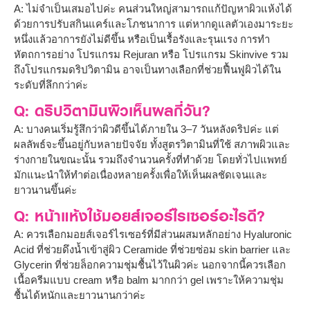
A: ไม่จำเป็นเสมอไปค่ะ คนส่วนใหญ่สามารถแก้ปัญหาผิวแห้งได้
ด้วยการปรับสกินแคร์และโภชนาการ แต่หากดูแลตัวเองมาระยะ
หนึ่งแล้วอาการยังไม่ดีขึ้น หรือเป็นเรื้อรังและรุนแรง การทำ
หัตถการอย่าง โปรแกรม Rejuran หรือ โปรแกรม Skinvive รวม
ถึงโปรแกรมดริปวิตามิน อาจเป็นทางเลือกที่ช่วยฟื้นฟูผิวได้ใน
ระดับที่ลึกกว่าค่ะ
Q: ดริปวิตามินผิวเห็นผลกี่วัน?
A: บางคนเริ่มรู้สึกว่าผิวดีขึ้นได้ภายใน 3–7 วันหลังดริปค่ะ แต่
ผลลัพธ์จะขึ้นอยู่กับหลายปัจจัย ทั้งสูตรวิตามินที่ใช้ สภาพผิวและ
ร่างกายในขณะนั้น รวมถึงจำนวนครั้งที่ทำด้วย โดยทั่วไปแพทย์
มักแนะนำให้ทำต่อเนื่องหลายครั้งเพื่อให้เห็นผลชัดเจนและ
ยาวนานขึ้นค่ะ
Q: หน้าแห้งใช้มอยส์เจอร์ไรเซอร์อะไรดี?
A: ควรเลือกมอยส์เจอร์ไรเซอร์ที่มีส่วนผสมหลักอย่าง Hyaluronic
Acid ที่ช่วยดึงน้ำเข้าสู่ผิว Ceramide ที่ช่วยซ่อม skin barrier และ
Glycerin ที่ช่วยล็อกความชุ่มชื้นไว้ในผิวค่ะ นอกจากนี้ควรเลือก
เนื้อครีมแบบ cream หรือ balm มากกว่า gel เพราะให้ความชุ่ม
ชื้นได้หนักและยาวนานกว่าค่ะ