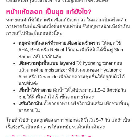
แต่ละคนจะรุนแรงไม่เท่ากัน ขึ้นอยู่กับสภาพผิวเดิมค่ะ
หน้าแห้งลอก เป็นขุย แก้ยังไง?
หลายคนมักใช้วิธีทาครีมเพื่อแก้ปัญหา แต่ในความเป็นจริงแล้ว
การทาครีมเป็นเพียงหนึ่งขั้นตอนเท่านั้น ซึ่งปัญหาหน้าแห้งจำเป็น
การแก้ไปทีละขั้นตอนดังนี้ค่ะ
หยุดพักสกินแคร์ที่ระคายเคืองก่อนชั่วคราว
ให้หยุดใช้
AHA, BHA หรือ Retinol ไว้ก่อน เพื่อให้ผิวได้ฟื้นฟู Skin
Barrier กลับมาก่อนค่ะ
เติมความชุ่มชื้นแบบ layered
ใช้ hydrating toner ก่อน
แล้วตามด้วย moisturizer ที่มีส่วนผสมของ Hyaluronic
Acid หรือ Ceramide เพื่อล็อกความชุ่มชื้นให้อยู่กับผิวได้
นานขึ้นค่ะ
เพิ่มน้ำให้ร่างกาย
ดื่มน้ำให้ได้ประมาณ 1.5–2 ลิตรต่อวัน
ช่วยให้ผิวฟื้นตัวได้เร็วขึ้นจากภายในค่ะ
เสริมวิตามิน
ทั้งจากอาหาร หรือวิตามินเสริม เพื่อช่วยฟื้นฟู
จากภายใน
โดยทั่วไปถ้าดูแลถูกต้อง อาการลอกจะดีขึ้นใน 5–7 วัน แต่ถ้าเป็น
เรื้อรังหรือเป็นหนัก ควรให้แพทย์ประเมินเพิ่มเติมค่ะ