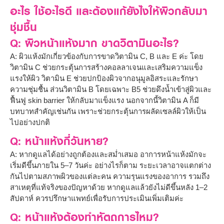
อะไร ใช้อะไรดี และต้องแก้ยังไงให้ผิวกลับมา
ชุ่มชื้น
Q: ผิวหน้าแห้งมาก ขาดวิตามินอะไร?
A: ผิวแห้งมักเกี่ยวข้องกับการขาดวิตามิน C, B และ E ค่ะ โดย
วิตามิน C ช่วยกระตุ้นการสร้างคอลลาเจนและเสริมความแข็ง
แรงให้ผิว วิตามิน E ช่วยปกป้องผิวจากอนุมูลอิสระและรักษา
ความชุ่มชื้น ส่วนวิตามิน B โดยเฉพาะ B5 ช่วยดึงน้ำเข้าสู่ผิวและ
ฟื้นฟู skin barrier ให้กลับมาแข็งแรง นอกจากนี้วิตามิน A ก็มี
บทบาทสำคัญเช่นกัน เพราะช่วยกระตุ้นการผลัดเซลล์ผิวให้เป็น
ไปอย่างปกติ
Q: หน้าแห้งกี่วันหาย?
A: หากดูแลได้อย่างถูกต้องและสม่ำเสมอ อาการหน้าแห้งมักจะ
เริ่มดีขึ้นภายใน 5–7 วันค่ะ อย่างไรก็ตาม ระยะเวลาอาจแตกต่าง
กันไปตามสภาพผิวของแต่ละคน ความรุนแรงของอาการ รวมถึง
สาเหตุที่แท้จริงของปัญหาด้วย หากดูแลแล้วยังไม่ดีขึ้นหลัง 1–2
สัปดาห์ ควรปรึกษาแพทย์เพื่อรับการประเมินเพิ่มเติมค่ะ
Q: หน้าแห้งต้องทำหัตถการไหม?