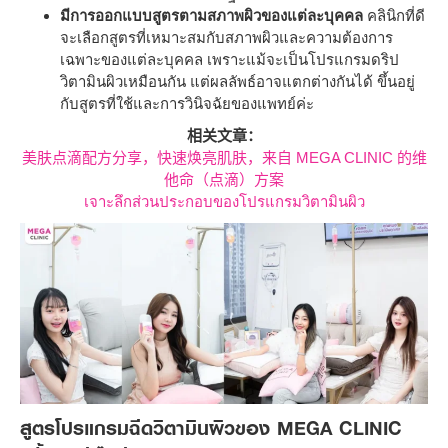
มีการออกแบบสูตรตามสภาพผิวของแต่ละบุคคล
คลินิกที่ดี
จะเลือกสูตรที่เหมาะสมกับสภาพผิวและความต้องการ
เฉพาะของแต่ละบุคคล เพราะแม้จะเป็นโปรแกรมดริป
วิตามินผิวเหมือนกัน แต่ผลลัพธ์อาจแตกต่างกันได้ ขึ้นอยู่
กับสูตรที่ใช้และการวินิจฉัยของแพทย์ค่ะ
相关文章：
美肤点滴配方分享，快速焕亮肌肤，来自 MEGA CLINIC 的维
他命（点滴）方案
เจาะลึกส่วนประกอบของโปรแกรมวิตามินผิว
สูตรโปรแกรมฉีดวิตามินผิวของ MEGA CLINIC