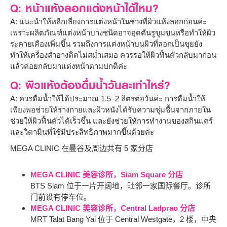
Q: หน้าแห้งลอกแต่งหน้าได้ไหม?
A: แนะนำให้หลีกเลี่ยงการแต่งหน้าในช่วงที่ผิวแห้งลอกก่อนค่ะ
เพราะผลิตภัณฑ์แต่งหน้าบางชนิดอาจอุดตันรูขุมขนหรือทำให้ผิว
ระคายเคืองเพิ่มขึ้น รวมถึงการแต่งหน้าบนผิวที่ลอกเป็นขุยยัง
ทำให้เครื่องสำอางติดไม่สม่ำเสมอ ควรรอให้ผิวฟื้นตัวกลับมาก่อน
แล้วค่อยกลับมาแต่งหน้าตามปกติค่ะ
Q: ผิวแห้งต้องดื่มน้ำวันละเท่าไหร่?
A: ควรดื่มน้ำให้ได้ประมาณ 1.5–2 ลิตรต่อวันค่ะ การดื่มน้ำให้
เพียงพอช่วยให้ร่างกายและผิวหนังได้รับความชุ่มชื้นจากภายใน
ช่วยให้ผิวฟื้นตัวได้เร็วขึ้น และยังช่วยให้การทำงานของสกินแคร์
และวิตามินที่ใช้มีประสิทธิภาพมากขึ้นด้วยค่ะ
MEGA CLINIC 在曼谷及周边共有 5 家分店
MEGA CLINIC 美容诊所，Siam Square 分店
BTS Siam 位于一片开阔地，毗邻一家国际餐厅。诊所
门前设有停车位。
MEGA CLINIC 美容诊所，Central Ladprao 分店
MRT Talat Bang Yai 位于 Central Westgate，2 楼，中央