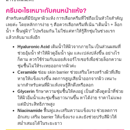
ครีมอะไรเหมาะกับคนหน้าแห้ง?
สำหรับคนที่มีปัญหาผิวแห้ง การเลือกครีมที่ใช่ถือเป็นหัวใจสำคัญ
เลยค่ะ โดยหลักการง่าย ๆ คือควรเลือกครีมที่เน้น “เติมน้ำ + ล็อก
น้ำ + ฟื้นฟูผิว” ไปพร้อมกัน ไม่ใช่แค่ทาให้รู้สึกชุ่มในช่วงแรก
แล้วกลับมาแห้งอีก
Hyaluronic Acid
เติมน้ำให้ผิวจากภายใน เป็นส่วนผสมที่
ช่วยอุ้มน้ำ ทำให้ผิวดูอิ่มน้ำ นุ่ม และเปล่งปลั่งขึ้น อย่างไร
ก็ตาม ควรใช้ร่วมกับมอยส์เจอร์ไรเซอร์เพื่อช่วยล็อกความ
ชุ่มชื้นไม่ให้ระเหยออกจากผิวค่ะ
Ceramide
ซ่อม skin barrier ช่วยเสริมโครงสร้างผิวที่เสีย
หายให้แข็งแรงขึ้น ลดการสูญเสียน้ำออกจากผิว เหมาะ
มากสำหรับคนที่ผิวแห้งจนรู้สึกตึงหรือลอก
Glycerin
รักษาความชุ่มชื้นให้คงอยู่ เป็นตัวดึงดูดน้ำที่ช่วย
ให้ผิวอิ่มน้ำและชุ่มชื้นยาวนานขึ้น หาได้ง่าย ราคาไม่แพง
แต่มีประสิทธิภาพสูง
Niacinamide
ฟื้นฟูและเสริมความแข็งแรง ช่วยลดการ
อักเสบ เสริม barrier ให้แข็งแรง และยังช่วยปรับสีผิวให้
สม่ำเสมอได้ในระยะยาว