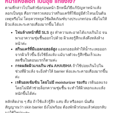
หน้าแห้งลอก เป็นขุย แก้ยังไง?
ตามที่กล่าวไปในหัวข้อก่อนหน้า อีกหนึ่งวิธีแก้ปัญหาหน้าแห้ง
ลอกเป็นขุย คือการตรวจสอบว่าสกินแคร์ที่ใช้อยู่มีตัวไหนเป็นต้น
เหตุหรือไม่ โดยควรหยุดใช้ผลิตภัณฑ์บางประเภทก่อน เพื่อไม่ให้
ผิวแห้งและระคายเคืองมากขึ้น ได้แก่
โฟมล้างหน้าที่มี SLS
สูง ทำความสะอาดได้แรงเกินไป จน
พาเอาความชุ่มชื้นออกไปด้วย ผิวเลยรู้สึกแห้งตึงหลังล้าง
หน้าค่ะ
สกินแคร์ที่มีแอลกอฮอล์สูง
แอลกอฮอล์ทำให้น้ำระเหยออก
จากผิวเร็วขึ้น ยิ่งใช้ยิ่งแห้ง แม้บางตัวจะรู้สึกซึมเร็วและ
สดชื่นในตอนแรกก็ตามค่ะ
กรดผลัดผิวแรงเกิน เช่น AHA/BHA
ถ้าใช้บ่อยเกินไปใน
ช่วงที่ผิวแห้ง จะยิ่งทำให้ barrier พังและระคายเคืองมากขึ้น
ค่ะ
เรตินอลเข้มข้น โดยไม่มี moisturizer รองรับ
เรตินอลแรง
โดยไม่มีตัวช่วยล็อกความชุ่มชื้น จะทำให้ผิวลอกและแห้ง
หนักขึ้นได้ค่ะ
หลักคิดง่าย ๆ คือ ถ้าใช้แล้วรู้สึก แสบ ตึง หรือลอก นั่นคือ
สัญญาณว่า skin barrier ยังไม่พร้อม ต้องพักผิวก่อนแล้วค่อยกลับ
มาใช้ใหม่นะคะ