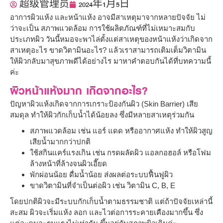
超级管理员
2024年1月5日
อาการผิวแห้ง และหน้าแห้ง อาจมีสาเหตุมาจากหลายปัจจัย ไม่
ว่าจะเป็น สภาพแวดล้อม การใช้ผลิตภัณฑ์ที่ไม่เหมาะสมกับ
ประเภทผิว วันนี้หมอจะพาไล่ตั้งแต่สาเหตุของหน้าแห้งว่าเกิดจาก
สาเหตุอะไร ขาดวิตามินอะไร? แล้วเราสามารถเติมเต็มวิตามิน
ให้ผิวกลับมาสุขภาพดีได้อย่างไร มาหาคำตอบกันได้ที่บทความนี้
ค่ะ
ผิวหน้าแห้งมาก เกิดจากอะไร?
ปัญหาผิวแห้งเกิดจากการเกราะป้องกันผิว (Skin Barrier) เสีย
สมดุล ทำให้ผิวกักเก็บน้ำได้น้อยลง ซึ่งมีหลายสาเหตุร่วมกัน
สภาพแวดล้อม เช่น แอร์ แดด หรืออากาศแห้ง ทำให้ผิวสูญ
เสียน้ำมากกว่าปกติ
ใช้สกินแคร์แรงเกิน เช่น กรดผลัดผิว แอลกอฮอล์ หรือโฟม
ล้างหน้าที่ล้างจนผิวเอี๊ยด
พักผ่อนน้อย ดื่มน้ำน้อย ส่งผลต่อระบบฟื้นฟูผิว
ขาดวิตามินที่จำเป็นต่อผิว เช่น วิตามิน C, B, E
โดยปกติผิวจะมีระบบกักเก็บน้ำตามธรรมชาติ แต่ถ้าปัจจัยเหล่านี้
สะสม ผิวจะเริ่มแห้ง ลอก และไวต่อการระคายเคืองมากขึ้น ซึ่ง