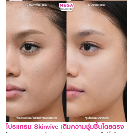
โปรแกรม Skinvive เติมความชุ่มชื้นโดยตรง