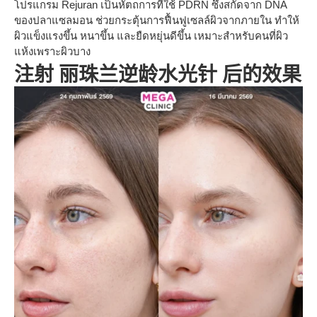
โปรแกรม Rejuran เป็นหัตถการที่ใช้ PDRN ซึ่งสกัดจาก DNA
ของปลาแซลมอน ช่วยกระตุ้นการฟื้นฟูเซลล์ผิวจากภายใน ทำให้
ผิวแข็งแรงขึ้น หนาขึ้น และยืดหยุ่นดีขึ้น เหมาะสำหรับคนที่ผิว
แห้งเพราะผิวบาง
注射 丽珠兰逆龄水光针 后的效果