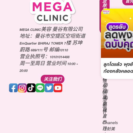
紧
面
皮
首
致
部
肤
提
轮
护
升
廓
理
疗
调
疗
程
整
程
项
第
MEGA CLINIC美容 曼谷有限公司
美
目
三
白
地址：曼谷市空提区空坦街道
肉
代
针
EmQuartier BHIRAJ TOWER 7楼 苏坤
毒
海
祛
蔚路 689/111号 邮编10110
杆
芙
痘
营业执照号：10101014488
菌
音
疤
ลูกโตแล้ว พุงย
(玻
周一至周日 营业时间 10:00 -
波
针
尿
ท้องหลังคลอด
20:00
(超
维
酸)
声
关注我们
他
填
刀)
命
充
韩
(点
剂
版
滴)
溶
热
丽
脂
玛
珠
针
吉
兰
热
Chanels
玛
注射美