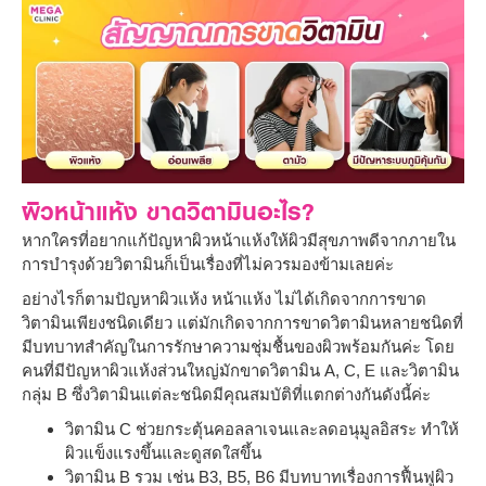
ผิวหน้าแห้ง ขาดวิตามินอะไร?
หากใครที่อยากแก้ปัญหาผิวหน้าแห้งให้ผิวมีสุขภาพดีจากภายใน
การบำรุงด้วยวิตามินก็เป็นเรื่องที่ไม่ควรมองข้ามเลยค่ะ
อย่างไรก็ตามปัญหาผิวแห้ง หน้าแห้ง ไม่ได้เกิดจากการขาด
วิตามินเพียงชนิดเดียว แต่มักเกิดจากการขาดวิตามินหลายชนิดที่
มีบทบาทสำคัญในการรักษาความชุ่มชื้นของผิวพร้อมกันค่ะ โดย
คนที่มีปัญหาผิวแห้งส่วนใหญ่มักขาดวิตามิน A, C, E และวิตามิน
กลุ่ม B ซึ่งวิตามินแต่ละชนิดมีคุณสมบัติที่แตกต่างกันดังนี้ค่ะ
วิตามิน C ช่วยกระตุ้นคอลลาเจนและลดอนุมูลอิสระ ทำให้
ผิวแข็งแรงขึ้นและดูสดใสขึ้น
วิตามิน B รวม เช่น B3, B5, B6 มีบทบาทเรื่องการฟื้นฟูผิว