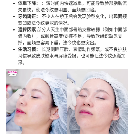
体重下降：
：短时间内快速减重，可能导致脸部脂肪流
失更快，使法令纹更明显、面颊更凹陷。
牙齿矫正：
不少人在矫正后会发现脸型变化，出现面颊
变凹或法令纹更深的情况。
遗传因素
部分人天生中面部骨骼支撑较弱（例如中面部
偏内收），或颧骨高度/支撑不足，导致软组织缺乏支
撑，面颊更容易下垂，法令纹也更突出。
生活习惯：
长期侧睡压脸、表情动作频繁，或不良护肤
习惯导致皮肤缺水与屏障受损，也可能让法令纹逐渐加
深。