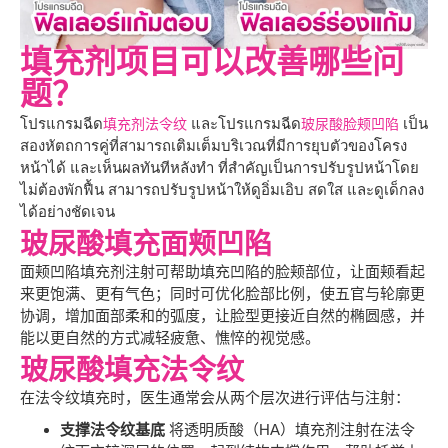
填充剂项目可以改善哪些问
题？
โปรแกรมฉีด
และโปรแกรมฉีด
เป็น
填充剂法令纹
玻尿酸脸颊凹陷
สองหัตถการคู่ที่สามารถเติมเต็มบริเวณที่มีการยุบตัวของโครง
หน้าได้ และเห็นผลทันทีหลังทำ ที่สำคัญเป็นการปรับรูปหน้าโดย
ไม่ต้องพักฟื้น สามารถปรับรูปหน้าให้ดูอิ่มเอิบ สดใส และดูเด็กลง
ได้อย่างชัดเจน
玻尿酸填充面颊凹陷
面颊凹陷填充剂注射可帮助填充凹陷的脸颊部位，让面颊看起
来更饱满、更有气色；同时可优化脸部比例，使五官与轮廓更
协调，增加面部柔和的弧度，让脸型更接近自然的椭圆感，并
能以更自然的方式减轻疲惫、憔悴的视觉感。
玻尿酸填充法令纹
在法令纹填充时，医生通常会从两个层次进行评估与注射：
支撑法令纹基底
将透明质酸（HA）填充剂注射在法令