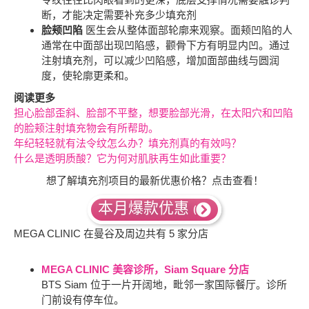
断，才能决定需要补充多少填充剂
脸颊凹陷
医生会从整体面部轮廓来观察。面颊凹陷的人
通常在中面部出现凹陷感，颧骨下方有明显内凹。通过
注射填充剂，可以减少凹陷感，增加面部曲线与圆润
度，使轮廓更柔和。
阅读更多
担心脸部歪斜、脸部不平整，想要脸部光滑，在太阳穴和凹陷
的脸颊注射填充物会有所帮助。
年纪轻轻就有法令纹怎么办？填充剂真的有效吗？
什么是透明质酸？它为何对肌肤再生如此重要？
想了解填充剂项目的最新优惠价格？点击查看！
本月爆款优惠 (
MEGA CLINIC 在曼谷及周边共有 5 家分店
MEGA CLINIC 美容诊所，Siam Square 分店
BTS Siam 位于一片开阔地，毗邻一家国际餐厅。诊所
门前设有停车位。