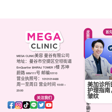
紧
面
皮
首
致
部
肤
提
轮
护
升
廓
理
疗
调
疗
程
整
程
项
第
MEGA CLINIC美容 曼谷有限公司
美
目
三
白
地址：曼谷市空提区空坦街道
肉
代
针
EmQuartier BHIRAJ TOWER 7楼 苏坤
毒
海
祛
蔚路 689/111号 邮编10110
杆
芙
痘
营业执照号：10101014488
菌
音
疤
美加诊所
(玻
周一至周日 营业时间 10:00 -
波
针
尿
护理指南
20:00
(超
维
酸)
皱纹
声
关注我们
他
填
刀)
命
充
韩
(点
剂