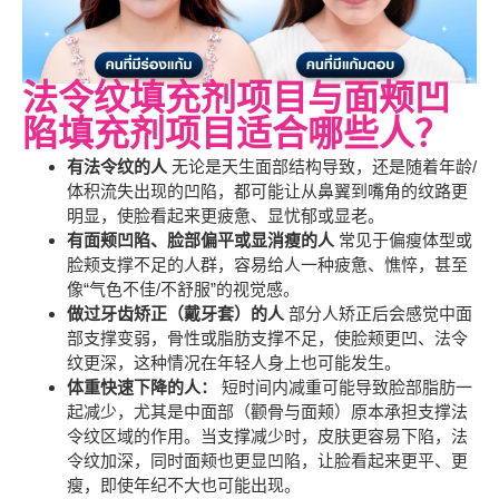
法令纹填充剂项目与面颊凹
陷填充剂项目适合哪些人？
有法令纹的人
无论是天生面部结构导致，还是随着年龄/
体积流失出现的凹陷，都可能让从鼻翼到嘴角的纹路更
明显，使脸看起来更疲惫、显忧郁或显老。
有面颊凹陷、脸部偏平或显消瘦的人
常见于偏瘦体型或
脸颊支撑不足的人群，容易给人一种疲惫、憔悴，甚至
像“气色不佳/不舒服”的视觉感。
做过牙齿矫正（戴牙套）的人
部分人矫正后会感觉中面
部支撑变弱，骨性或脂肪支撑不足，使脸颊更凹、法令
纹更深，这种情况在年轻人身上也可能发生。
体重快速下降的人：
短时间内减重可能导致脸部脂肪一
起减少，尤其是中面部（颧骨与面颊）原本承担支撑法
令纹区域的作用。当支撑减少时，皮肤更容易下陷，法
令纹加深，同时面颊也更显凹陷，让脸看起来更平、更
瘦，即使年纪不大也可能出现。