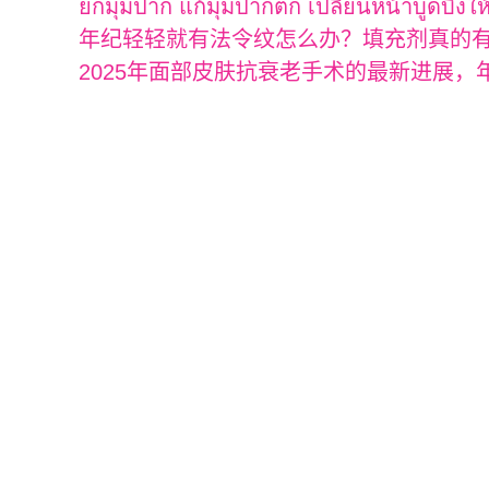
ยกมุมปาก แก้มุมปากตก เปลี่ยนหน้าบูดบึ้งให้
年纪轻轻就有法令纹怎么办？填充剂真的
2025年面部皮肤抗衰老手术的最新进展