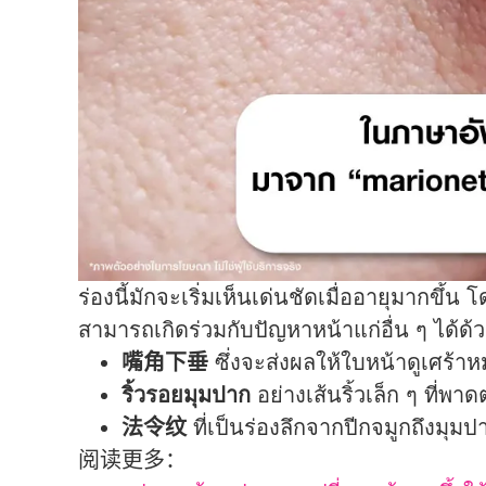
ร่องนี้มักจะเริ่มเห็นเด่นชัดเมื่ออายุมากขึ้น
สามารถเกิดร่วมกับปัญหาหน้าแก่อื่น ๆ ได้ด้ว
嘴角下垂
ซึ่งจะส่งผลให้ใบหน้าดูเศร้า
ริ้วรอยมุมปาก
อย่างเส้นริ้วเล็ก ๆ ที่พ
法令纹
ที่เป็นร่องลึกจากปีกจมูกถึงมุม
阅读更多：