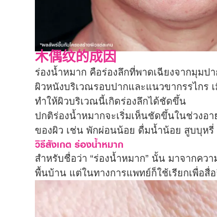
木偶纹的成因
ร่องน้ำหมาก คือร่องลึกที่พาดเฉียงจากมุ
ผิวหนังบริเวณรอบปากและแนวขากรรไกร เมื่ออ
ทำให้ผิวบริเวณนี้เกิดร่องลึกได้ชัดขึ้น
ปกติร่องน้ำหมากจะเริ่มเห็นชัดขึ้นในช่วงอายุ
ของผิว เช่น พักผ่อนน้อย ดื่มน้ำน้อย สูบบุห
วิธีสังเกต ร่องน้ำหมาก
สำหรับชื่อว่า “ร่องน้ำหมาก” นั้น มาจากควา
พื้นบ้าน แต่ในทางการแพทย์ก็ใช้เรียกเพื่อสื