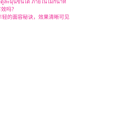
ดูละมุนขึ้นได้ ภายในไม่กี่นาที
有效吗？
，年轻的面容秘诀，效果清晰可见