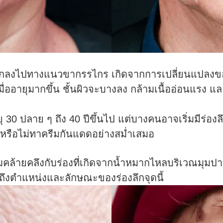
มปากลงไปทางแนวขากรรไกร เกิดจากการเปลี่ยนแปลงขอ
ายุมากขึ้น ชั้นผิวจะบางลง กล้ามเนื้ออ่อนแรง และ
 30 ปลาย ๆ ถึง 40 ปีขึ้นไป แต่บางคนอาจเริ่มมีร่องลึก
รี่ หรือไม่ทาครีมกันแดดอย่างสม่ำเสมอ
มคล้ายคลึงกับร่องที่เกิดจากน้ำหมากไหลบริเวณมุมปาก
่อถึงตำแหน่งและลักษณะของร่องลึกจุดนี้