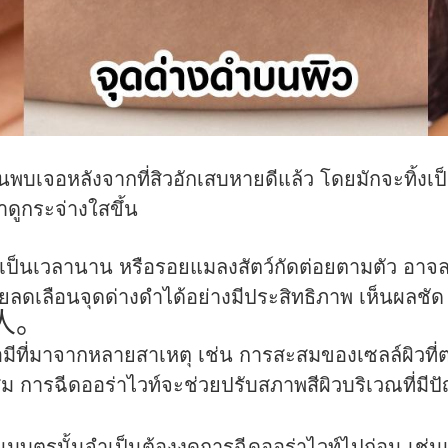
นพบเจอหลังจากที่สิวอักเสบหายดีแล้ว โดยมักจะทิ้งเ
าดูกระจ่างใสขึ้น
 เป็นเวลานาน หรือรอยแมลงสัตว์กัดต่อยตามตัว อ
ลดเลือนจุดด่างดำได้อย่างมีประสิทธิภาพ เห็นผลชัด 
人。
มอมีที่มาจากหลายสาเหตุ เช่น การสะสมของเซลล์ผิวที
 การฉีดออร่าไวท์จะช่วยปรับสภาพสีผิวบริเวณที่มีปั
ให้นมบุตรนั้นจำเป็นต้องงดการฉีดออร่าไวท์ไปก่อน เช่