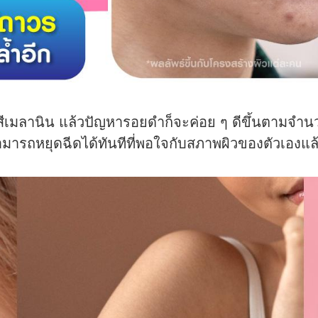
เมลานิน แล้วปัญหารอยดำก็จะค่อย ๆ ดีขึ้นตามจำนวนค
และสามารถหยุดฉีดได้ทันทีที่พอใจกับสภาพผิวของตัวเองแล