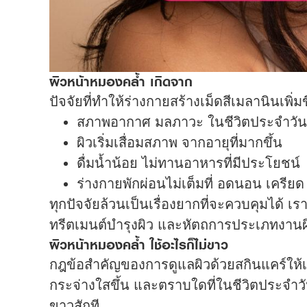
ผิวหน้าหมองคล้ำ เกิดจาก
ปัจจัยที่ทำให้ร่างกายสร้างเม็ดสีเมลานินเพิ่
สภาพอากาศ มลภาวะ ในชีวิตประจำวัน
ผิวเริ่มเสื่อมสภาพ จากอายุที่มากขึ้น
ดื่มน้ำน้อย ไม่ทานอาหารที่มีประโยชน์
ร่างกายพักผ่อนไม่เต็มที่ อดนอน เครียด
ทุกปัจจัยล้วนเป็นเรื่องยากที่จะควบคุมได้ เ
ทรีตเมนต์บำรุงผิว และหัตถการประเภทงานผ
ผิวหน้าหมองคล้ำ ใช้อะไรก็ไม่ขาว
กฎข้อสำคัญของการดูแลผิวด้วยสกินแคร์ให้เห็
กระจ่างใสขึ้น และตราบใดที่ในชีวิตประจำวันเ