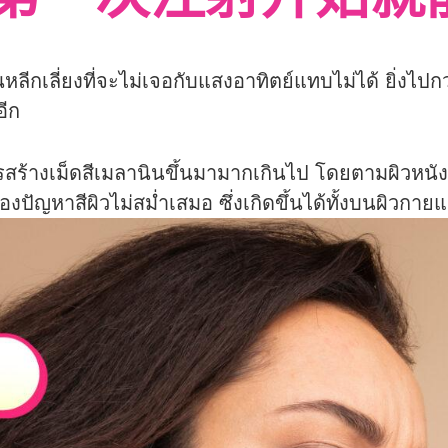
ite，从第一次注射开始
เลี่ยงที่จะไม่เจอกับแสงอาทิตย์แทบไม่ได้ ยิ่งไปกว่
อีก
รสร้างเม็ดสีเมลานินขึ้นมามากเกินไป โดยตามผิวหนังแ
องปัญหาสีผิวไม่สม่ำเสมอ ซึ่งเกิดขึ้นได้ทั้งบนผิวกาย