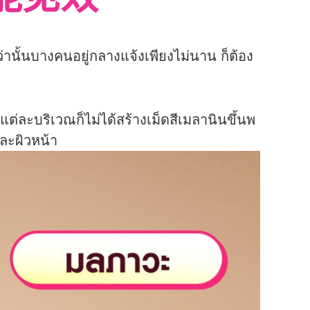
就能见效
านั้นบางคนอยู่กลางแจ้งเพียงไม่นาน ก็ต้อง
ต่ละบริเวณก็ไม่ได้สร้างเม็ดสีเมลานินขึ้นพ
และผิวหน้า