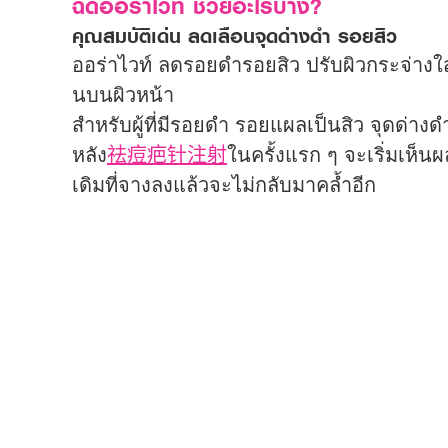
ฉีดออร่าไวท์ ช่วยอะไรบ้าง?
คุณสมบัติเด่น ลดเลือนจุดด่างดำ รอยสิว
ออร่าไวท์ ลดรอยดำรอยสิว ปรับผิวกระจ่างใส
นบนผิวหน้า
สำหรับผู้ที่มีรอยดำ รอยแผลเป็นสิว จุดด่าง
หลัง
祛痘疤针注射
ในครั้งแรก ๆ จะเริ่มเห็
เดิมที่จางลงแล้วจะไม่กลับมาคล้ำอีก