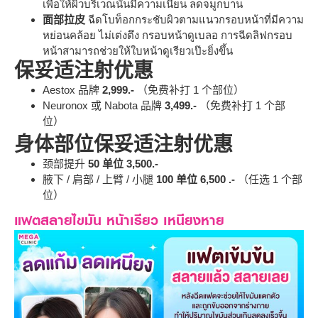
เพื่อให้ผิวบริเวณนั้นมีความเนียน ลดจมูกบาน
面部拉皮
ฉีดโบท็อกกระชับผิวตามแนวกรอบหน้าที่มีความ
หย่อนคล้อย ไม่เต่งตึง กรอบหน้าดูเบลอ การฉีดลิฟกรอบ
หน้าสามารถช่วยให้ใบหน้าดูเรียวเป๊ะยิ่งขึ้น
保妥适注射优惠
Aestox 品牌
2,999.-
（免费补打 1 个部位）
Neuronox 或 Nabota 品牌
3,499.-
（免费补打 1 个部
位）
身体部位保妥适注射优惠
颈部提升
50
单位 3,500.-
腋下 / 肩部 / 上臂 / 小腿
100 单位 6,500 .-
（任选 1 个部
位）
แฟตสลายไขมัน หน้าเรียว เหนียงหาย