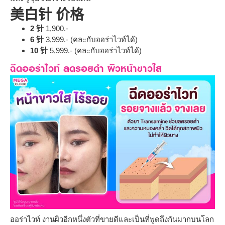
美白针 价格
2 针
1,900.-
6 针
3,999.- (คละกับออร่าไวท์ได้)
10 针
5,999.- (คละกับออร่าไวท์ได้)
ฉีดออร่าไวท์ ลดรอยดำ ผิวหน้าขาวใส
ออร่าไวท์ งานผิวอีกหนึ่งตัวที่ขายดีและเป็นที่พูดถึงกันมากบนโลก