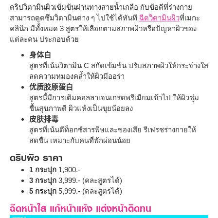
ดริปวิตามินผิวเข้มข้นผ่านทางสายน้ำเกลือ กับข้อดีที่ร่างกาย
สามารถดูดซึมวิตามินต่าง ๆ ไปใช้ได้ทันที
ฉีดวิตามินผิว
ที่เมกะ
คลินิก มีทั้งหมด 3 สูตรให้เลือกตามสภาพผิวหรือปัญหาผิวของ
แต่ละคน ประกอบด้วย
身体白
สูตรที่เน้นวิตามิน C สกัดเข้มข้น ปรับสภาพผิวให้กระจ่างใส
ลดความหมองคล้ำให้ผิวมีออร่า
优质胶原蛋白
สูตรนี้มีการเติมคอลลาเจนเกรดพรีเมียมเข้าไป ให้ผิวชุ่ม
ชื้นสุขภาพดี ผิวแห้งเป็นขุยน้อยลง
皮肤排毒
สูตรที่เน้นดีท็อกซ์สารพิษและของเสีย รีเฟรชร่างกายให้
สดชื่น เหมาะกับคนที่พักผ่อนน้อย
ดริปผิว ราคา
1 กระปุก
1,900.-
3 กระปุก
3,999.- (คละสูตรได้)
5 กระปุก
5,999.- (คละสูตรได้)
ฉีดหน้าใส แก้หน้าแห้ง แต่งหน้าติดทน