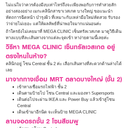
ไม่แน่ใจว่าควรต้องมีงบเท่าไหร่ถึงจะเพียงพอกับการทำสวยสัก
อย่างสองอย่าง เมกะคลินิกสาขาเวสเกต บางใหญ่ ขอแนะนำ
หัตถการฉีดหน้า บำรุงผิว ที่เหมาะกับเหล่ามือใหม่หัดสวย รับรอง
ว่าจ่ายไม่เยอะ แต่ให้ผลลัพธ์ที่น่าพอใจมากแน่นอนค่ะ
ถ้าใครยังไม่เคยมาที่ MEGA CLINIC เซ็นทรัลเวสเกต มาดูวิธีเดิน
ทางแบบทีละเส้นทางจากแต่ละจุดเข้า หาง่ายตามนี้เลยค่ะ
วิธีหา MEGA CLINIC เซ็นทรัลเวสเกต อยู่
ตรงไหนในห้าง?
คลินิกอยู่ โซน Central ชั้น 2 ค่ะ เลือกเส้นทางที่สะดวกด้านล่างได้
เลย
มาจากทางเชื่อม MRT ตลาดบางใหญ่ (ชั้น 2)
เข้าทางเชื่อมรถไฟฟ้า ชั้น 2
เดินตามป้ายไป โซน Central และมองหา Supersports
เดินต่อไปจะผ่าน IKEA และ Power Buy แล้วเข้าสู่โซน
Central
เดินเข้ามาอีกนิด จะเห็นป้าย MEGA CLINIC
ลานจอดรถชั้น 2 โซนสีชมพู