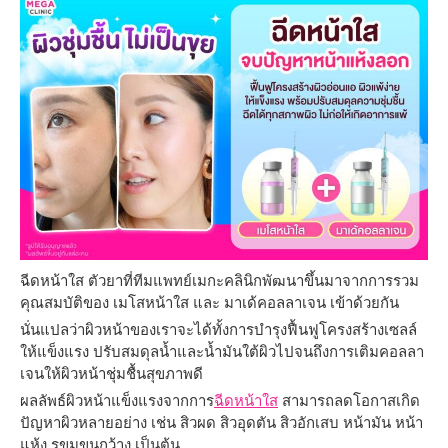
ฉีดหน้าใส ตัวยาที่ทีมแพทย์เมกะคลินิกพัฒนาขึ้นมาจากการรวม
คุณสมบัติของ เมโสหน้าใส และ มาเด้คอลลาเจน เข้าด้วยกัน
นั่นแปลว่าผิวหน้าของเราจะได้ทั้งการบำรุงฟื้นฟูโครงสร้างเซลล์
ให้แข็งแรง ปรับสมดุลน้ำและน้ำมันใต้ผิวไปจนถึงการเติมคอลลา
เจนให้ผิวหน้าชุ่มชื้นสุขภาพดี
ผลลัพธ์ผิวหน้าแข็งแรงจากการ
ฉีดหน้าใส
สามารถลดโอกาสเกิด
ปัญหาผิวหลายอย่าง เช่น สิวผด สิวอุดตัน สิวอักเสบ หน้ามัน หน้า
แห้ง รูขุมขนกว้าง เป็นต้น