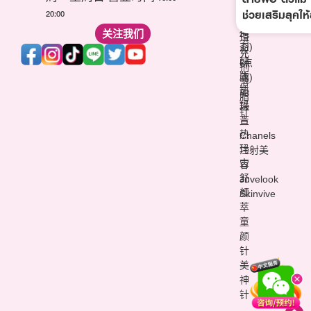
波
针
尿
ช่วยเสริมลุคให้
20:00
(超
维
酸)
声
关注我们
他
填
刀)
命
充
韩
(点
剂
版
滴)
溶
热
丽
脂
玛
珠
针
吉
兰
热
Chanels
玛
注射美
吉
容
舒
Juvelook
颜
Skinvive
萃
童
颜
针
美
神
针