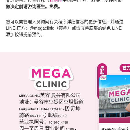
交通便利、位置好找（
看地图
平均3–4个月，取决于多种因素
做决定前请咨询医生。免费。
您可以向管理人员询问有关程序详细信息的更多信息，并通过
LINE 官方：@megaclinic（带@）点击屏幕底部的绿色 LINE
添加按钮提前预约。
紧
面
皮
首
致
部
肤
提
轮
护
升
廓
理
疗
调
疗
程
整
程
项
第
MEGA CLINIC美容 曼谷有限公司
美
目
三
白
地址：曼谷市空提区空坦街道
肉
代
针
EmQuartier BHIRAJ TOWER 7楼 苏坤
毒
海
祛
蔚路 689/111号 邮编10110
杆
芙
痘
营业执照号：10101014488
菌
音
疤
สายฝอ ตัวแม่ อ
(玻
周一至周日 营业时间 10:00 -