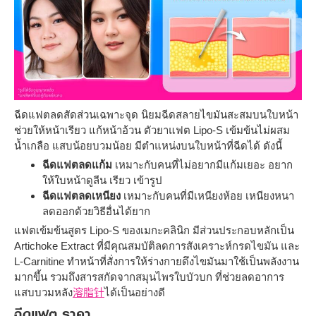
ฉีดแฟตลดสัดส่วนเฉพาะจุด นิยมฉีดสลายไขมันสะสมบนใบหน้า
ช่วยให้หน้าเรียว แก้หน้าอ้วน ตัวยาแฟต Lipo-S เข้มข้นไม่ผสม
น้ำเกลือ แสบน้อยบวมน้อย มีตำแหน่งบนใบหน้าที่ฉีดได้ ดังนี้
ฉีดแฟตลดแก้ม
เหมาะกับคนที่ไม่อยากมีแก้มเยอะ อยาก
ให้ใบหน้าดูลีน เรียว เข้ารูป
ฉีดแฟตลดเหนียง
เหมาะกับคนที่มีเหนียงห้อย เหนียงหนา
ลดออกด้วยวิธีอื่นได้ยาก
แฟตเข้มข้นสูตร Lipo-S ของเมกะคลินิก มีส่วนประกอบหลักเป็น
Artichoke Extract ที่มีคุณสมบัติลดการสังเคราะห์กรดไขมัน และ
L-Carnitine ทำหน้าที่สั่งการให้ร่างกายดึงไขมันมาใช้เป็นพลังงาน
มากขึ้น รวมถึงสารสกัดจากสมุนไพรใบบัวบก ที่ช่วยลดอาการ
แสบบวมหลัง
溶脂针
ได้เป็นอย่างดี
ฉีดแฟต ราคา