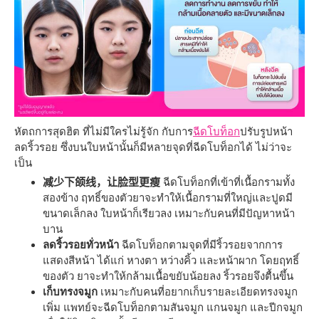
หัตถการสุดฮิต ที่ไม่มีใครไม่รู้จัก กับการ
ฉีดโบท็อก
ปรับรูปหน้า
ลดริ้วรอย ซึ่งบนใบหน้านั้นก็มีหลายจุดที่ฉีดโบท็อกได้ ไม่ว่าจะ
เป็น
减少下颌线，让脸型更瘦
ฉีดโบท็อกที่เข้าที่เนื้อกรามทั้ง
สองข้าง ฤทธิ์ของตัวยาจะทำให้เนื้อกรามที่ใหญ่และปูดมี
ขนาดเล็กลง ใบหน้าก็เรียวลง เหมาะกับคนที่มีปัญหาหน้า
บาน
ลดริ้วรอยทั่วหน้า
ฉีดโบท็อกตามจุดที่มีริ้วรอยจากการ
แสดงสีหน้า ได้แก่ หางตา หว่างคิ้ว และหน้าผาก โดยฤทธิ์
ของตัว ยาจะทำให้กล้ามเนื้อขยับน้อยลง ริ้วรอยจึงตื้นขึ้น
เก็บทรงจมูก
เหมาะกับคนที่อยากเก็บรายละเอียดทรงจมูก
เพิ่ม แพทย์จะฉีดโบท็อกตามสันจมูก แกนจมูก และปีกจมูก