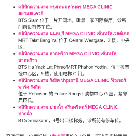
คลินิกความงาม กรุงเทพมหานคร
MEGA CLINIC
สยามสแควร์
BTS Siam 位于一片开阔地，毗邻一家国际餐厅。诊所
门前设有停车位。
คลินิกความงาม นนทบุรี
MEGA CLINIC เซ็นทรัลเวสต์เกต
MRT Talat Bang Yai 位于 Central Westgate，2 楼，中央
区。
คลินิกความงาม ลาดพร้าว
MEGA CLINIC เซ็นทรัล
ลาดพร้าว
BTS Ha Yaek Lat Phrao/MRT Phahon Yothin，位于拉普
饶中心区，9 楼，使用电梯 C 门。
คลินิกความงาม รังสิต ปทุมธานี
MEGA CLINIC ฟิวเจอร์
พาร์ค รังสิต
位于 Robinson 的 Future Rangsit 购物中心 G 层，紧邻
屈臣氏。
คลินิกความงาม ปากน้ำ ศรีนครินทร์
MEGA CLINIC
ปากน้ำ
BTS Srinakarin，4号出口楼梯旁，诊所前有停车位。