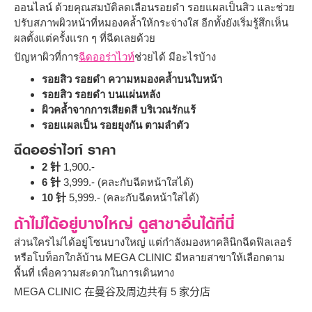
ออนไลน์ ด้วยคุณสมบัติลดเลือนรอยดำ รอยแผลเป็นสิว และช่วย
ปรับสภาพผิวหน้าที่หมองคล้ำให้กระจ่างใส อีกทั้งยังเริ่มรู้สึกเห็น
ผลตั้งแต่ครั้งแรก ๆ ที่ฉีดเลยด้วย
ปัญหาผิวที่การ
ฉีดออร่าไวท์
ช่วยได้ มีอะไรบ้าง
รอยสิว รอยดำ ความหมองคล้ำบนใบหน้า
รอยสิว รอยดำ บนแผ่นหลัง
ผิวคล้ำจากการเสียดสี บริเวณรักแร้
รอยแผลเป็น รอยยุงกัน ตามลำตัว
ฉีดออร่าไวท์ ราคา
2 针
1,900.-
6 针
3,999.- (คละกับฉีดหน้าใสได้)
10 针
5,999.- (คละกับฉีดหน้าใสได้)
ถ้าไม่ได้อยู่บางใหญ่ ดูสาขาอื่นได้ที่นี่
ส่วนใครไม่ได้อยู่โซนบางใหญ่ แต่กำลังมองหาคลินิกฉีดฟิลเลอร์
หรือโบท็อกใกล้บ้าน MEGA CLINIC มีหลายสาขาให้เลือกตาม
พื้นที่ เพื่อความสะดวกในการเดินทาง
MEGA CLINIC 在曼谷及周边共有 5 家分店