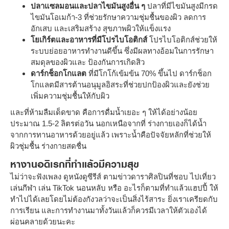
ปลาแซลมอนและปลาไขมันสูงอื่น ๆ
ปลาที่มีไขมันสูงมีกรด
ไขมันโอเมก้า-3 ที่ช่วยรักษาความชุ่มชื้นของผิว ลดการ
อักเสบ และเสริมสร้าง สุขภาพผิวให้แข็งแรง
โยเกิร์ตและอาหารที่มีโปรไบโอติกส์
โปรไบโอติกส์ช่วยให้
ระบบย่อยอาหารทำงานดีขึ้น ซึ่งมีผลทางอ้อมในการรักษา
สมดุลของผิวและ ป้องกันการเกิดสิว
ดาร์กช็อกโกแลต
ที่มีโกโก้เข้มข้น 70% ขึ้นไป ดาร์กช็อก
โกแลตมีสารต้านอนุมูลอิสระที่ช่วยปกป้องผิวและยังช่วย
เพิ่มความชุ่มชื้นให้กับผิว
และที่ห้ามลืมเด็ดขาด คือการดื่มน้ำเยอะ ๆ ให้ได้อย่างน้อย
ประมาณ 1.5-2 ลิตรต่อวัน นอกเหนือจากที่ ร่างกายเองก็ได้น้ำ
จากการทานอาหารด้วยอยู่แล้ว เพราะน้ำคือปัจจัยหลักที่ช่วยให้
ผิวชุ่มชื้น ร่างกายสดชื่น
หางานอดิเรกที่ทำแล้วมีความสุข
ไม่ว่าจะฟังเพลง ดูหนังดูซีรีส์ ตามข่าวดาราศิลปินที่ชอบ ไปเที่ยว
เล่นกีฬา เล่น TikTok นอนหลับ หรือ อะไรก็ตามที่ทำแล้วแฮปปี้ ให้
ทำไปได้เลยโดยไม่ต้องกังวลว่าจะเป็นสิ่งไร้สาระ ยิ่งเราเครียดกับ
การเรียน และการทำงานมาทั้งวันแล้วก็ควรมีเวลาให้ตัวเองได้
ผ่อนคลายด้วยนะคะ