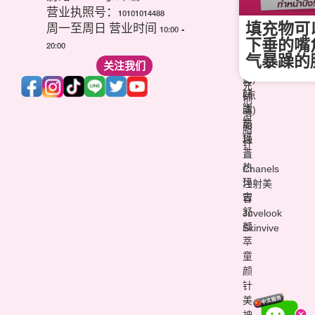
芙
痘
营业执照号：10101014488
菌
音
疤
填充物可
(玻
周一至周日 营业时间 10:00 -
波
针
尿
下垂的嘴
20:00
(超
维
酸)
气暴躁的
声
关注我们
他
填
刀)
命
充
韩
(点
剂
版
滴)
溶
热
丽
脂
玛
珠
针
吉
兰
热
Chanels
玛
注射美
吉
容
舒
Juvelook
颜
Skinvive
萃
童
颜
针
美