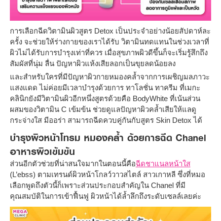
การเลือกฉีดวิตามินผิวสูตร Detox เป็นประจำอย่างน้อยสัปดาห์ละ
ครั้ง จะช่วยให้ร่างกายของเราได้รับ วิตามินทดแทนในช่วงเวลาที่
ผิวไม่ได้รับการบำรุงเท่าที่ควร เมื่อสุขภาพผิวดีขึ้นก็จะเริ่มรู้สึกถึง
สัมผัสที่นุ่ม ลื่น ปัญหาผิวแห้งเสียลอกเป็นขุยลดน้อยลง
และสำหรับใครที่มีปัญหาผิวกายหมองคล้ำจากการเผชิญมลภาวะ
แสงแดด ไม่ค่อยมีเวลาบำรุงด้วยการ ทาโลชั่น ทาครีม ที่เมกะ
คลินิกยังมีวิตามินผิวอีกหนึ่งสูตรด้วยคือ BodyWhite ที่เน้นส่วน
ผสมของวิตามิน C เข้มข้น ช่วยดูแลปัญหาผิวคล้ำเสียให้แลดู
กระจ่างใส มีออร่า สามารถฉีดควบคู่กันกับสูตร Skin Detox ได้
บำรุงผิวหน้าโทรม หมองคล้ำ ด้วยการฉีด Chanel
อาหารผิวเข้มข้น
ส่วนอีกตัวช่วยที่น่าสนใจมากในตอนนี้คือ
ฉีดชาแนลหน้าใส
(L’ebss) ตามเทรนด์ผิวหน้าโกลว์วาวสไตล์ สาวเกาหลี ซึ่งที่หมอ
เลือกพูดถึงตัวนี้ก็เพราะส่วนประกอบสำคัญใน Chanel ที่มี
คุณสมบัติในการเข้าฟื้นฟู ผิวหน้าได้ล้ำลึกถึงระดับเซลล์เลยค่ะ