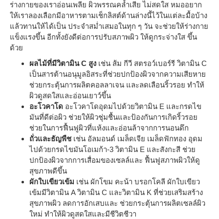
ร่างกายของเราอ่อนเพลีย ผิวพรรณคล้ำเสีย ไม่สดใส หมออยาก
ให้เราลองเลือกมีอาหารตามเช็กลิสต์ด้านล่างนี้ไว้ในแต่ละมื้อบ้าง
แล้วทานให้ได้เป็น ประจำสม่ำเสมอในทุก ๆ วัน จะช่วยให้ร่างกาย
แข็งแรงขึ้น อีกทั้งยังดีต่อการปรับสภาพผิว ให้ดูกระจ่างใส ขึ้น
ด้วย
ผลไม้ที่มีวิตามิน C สูง
เช่น ส้ม กีวี สตรอว์เบอร์รี วิตามิน C
เป็นสารต้านอนุมูลอิสระที่ช่วยปกป้องผิวจากความเสียหาย
ช่วยกระตุ้นการผลิตคอลลาเจน และลดเลือนริ้วรอย ทำให้
ผิวดูสดใสและอ่อนเยาว์ขึ้น
อะโวคาโด
อะโวคาโดอุดมไปด้วยวิตามิน E และกรดไข
มันที่ดีต่อผิว ช่วยให้ผิวชุ่มชื้นและป้องกันการเกิดริ้วรอย
ช่วยในการฟื้นฟูผิวที่แห้งและอ่อนล้าจากการนอนดึก
ถั่วและธัญพืช
เช่น อัลมอนด์ เมล็ดเจีย เมล็ดฟักทอง อุดม
ไปด้วยกรดไขมันโอเมก้า-3 วิตามิน E และสังกะสี ช่วย
ปกป้องผิวจากการเสื่อมของเซลล์และ ฟื้นฟูสภาพผิวให้ดู
สุขภาพดีขึ้น
ผักใบเขียวเข้ม
เช่น ผักโขม คะน้า บรอกโคลี ผักใบเขียว
เข้มมีวิตามิน A วิตามิน C และวิตามิน K ที่ช่วยเสริมสร้าง
สุขภาพผิว ลดการอักเสบและ ช่วยกระตุ้นการผลิตเซลล์ผิว
ใหม่ ทำให้ผิวดูสดใสและมีชีวิตชีวา