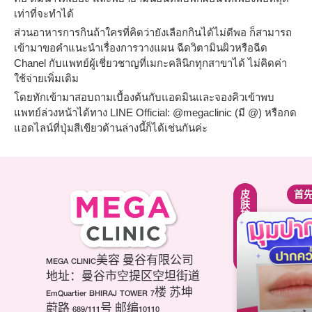
เท่าที่จะทำได้
ส่วนอาหารการกินถ้าใครที่คิดว่ายังเลือกกินได้ไม่ดีพอ ก็สามารถ
เข้ามาขอคำแนะนำเรื่องการวางแผน ฉีดวิตามินผิวหรือฉีด
Chanel กับแพทย์ผู้เชี่ยวชาญที่เมกะคลินิกทุกสาขาได้ ไม่คิดค่า
ใช้จ่ายเพิ่มเติม
โดยทักเข้ามาสอบถามเบื้องต้นกับแอดมินและจองคิวเข้าพบ
แพทย์ล่วงหน้าได้ทาง LINE Official: @megaclinic (มี @) หรือกด
แอดไลน์ที่ปุ่มสีเขียวด้านล่างนี้ก็ได้เช่นกันค่ะ
紧
面
皮
首
致
部
肤
提
轮
护
升
廓
理
疗
调
疗
程
整
程
项
第
MEGA CLINIC美容 曼谷有限公司
美
目
三
白
地址：曼谷市空提区空坦街道
肉
代
针
EmQuartier BHIRAJ TOWER 7楼 苏坤
毒
海
祛
蔚路 689/111号 邮编10110
杆