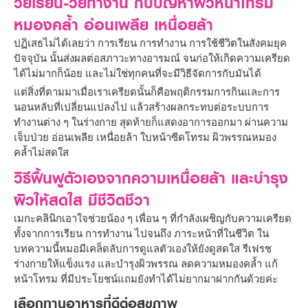
วัยเรียน-วัยทำงาน กับปัญหาผิวหน้าโทรม
หมองคล้ำ อ่อนเพลีย เหนื่อยล้า
ปฏิเสธไม่ได้เลยว่า การเรียน การทำงาน การใช้ชีวิตในสังคมยุค
ปัจจุบัน นั้นส่งผลต่อสภาวะทางอารมณ์ จนก่อให้เกิดความเครียด
ได้ไม่มากก็น้อย และไม่ใช่ทุกคนที่จะมีวิธีจัดการกับมันได้
แต่สิ่งที่ตามมาเมื่อเราเครียดนั้นก็คือพฤติกรรมการกินและการ
นอนหลับที่เปลี่ยนแปลงไป แล้วสร้างผลกระทบต่อระบบการ
ทำงานต่าง ๆ ในร่างกาย สุดท้ายก็แสดงอาการออกมา ผ่านความ
เจ็บป่วย อ่อนเพลีย เหนื่อยล้า ใบหน้าซีดโทรม ผิวพรรณหมอง
คล้ำไม่สดใส
วิธีฟื้นฟูตัวเองจากความเหนื่อยล้า และบำรุง
ผิวให้สดใส มีชีวิตชีวา
เมกะคลินิกเอาใจช่วยน้อง ๆ เพื่อน ๆ ที่กำลังเผชิญกับความเครียด
ทั้งจากการเรียน การทำงาน ไปจนถึง ภาระหน้าที่ในชีวิต ใน
บทความนี้หมอมีเคล็ดลับการดูแลตัวเองให้ยังดูสดใส รีเฟรช
ร่างกายให้แข็งแรง และบำรุงผิวพรรณ ลดความหมองคล้ำ แก้
หน้าโทรม ที่มีประโยชน์แถมยังทำได้ไม่ยากมาฝากกันด้วยค่ะ
เลือกทานอาหารที่ดีต่อสุขภาพ