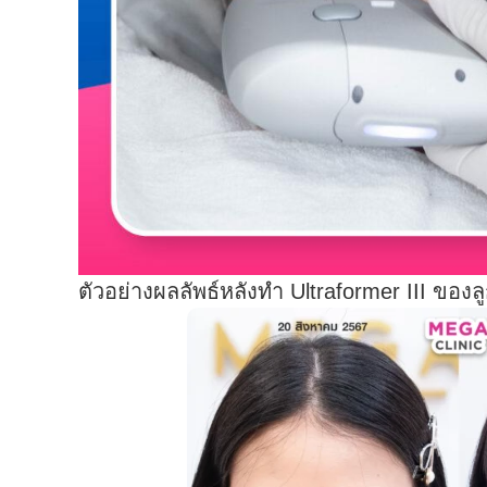
ตัวอย่างผลลัพธ์หลังทำ Ultraformer III ของล