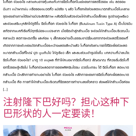
โบท็อก ช่วยอะไร หลายคนอาจคุ้นเคยกับการฉีดโบท็อกในแง่ของการลดริ้วรอย เช่น ลดรอย
ตีนกา หน้าผากย่น หรือรอยขมวดคิ้ว แต่จริง ๆ แล้ว โบท็อกยังช่วยลดขนาดกล้ามเนื้อในหลาย
จุดของร่างกายได้อย่างมีประสิทธิภาพ หลังฉีดไปแล้วจะช่วยให้กล้ามเนื้อเล็กลง รูปร่างดูเพรียว
และช่วยเสริมบุคลิกให้ดูดีขึ้น ฉีดโบท็อก ช่วยอะไร โบท็อก (Botulinum Toxin Type A) เป็นโปรตีน
สกัดจากแบคทีเรียที่มีฤทธิ์ต่อระบบประสาท เมื่อฉีดเข้าสู่กล้ามเนื้อ จะช่วยให้กล้ามเนื้อบริเวณนั้น
คลายตัว ลดการหดเกร็ง และค่อย ๆ เล็กลงอย่างเป็นธรรมชาติซึ่งนอกจากจะช่วยลดริ้วรอยที่
เกิดจากการขยับของมัดกล้ามเนื้อระหว่างแสดงสีหน้าแล้ว โบท็อกยังสามารถใช้ฉีดเพื่อช่วยลด
ขนาดกล้ามเนื้อที่ใหญ่ ปูด นูนเกินไป ให้ดูเรียว เล็ก และสมส่วนเข้ารูปยิ่งขึ้น บทความที่น่าสนใจ:
ฉีดโบท็อก ช่วยอะไร? มาดู 10 เหตุผล ที่ทำให้คนอยากฉีดโบท็อก3 สัญญาณ ที่ควรเริ่มฉีดโบท็
อกริ้วรอยรู้หรือไม่ โบท็อกช่วยลดอาการออฟฟิศซินโดรม ปวดไมเกรน ได้ ฉีดโบท็อก ลดขนาด
กล้ามเนื้อ มีหลักการทำงานอย่างไร โบท็อก ช่วยอะไร หลักการของการฉีดโบท็อกเพื่อลดขนาด
กล้ามเนื้อ คือ การทำให้กล้ามเนื้อบริเวณที่ฉีดลดการทำงานลงชั่วคราว ส่งผลให้กล้ามเนื้อค่อย
[…]
注射隆下巴好吗？担心这种下
巴形状的人一定要读！