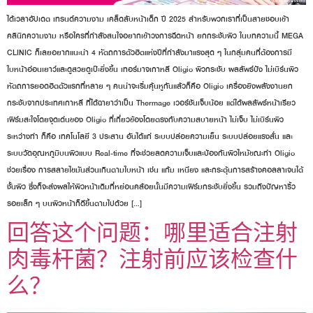
ได้เวลาอัปเดต เทรนด์ความงาม เคล็ดลับหน้าเด็ก ปี 2025 สำหรับพวกเราที่เป็นสายชอบเข้า
คลินิกความงาม หรือใครที่กำลังสนใจอยากเข้าวงการฉีดหน้า ยกกระชับผิว ในบทความนี้ MEGA
CLINIC ก็เลยอยากแนะนำ 4 หัตถการตัวฮิตแห่งปีที่กำลังมาแรงสุด ๆ ในกลุ่มคนที่ต้องการมี
ใบหน้าอ่อนเยาว์และดูสวยดูเป๊ะยิ่งขึ้น เทอร์มาจเกาหลี Oligio ผิวกระชับ ผลลัพธ์ปัง ไม่เบิร์นผิว
หัตถการยอดฮิตตัวแรกที่หลาย ๆ คนน่าจะเริ่มคุ้นหูกันแล้วก็คือ Oligio เครื่องยิงพลังงานยก
กระชับจากประเทศเกาหลี ที่ได้ฉายาว่าเป็น Thermage เวอร์ชันเจ็บน้อย แต่ได้ผลลัพธ์หน้าเรียว
เฟิร์มสะใจโดยจุดเด่นของ Oligio ที่เกี่ยวข้องโดยตรงกับความสบายหน้า ไม่เจ็บ ไม่เบิร์นผิว
ระหว่างทำ ก็คือ เทคโนโลยี 3 ประสาน อันได้แก่ ระบบปล่อยความเย็น ระบบปล่อยแรงสั่น และ
ระบบวัดอุณหภูมิบนผิวแบบ Real-time ที่จะช่วยลดความเจ็บและป้องกันผิวไหม้ขณะทำ Oligio
ช่วยเรื่อง การสลายไขมันส่วนเกินตามใบหน้า เช่น แก้ม เหนียง และกระตุ้นการสร้างคอลลาเจนใต้
ชั้นผิว ซึ่งก็จะส่งผลให้ผิวหน้าเดิมที่หย่อนคล้อยนั้นมีความเฟิร์มกระชับยิ่งขึ้น รวมถึงปัญหาริ้ว
รอยเล็ก ๆ บนผิวหน้าก็ดีขึ้นตามไปด้วย […]
回答这个问题：哪里适合注射
肉毒杆菌？注射前应该检查什
么？