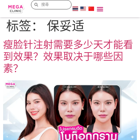
标签：
保妥适
瘦脸针注射需要多少天才能看
到效果？效果取决于哪些因
素？