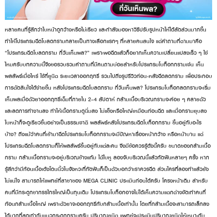
หลายคนที่รู้สึกว่าใบหน้าดูกว้างหรือไม่เรียว และกำลังมองหาวิธีปรับรูปหน้าให้ได้สัดส่วนมากขึ้น
ทำให้โปรแกรมฉีดโบลดกรามกลายเป็นทางเลือกแรกๆ ที่หลายคนสนใจ แต่คำถามที่ตามมาคือ
“โปรแกรมฉีดโบลดกราม กี่วันเห็นผล?” เพราะพอฉีดแล้วก็อยากเห็นความเปลี่ยนแปลงเร็ว ๆ ใช่
ไหมครับบทความนี้จึงขอรวบรวมคำถามที่มีคนถามบ่อยสำหรับโปรแกรมโบท็อกกรามเช่น เห็น
ผลลัพธ์เมื่อไหร่ ใช้กี่ยูนิต ระยะเวลาออกฤทธิ์ รวมไปถึงรูปรีวิวก่อน-หลังฉีดลดกราม เพื่อประกอบ
การตัดสินใจได้ง่ายขึ้น หลังโปรแกรมฉีดโบลดกราม กี่วันเห็นผล? โปรแกรมโบท็อกลดกรามจะเริ่ม
เห็นผลเมื่อตัวยาออกฤทธิ์เต็มที่ภายใน 2–4 สัปดาห์ กล้ามเนื้อบริเวณกรามจะค่อย ๆ คลายตัว
และลดการทำงานลง ทำให้เนื้อกรามดูนิ่มลง ไม่แข็งหรือใหญ่เหมือนก่อนฉีด และเมื่อกรามยุบลง
ใบหน้าก็จะดูเรียวขึ้นอย่างเป็นธรรมชาติ ผลลัพธ์หลังโปรแกรมฉีดโบท็อกกราม ขึ้นอยู่กับอะไร
บ้าง? ถึงแม้ว่าคนที่เข้ามาฉีดโปรแกรมโบท็อกกรามจะมีปัญหาเรื่องหน้ากว้าง หรือหน้าบาน แต่
โปรแกรมฉีดโบลดกรามก็ให้ผลลัพธ์ขึ้นอยู่กับแต่ละคน จึงมีข้อควรรู้ดังนี้ครับ ขนาดของกล้ามเนื้อ
กราม กล้ามเนื้อกรามจะอยู่บริเวณข้างแก้ม ใต้ใบหู ลองจับบริเวณนี้แล้วกัดฟันหลายๆ ครั้ง หาก
รู้สึกว่ามีก้อนเนื้อเด้งโดนนิ้วในจังหวะที่กัดฟันก็เป็นตัวบอกว่าเราควรฉีด ส่วนใครที่ลองทำแล้วยัง
ไม่แน่ใจ สามารถให้แพทย์ที่สาขาของ MEGA CLINIC ประเมินก่อนได้ครับ โครงหน้าเดิม สำหรับ
คนที่มีกระดูกขากรรไกรใหญ่เป็นทุนเดิม โปรแกรมโบท็อกอาจไม่ได้เห็นความแตกต่างชัดเท่าคนที่
ก้อนกล้ามเนื้อใหญ่ เพราะตัวยาจะออกฤทธิ์กับกล้ามเนื้อเท่านั้น โดยที่กล้ามเนื้อจะสามารถเล็กลง
ได้มากที่สุดเท่ากับเเนวกระดูกกรามครับ ปริมาณยูนิต แพทย์จะประเมินปริมาณยูนิตให้เหมาะกับ