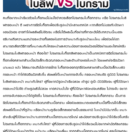
คนที่อยากหน้าเรียวด้วยโบท็อกแต่ไม่แน่ใจว่าควรเลือกโปรแกรมโบท็อกกราม หรือ โปรแกรมโบลิ
ฟกรอบหน้า ดี เพราะการฉีดโบท็อกเพื่อปรับรูปหน้ามีหลายเทคนิค หากเลือกไม่ตรงกับปัญหา
ของตัวเอง อาจทำให้ผลลัพธ์ไม่ชัดเจน หรือไม่ได้ผลเต็มที่อย่างที่คาดหวังได้บทความนี้หมอจะ
อธิบายถึงความแตกต่างระหว่างทั้งสองหัตถการว่าเหมาะกับรูปหน้าแบบไหน เพื่อช่วยให้เรา
สามารถเลือกวิธีการที่เหมาะสมกับโครงหน้าและความต้องการของตัวเองได้อย่างตอบโจทย์ครับ
โปรแกรมโบลิฟกรอบหน้า คืออะไร? โปรแกรมโบท็อกลิฟกรอบหน้าเป็นเทคนิคการฉีดโปรแกรมโบ
ท็อกเพื่อคลายกล้ามเนื้อมัดเล็กบริเวณกรอบหน้าและด้านข้างของใบหน้า โดยแพทย์จะฉีดตัวยา
ตามแนว ขมับ ไล่ลงมาจนถึงใต้ขากรรไกร โบท็อกจะออกฤทธิ์ช่วยคลายกล้ามเนื้อมัดเล็กบนผิว
กรอบหน้า ทำให้ผิวดึงตัวกลับขึ้น ส่งผลให้ใบหน้ายกกระชับขึ้น กรอบหน้าคมชัด ดูมีมิติ โปรแกรม
โบลิฟกรอบหน้า เหมาะกับใคร? ผู้ที่อยากมีรูปหน้าเรียวสวย เข้ารูป ดูเป๊ะ มีมิติชัดเจน ผู้ที่มีปัญหา
กรอบหน้าไม่ชัด ถ่ายรูปแล้วไม่สวย ขาดความมั่นใจ ผู้ที่มีปัญหาผิวหย่อนคล้อย ไม่กระชับ อยาก
ยกกระชับกรอบหน้าให้ดูชัดขึ้น โปรแกรมโบท็อกกราม คืออะไร? โปรแกรมโบท็อกกราม เป็นการ
ฉีดโปรแกรมโบท็อกเข้าไปบริเวณกล้ามเนื้อกราม เพื่อช่วยลดขนาดของกล้ามเนื้อที่ใหญ่ให้เล็กลง
ส่งผลให้ใบหน้าที่ดูป้าน หรือหน้าบานดูเรียวเล็กลงอย่างเป็นธรรมชาติ ใบหน้ามีมิติมากขึ้น เหมาะ
สำหรับผู้ที่มีปัญหาหน้าบานจากกล้ามเนื้อกรามขนาดใหญ่ และต้องการปรับรูปหน้าให้เรียวขึ้นครับ
โปรแกรมโบท็อกกราม เหมาะกับใคร? ผู้ที่ต้องการปรับรูปหน้าให้เรียวแต่ไม่อยากผ่าตัดศัลยกรรม
ผู้ที่มีปัญหาใบหน้ากว้าง หน้าบาน หรือหน้าเหลี่ยม จากกล้ามเนื้อกรามขนาดใหญ่ สรุปโปรแกรม