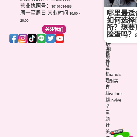
芙
痘
营业执照号：10101014488
菌
音
疤
哪里最适
(玻
周一至周日 营业时间 10:00 -
波
针
尿
如何选择
20:00
(超
维
酸)
所？想要
声
关注我们
他
填
脸蛋吗？
刀)
命
充
韩
(点
剂
版
滴)
溶
热
丽
脂
玛
珠
针
吉
兰
热
Chanels
玛
注射美
吉
容
舒
Juvelook
颜
Skinvive
萃
童
颜
针
美