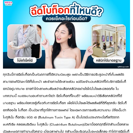
ทุกวันนี้การฉีดโบท็อกเป็นหัตถการที่ได้ความนิยมสูง เพราะเป็นวิธีการปรับรูปหน้าที่เห็นผลชัด
สามารถแก้ปัญหาได้ทั้งใบหน้า และร่างกายได้หลายส่วน แต่ด้วยจำนวนคลินิกที่ให้บริการฉีดโบท็
อกมีอยู่มากมาย อาจทำให้หลายคนลังเลว่าจะเลือกคลินิกอย่างไรให้มั่นใจและปลอดภัย ใน
บทความนี้ หมอจะมาตอบคำถามคาใจว่า ฉีดโบท็อกที่ไหนดี? พร้อมแนะนำวิธีเลือกคลินิกที่ได้
มาตรฐาน พร้อมข้อควรรู้เกี่ยวกับการฉีดโบท็อก เพื่อให้มั่นใจและได้ผลลัพธ์ที่ดีที่สุดครับ ฉีดโบท็
อกคืออะไร โบท็อก เป็นตัวยาที่ถูกใช้ทางการแพทย์ โดยเฉพาะวงการเสริมความงาม มีชื่อเต็มว่า
โบทูลินั่ม ท็อกซิน ชนิด เอ (Botulinum Toxin Type A) เป็นโปรตีนประเภทหนึ่งที่สกัดจาก
แบคทีเรีย คลอสตริเดียม โบทูลินั่ม (Clostridium Botulinum)ตัวยานี้ออกฤทธิ์ให้กล้ามเนื้อคลาย
ตัวและหยุดการทำงานชั่วคราว เมื่อเวลาผ่านไป กล้ามเนื้อบริเวณนั้นจะหดเล็กลง ทำให้การฉีดโบท็