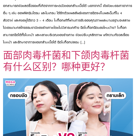
อกสามารถช่วยลดริ้วรอยที่เกิดจากการหดตัวของกล้ามเนื้อได้ นอกจากนี้ ยังช่วยบรรเทาอาการ
อื่น ๆ เช่น ออฟฟิศซินโดรม และไมเกรน ได้อีกด้วยผลลัพธ์ของการฉีดจะเห็นผลเต็มที่ใน 4
สัปดาห์ และคงอยู่ได้ราว 3 – 4 เดือน โบท็อกแท้ที่ผ่านการรับรองคุณภาพและมาตรฐานจะสลาย
ไปเองตามกลไกธรรมชาติของร่างกายโดยไม่มีสารตกค้าง ฉีดโบท็อกฉีดตรงไหนบ้าง? โบท็อก
สามารถฉีดได้ทั้งใบหน้า และหลายบริเวณของร่างกาย ช่วยปรับบุคลิกภาพ แก้ความกังวลเรื่อง
ใบหน้า และรักษาอาการของกล้ามเนื้อได้ ฉีดโบท็อกปลอม […]
面部肉毒杆菌和下颌肉毒杆菌
有什么区别？哪种更好？