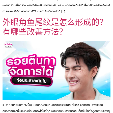
ขนาดกล้ามเนื้อกราม หากใช้น้อยเกินไปอาจไม่เห็นผล แต่หากมากเกินไปก็เสี่ยงเกิดผลข้างเคียงได้
การดูแลหลังฉีด สามารถใช้ชีวิตประจำวันได้ตามปกติ […]
外眼角鱼尾纹是怎么形成的？
有哪些改善方法？
แม้ว่า “รอยตีนกา” จะเป็นเหมือนสัญลักษณ์ของคนอารมณ์ดี ยิ้มเก่ง แต่อย่าลืมว่าผิวรอบ
ดวงตาคือจุดที่บางและเสื่อมสภาพได้ไวที่สุด พอมีรอยตีนกาหลายคนก็อดไม่ได้ที่จะรู้สึกว่าตัวเองดู