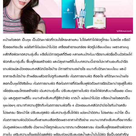
หน้าแห้งลอก เป็นขุย เป็นปัญหาผิวที่กวนใจใครหลายคน ไม่ใช่แค่ทำให้ผิวดูโทรม ไม่สดใส หรือมี
ริ้วรอยก่อนวัย แต่ยังทำให้แต่งหน้าไม่ติด เครื่องสำอางตกร่อง ผิวดูไม่เรียบเนียน เพราะสาเหตุ
หลักคือผิวขาดความชุ่มชื้น หรือไม่มีการดูแลที่ดีพอ หลายคนมักหันมาฉีดงานผิวซึ่งเป็นตัวช่วยให้
ผิวกลับมาชุ่มชื้น ฟื้นฟูโครงสร้างผิว และมีสุขภาพดีขึ้นใบบทความนี้เราจะไปหาคำตอบกันว่าฉีด
งานผิวแต่ละตัวของเมกะคลินิกมีอะไรบ้าง มีการทำงานอย่างไร เหมาะกับปัญหาแบบไหน และมี
ราคาระดับใดบ้าง ถ้าพร้อมแล้วเราไปดูกันเลยครับ หัตถการงานผิว คืออะไร แก้ปัญหาหน้าแห้ง
ลอกเป็นขุยได้จริงไหม หัตถการงานผิว คือหัตถการที่ช่วยฟื้นฟูผิวด้วยการฉีดตัวยาบำรุงสู่ชั้นผิว
เพื่อซ่อมแซมโครงสร้างผิว เติมความชุ่มชื้น ปรับสมดุลภายในผิว ช่วยให้ผิวกลับมาแข็งแรง เนียน
นุ่ม และดูสุขภาพดีขึ้น เหมาะสำหรับคนที่รู้สึกว่าผิว ขาดน้ำ แต่งหน้าไม่ติด หรือหน้าแห้งลอกเป็น
ขุยบ่อยๆ เรามาทำความรู้จักกับหัตถการงานผิวทั้ง 4 ตัวของเมกะคลินิกว่ามีอะไรกันบ้างครับ
โปรแกรม ฉีดหน้าใส ปรับสมดุลผิว เพิ่มความชุ่มชื้นให้ผิว แต่งหน้าติดทน โปรแกรม หน้าใส เป็น
หัตถการงานผิวตัวนิยมที่หลายคนเลือกฉีดเพราะราคาเข้าถึงง่าย เหมาะมากสำหรับคนที่อยากเริ่ม
ต้นดูแลผิวแบบจริงจัง ตัวยาหน้าใสถูกพัฒนามาจากมาเด้คอลลาเจน ช่วยฟื้นฟูโครงสร้างผิวจาก
ภายใน เสริมความแข็งแรงให้เซลล์ผิว พร้อมช่วยปรับสมดุลน้ำและน้ำมันใต้ผิว ซึ่งเป็นจุดสำคัญ