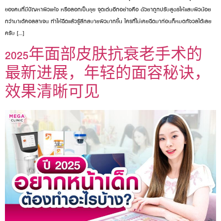
ของคนที่มีปัญหาผิวแห้ง หรือลอกเป็นขุย จุดเด่นอีกอย่างคือ ตัวยาถูกปรับสูตรให้แสบผิวน้อย
กว่ามาเด้คอลลาเจน ทำให้ฉีดแล้วรู้สึกสบายผิวมากขึ้น ใครที่ไม่เคยฉีดมาก่อนก็หมดกังวลได้เลย
ครับ […]
2025年面部皮肤抗衰老手术的
最新进展，年轻的面容秘诀，
效果清晰可见