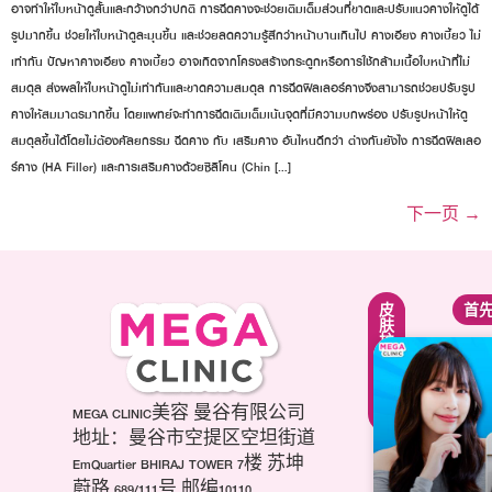
อาจทำให้ใบหน้าดูสั้นและกว้างกว่าปกติ การฉีดคางจะช่วยเติมเต็มส่วนที่ขาดและปรับแนวคางให้ดูได้
รูปมากขึ้น ช่วยให้ใบหน้าดูละมุนขึ้น และช่วยลดความรู้สึกว่าหน้าบานเกินไป คางเอียง คางเบี้ยว ไม่
เท่ากัน ปัญหาคางเอียง คางเบี้ยว อาจเกิดจากโครงสร้างกระดูกหรือการใช้กล้ามเนื้อใบหน้าที่ไม่
สมดุล ส่งผลให้ใบหน้าดูไม่เท่ากันและขาดความสมดุล การฉีดฟิลเลอร์คางจึงสามารถช่วยปรับรูป
คางให้สมมาตรมากขึ้น โดยแพทย์จะทำการฉีดเติมเต็มเน้นจุดที่มีความบกพร่อง ปรับรูปหน้าให้ดู
สมดุลขึ้นได้โดยไม่ต้องศัลยกรรม ฉีดคาง กับ เสริมคาง อันไหนดีกว่า ต่างกันยังไง การฉีดฟิลเลอ
ร์คาง (HA Filler) และการเสริมคางด้วยซิลิโคน (Chin […]
下一页
→
紧
面
皮
首
致
部
肤
提
轮
护
升
廓
理
疗
调
疗
程
整
程
项
第
MEGA CLINIC美容 曼谷有限公司
美
目
三
白
地址：曼谷市空提区空坦街道
肉
代
针
EmQuartier BHIRAJ TOWER 7楼 苏坤
毒
海
祛
蔚路 689/111号 邮编10110
杆