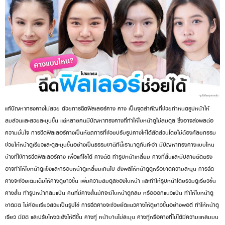
แก้ปัญหาทรงคางไม่สวย ด้วยการฉีดฟิลเลอร์คาง คาง เป็นจุดสำคัญที่ช่วยกำหนดรูปหน้าให้
สมส่วนและสวยละมุนขึ้น แต่หลายคนมีปัญหาทรงคางที่ทำให้ใบหน้าดูไม่สมดุล ซึ่งอาจส่งผลต่อ
ความมั่นใจ การฉีดฟิลเลอร์คางเป็นหัตถการที่ช่วยปรับรูปคางให้ได้สัดส่วนโดยไม่ต้องศัลยกรรม
ช่วยให้หน้าดูเรียวและดูละมุนขึ้นอย่างเป็นธรรมชาติทีนี้เรามาดูกันค่ะว่า มีปัญหาทรงคางแบบไหน
บ้างที่ใช้การฉีดฟิลเลอร์คาง เพื่อแก้ไขได้ คางตัด ทำรูปหน้าเหลี่ยม คางที่สั้นและมีปลายตัดตรง
อาจทำให้ใบหน้าดูแข็งและกรอบหน้าดูเหลี่ยมเกินไป ส่งผลให้หน้าดูดุหรือขาดความละมุน การฉีด
คางจะช่วยเติมเต็มให้คางดูยาวขึ้น เพิ่มความสมดุลของใบหน้า และทำให้รูปหน้าโดยรวมดูเรียวขึ้น
คางสั้น ทำรูปหน้ากลมแป้น คนที่มีคางสั้นมักจะมีใบหน้าดูกลม หรือออกแนวแป้น ทำให้ใบหน้าดู
ขาดมิติ ไม่ค่อยเรียวสวยเป็นรูปไข่ การฉีดคางจะช่วยยืดแนวคางให้ดูยาวขึ้นอย่างพอดี ทำให้หน้าดู
เรียว มีมิติ และปรับโหงวเฮ้งให้ดีขึ้น คางทู่ หน้าบานไม่ละมุน คางทู่หรือคางที่ไม่ได้มีความแหลมมน