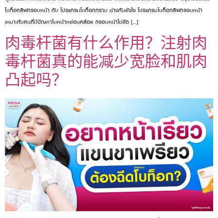
โบท็อกลิฟกรอบหน้า กับ โปรแกรมโบท็อกกราม ต่างกันยังไง โปรแกรมโบท็อกลิฟกรอบหน้า
เหมาะกับคนที่มีปัญหาใบหน้าหย่อนคล้อย กรอบหน้าไม่ชัด […]
肉毒杆菌有什么作用？注射肉
毒杆菌真的能减少宽脸和肌肉
凸起吗？