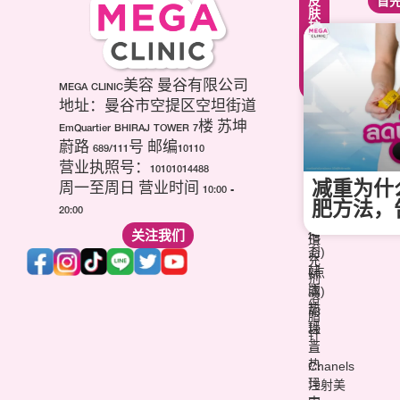
面
皮
首
致
部
肤
提
轮
护
升
廓
理
疗
调
疗
程
整
程
项
第
MEGA CLINIC美容 曼谷有限公司
美
目
三
白
地址：曼谷市空提区空坦街道
肉
代
针
EmQuartier BHIRAJ TOWER 7楼 苏坤
毒
海
祛
蔚路 689/111号 邮编10110
杆
芙
痘
营业执照号：10101014488
菌
音
疤
减重为什
(玻
周一至周日 营业时间 10:00 -
波
针
尿
肥方法，
20:00
(超
维
酸)
声
关注我们
他
填
刀)
命
充
韩
(点
剂
版
滴)
溶
热
丽
脂
玛
珠
针
吉
兰
热
Chanels
玛
注射美