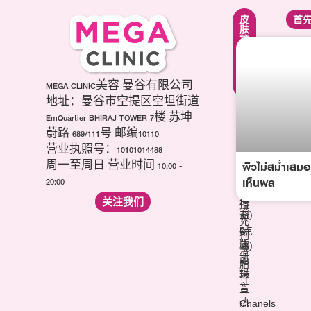
紧
面
皮
首
致
部
肤
提
轮
护
升
廓
理
疗
调
疗
程
整
程
项
第
MEGA CLINIC美容 曼谷有限公司
美
目
三
白
地址：曼谷市空提区空坦街道
肉
代
针
EmQuartier BHIRAJ TOWER 7楼 苏坤
毒
海
祛
蔚路 689/111号 邮编10110
杆
芙
痘
营业执照号：10101014488
菌
音
疤
ผิวไม่สม่ำเสมอ 
(玻
周一至周日 营业时间 10:00 -
波
针
尿
เห็นผล
20:00
(超
维
酸)
声
关注我们
他
填
刀)
命
充
韩
(点
剂
版
滴)
溶
热
丽
脂
玛
珠
针
吉
兰
热
Chanels