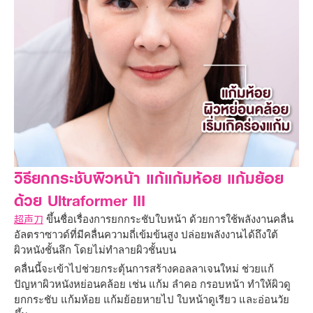
วิธียกกระชับผิวหน้า แก้แก้มห้อย แก้มย้อย
ด้วย Ultraformer III
ขึ้นชื่อเรื่องการยกกระชับใบหน้า ด้วยการใช้พลังงานคลื่น
超声刀
อัลตราซาวด์ที่มีคลื่นความถี่เข้มข้นสูง ปล่อยพลังงานได้ถึงใต้
ผิวหนังชั้นลึก โดยไม่ทำลายผิวชั้นบน
คลื่นนี้จะเข้าไปช่วยกระตุ้นการสร้างคอลลาเจนใหม่ ช่วยแก้
ปัญหาผิวหนังหย่อนคล้อย เช่น แก้ม ลำคอ กรอบหน้า ทำให้ผิวดู
ยกกระชับ แก้มห้อย แก้มย้อยหายไป ใบหน้าดูเรียว และอ่อนวัย