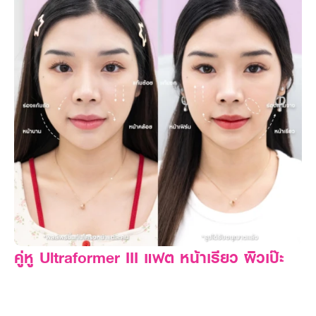
คู่หู Ultraformer III แฟต หน้าเรียว ผิวเป๊ะ