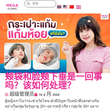
为什么选择MEGA CLINIC
MEGA 医美资讯
看多评价
首先知道，就会更美
联系我们
MEGA 职业
颊袋和脸颊下垂是一回事
吗？该如何处理？
超级管理员
19 8 月 2024
ผู้หญิงเราไม่ว่าจะช่วงวัยไหน มักมีปัญหาใบหน้าที่แตกต่างกัน
อย่างในกลุ่มวัยรุ่นอายุ 20+ อยากหน้าเรียว กลุ่มวัย 30+ อยาก