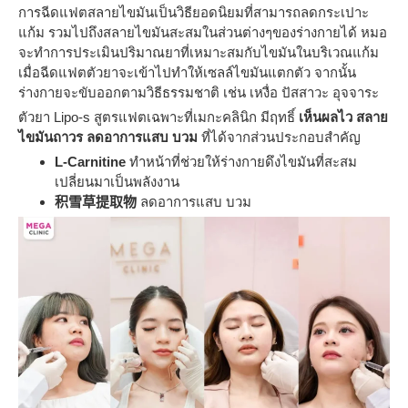
การฉีดแฟตสลายไขมันเป็นวิธียอดนิยมที่สามารถลดกระเปาะ
แก้ม รวมไปถึงสลายไขมันสะสมในส่วนต่างๆของร่างกายได้ หมอ
จะทำการประเมินปริมาณยาที่เหมาะสมกับไขมันในบริเวณแก้ม
เมื่อฉีดแฟตตัวยาจะเข้าไปทำให้เซลล์ไขมันแตกตัว จากนั้น
ร่างกายจะขับออกตามวิธีธรรมชาติ เช่น เหงื่อ ปัสสาวะ อุจจาระ
ตัวยา Lipo-s สูตรแฟตเฉพาะที่เมกะคลินิก มีฤทธิ์
เห็นผลไว สลาย
ไขมันถาวร ลดอาการแสบ บวม
ที่ได้จากส่วนประกอบสำคัญ
L-Carnitine
ทำหน้าที่ช่วยให้ร่างกายดึงไขมันที่สะสม
เปลี่ยนมาเป็นพลังงาน
积雪草提取物
ลดอาการแสบ บวม