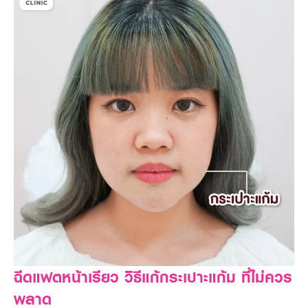
ฉีดแฟตหน้าเรียว วิธีแก้กระเปาะแก้ม ที่ไม่ควร
พลาด