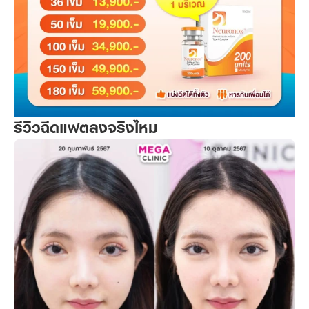
รีวิวฉีดแฟตลงจริงไหม