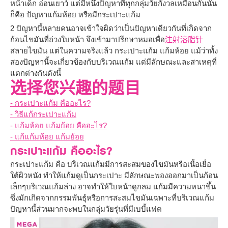
หน้าเด็ก อ่อนเยาว์ แต่มีหนึ่งปัญหาที่ทุกกลุ่มวัยกังวลเหมือนกันนั่น
ก็คือ ปัญหาแก้มห้อย หรือมีกระเปาะแก้ม
2 ปัญหานี้หลายคนอาจเข้าใจผิดว่าเป็นปัญหาเดียวกันที่เกิดจาก
ก้อนไขมันที่ถ่วงใบหน้า จึงเข้ามาปรึกษาหมอเพื่อ
注射溶脂针
สลายไขมัน แต่ในความจริงแล้ว กระเปาะแก้ม แก้มห้อย แม้ว่าทั้ง
สองปัญหานี้จะเกี่ยวข้องกับบริเวณแก้ม แต่มีลักษณะและสาเหตุที่
แตกต่างกันดังนี้
选择您兴趣的题目
- กระเปาะแก้ม คืออะไร?
- วิธีแก้กระเปาะแก้ม
- แก้มห้อย แก้มย้อย คืออะไร?
- แก้แก้มห้อย แก้มย้อย
กระเปาะแก้ม คืออะไร?
กระเปาะแก้ม คือ บริเวณแก้มมีการสะสมของไขมันหรือเนื้อเยื่อ
ใต้ผิวหนัง ทำให้แก้มดูเป็นกระเปาะ มีลักษณะพองออกมาเป็นก้อน
เล็กๆบริเวณแก้มล่าง อาจทำให้ใบหน้าดูกลม แก้มมีความหนาขึ้น
ซึ่งมักเกิดจากกรรมพันธุ์หรือการสะสมไขมันเฉพาะที่บริเวณแก้ม
ปัญหานี้ส่วนมากจะพบในกลุ่มวัยรุ่นที่มีเบบี้แฟต