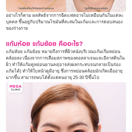
อย่างไรก็ตาม ผลลัพธ์จากการฉีดแฟตอาจไม่เหมือนกันในแต่ละ
บุคคล ขึ้นอยู่กับปริมาณไขมันที่สะสมในแก้มและการตอบสนอง
ของร่างกาย
แก้มห้อย แก้มย้อย คืออะไร?
แก้มห้อย แก้มย้อย หมายถึงการที่ผิวหนังบริเวณแก้มเริ่มหย่อน
คล้อยลง เนื่องจากการเสื่อมสภาพของคอลลาเจนและอีลาสตินใน
ผิว ทำให้แก้มดูหย่อนยานลง(อาจส่งผลกระทบจนกลายเป็นร่อง
แก้มได้) ทำให้ใบหน้าดูมีอายุ ซึ่งการหย่อนคล้อยมักเกิดเมื่ออายุ
มากขึ้น สามารถพบได้ตั้งแต่คนอายุ 25-30 ปีขึ้นไป