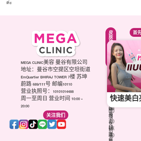
ค่ะ
紧
面
皮
首
致
部
肤
提
轮
护
升
廓
理
疗
调
疗
程
整
程
项
第
MEGA CLINIC美容 曼谷有限公司
美
目
三
白
地址：曼谷市空提区空坦街道
肉
代
针
EmQuartier BHIRAJ TOWER 7楼 苏坤
毒
海
祛
蔚路 689/111号 邮编10110
杆
芙
痘
营业执照号：10101014488
菌
音
疤
快速美白
(玻
周一至周日 营业时间 10:00 -
波
针
尿
20:00
(超
维
酸)
声
关注我们
他
填
刀)
命
充
韩
(点
剂
版
滴)
溶
热