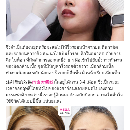
จึงจำเป็นต้องหยุดหรือชะลอไม่ให้ริ้วรอยหน้าผากย่น ตีนกาชัด
และรอยย่นหว่างคิ้ว พัฒนาไปเป็นริ้วรอย ลึกในอนาคต ด้วยการ
ฉีดโบท็อก ที่มีหลักการออกฤทธิ์ง่าย ๆ คือเข้าไปยับยั้งการทำงาน
ของมัดกล้ามเนื้อ จุดที่มีปัญหาริ้วรอยชั่วคราว เมื่อกล้ามเนื้อ
ทำงานน้อยลง ขยับน้อยลง ริ้วรอยก็ตื้นขึ้น ผิวหน้าเรียบเนียนขึ้น
注射后的效果
肉毒素皱纹
นั้นอยู่ได้นาน 3-4 เดือน ซึ่งเป็นระยะ
เวลาออกฤทธิ์โดยทั่วไปของตัวยาก่อนสลายหมดไปเองตาม
ธรรมชาติ ระหว่างนี้เราจะรู้สึกหมดกังวลกับปัญหาความไม่มั่นใจ
ใช้ชีวิตได้แฮปปี้ขึ้น แน่นอนค่ะ