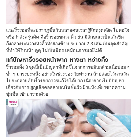
และริ้วรอยที่จะปรากฏขึ้นกับหลายคนเวลารู้สึกหงุดหงิด ไม่พอใจ
หรือกำลังครุ่นคิด คือริ้วรอยขมวดคิ้ว ย่น มีลักษณะเป็นเส้นขีด
กึ่งกลางระหว่างหัวคิ้วทั้งสองข้างประมาณ 2-3 เส้น เป็นจุดสำคัญ
ที่ทำให้ใบหน้า ดูดุ ไม่เป็นมิตร เหมือนอารมณ์ไม่ดี
แก้ปัญหาริ้วรอยหน้าผาก หางตา หว่างคิ้ว
ริ้วรอยทั้ง 3 จุดนี้เป็นปัญหาที่เกิดขึ้นจากการขยับกล้ามเนื้อบ่อย ๆ
ซ้ำ ๆ มาระยะหนึ่ง อย่างในช่วงของ วัยทำงาน ถ้าปล่อยไว้นานวัน
ไปจะกลายเป็นริ้วรอยถาวรแก้ไขได้ยาก เนื่องจากเริ่มมีปัญหา
เกี่ยวกับการ สูญเสียคอลลาเจนในชั้นผิว ผิวแห้งเหี่ยวขาดความ
ชุ่มชื้น เข้ามาร่วมด้วย