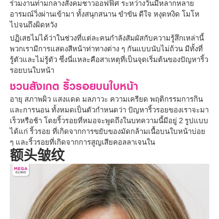
ร่วมงานท่ามกลางสังคมชาวออฟฟิศ ระหว่างวันมีหลากหลาย
อารมณ์วิ่งผ่านเข้ามา ทั้งสนุกสนาน ขำขัน ดีใจ หงุดหงิด โมโห
ไปจนถึงผิดหวัง
ปฏิเสธไม่ได้ว่าในช่วงที่แต่ละคนกำลังสัมผัสกับความรู้สึกเหล่านี้
พวกเรามีการแสดงสีหน้าท่าทางต่าง ๆ กันแบบนับไม่ถ้วน มีทั้งที่
รู้ตัวและไม่รู้ตัว ซึ่งนี่แหละคือสาเหตุที่เป็นจุดเริ่มต้นของปัญหาริ้ว
รอยบนใบหน้า
ชวนสังเกต ริ้วรอยบนใบหน้า
อายุ สภาพผิว แสงแดด มลภาวะ ความเครียด พฤติกรรมการกิน
และการนอน ทั้งหมดเป็นตัวกำหนดว่า ปัญหาริ้วรอยของเราจะมา
เร็วหรือช้า โดยริ้วรอยที่หมอจะพูดถึงในบทความนี้มีอยู่ 2 รูปแบบ
ได้แก่ ริ้วรอย ที่เกิดจากการขยับของมัดกล้ามเนื้อบนใบหน้าบ่อย
ๆ และริ้วรอยที่เกิดจากการสูญเสียคอลลาเจนใน
额头皱纹