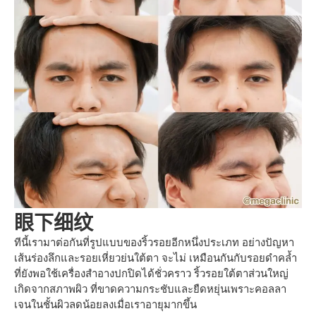
眼下细纹
ทีนี้เรามาต่อกันที่รูปแบบของริ้วรอยอีกหนึ่งประเภท อย่างปัญหา
เส้นร่องลึกและรอยเหี่ยวย่นใต้ตา จะไม่ เหมือนกันกับรอยดำคล้ำ
ที่ยังพอใช้เครื่องสำอางปกปิดได้ชั่วคราว ริ้วรอยใต้ตาส่วนใหญ่
เกิดจากสภาพผิว ที่ขาดความกระชับและยืดหยุ่นเพราะคอลลา
เจนในชั้นผิวลดน้อยลงเมื่อเราอายุมากขึ้น