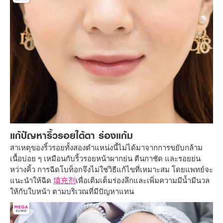
แก้ปัญหาริ้วรอยใต้ตา ร่องแก้ม
สาเหตุของริ้วรอยทั้งสองตำแหน่งนี้ไม่ได้มาจากการขยับกล้าม
เนื้อบ่อย ๆ เหมือนกับริ้วรอยหน้าผากย่น ตีนกาชัด และรอยย่น
หว่างคิ้ว การฉีดโบท็อกจึงไม่ใช่วิธีแก้ไขที่เหมาะสม โดยแพทย์จะ
แนะนำให้ฉีด
填充剂
เพื่อเติมเต็มร่องลึกและเพิ่มความมีน้ำมีนวล
ให้กับใบหน้า ตามบริเวณที่มีปัญหาแทน