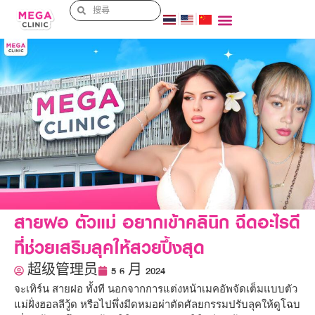
สายฝอ ตัวแม่ อยากเข้าคลินิก ฉีดอะไรดี
ที่ช่วยเสริมลุคให้สวยปึ้งสุด
超级管理员
5 6 月 2024
จะเทิร์น สายฝอ ทั้งที นอกจากการแต่งหน้าเมคอัพจัดเต็มแบบตัว
แม่ฝั่งฮอลลีวู้ด หรือไปพึ่งมีดหมอผ่าตัดศัลยกรรมปรับลุคให้ดูโฉบ