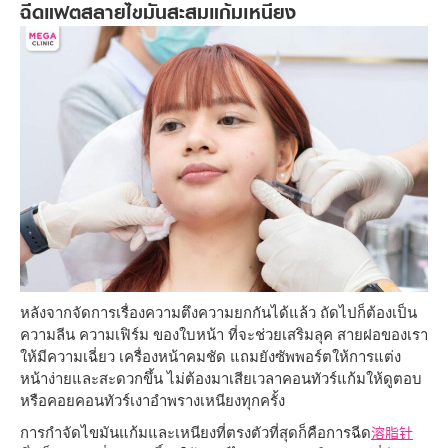
ฉีดแฟตสลายไขมันสะสมแก้มเหนียง
หลังจากจัดการเรื่องความตึงความยกกันได้แล้ว ถัดไปก็ต้องเป็น
ความลีน ความเฟิร์ม ของใบหน้า ที่จะช่วยเสริมลุค สายฝอของเรา
ให้มีความเฉี่ยว เครื่องหน้าคมชัด แถมยังซัพพอร์ตให้การแต่ง
หน้าง่ายและสะดวกขึ้น ไม่ต้องมาเสียเวลาคอนทัวร์แก้มให้ดูตอบ
หรือคอยคอนทัวร์เงาอำพรางเหนียงทุกครั้ง
การกำจัดไขมันแก้มและเหนียงที่ตรงตัวที่สุดก็คือการฉีด
溶脂针