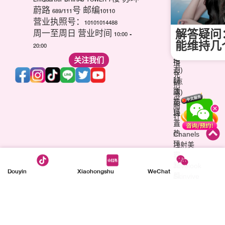
毒
海
祛
蔚路 689/111号 邮编10110
杆
芙
痘
营业执照号：10101014488
菌
音
疤
解答疑问
(玻
周一至周日 营业时间 10:00 -
波
针
尿
能维持几
20:00
(超
维
酸)
声
关注我们
他
填
刀)
命
充
韩
(点
剂
版
滴)
溶
热
丽
脂
玛
珠
针
吉
兰
热
Chanels
玛
注射美
吉
容
舒
Juvelook
Douyin
Xiaohongshu
WeChat
颜
Skinvive
萃
童
颜
针