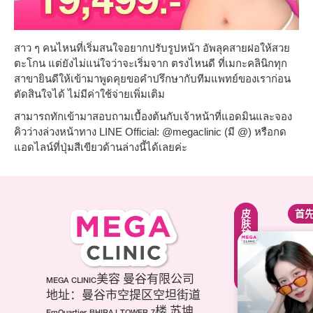
สาว ๆ คนไหนที่เริ่มสนใจอยากปรับรูปหน้า อัพลุคสายฝอให้สวย
ตะโกน แต่ยังไม่แน่ใจว่าจะเริ่มจาก ตรงไหนดี ที่เมกะคลินิกทุก
สาขายินดีให้เข้ามาพูดคุยขอคำปรึกษากับทีมแพทย์ของเราก่อน
ตัดสินใจได้ ไม่มีค่าใช้จ่ายเพิ่มเติม
สามารถทักเข้ามาสอบถามเบื้องต้นกับเจ้าหน้าที่แอดมินและจอง
คิวว่างล่วงหน้าทาง LINE Official: @megaclinic (มี @) หรือกด
แอดไลน์ที่ปุ่มสีเขียวด้านล่างนี้ได้เลยค่ะ
紧
面
皮
首
致
部
肤
提
轮
护
升
廓
理
疗
调
疗
程
整
程
项
第
MEGA CLINIC美容 曼谷有限公司
美
目
三
白
地址：曼谷市空提区空坦街道
肉
代
针
EmQuartier BHIRAJ TOWER 7楼 苏坤