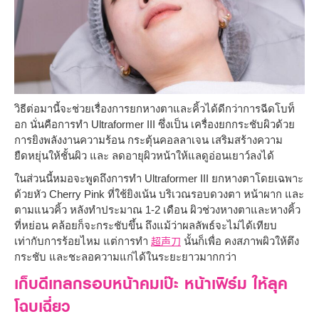
วิธีต่อมานี้จะช่วยเรื่องการยกหางตาและคิ้วได้ดีกว่าการฉีดโบท็
อก นั่นคือการทำ Ultraformer III ซึ่งเป็น เครื่องยกกระชับผิวด้วย
การยิงพลังงานความร้อน กระตุ้นคอลลาเจน เสริมสร้างความ
ยืดหยุ่นให้ชั้นผิว และ ลดอายุผิวหน้าให้แลดูอ่อนเยาว์ลงได้
ในส่วนนี้หมอจะพูดถึงการทำ Ultraformer III ยกหางตาโดยเฉพาะ
ด้วยหัว Cherry Pink ที่ใช้ยิงเน้น บริเวณรอบดวงตา หน้าผาก และ
ตามแนวคิ้ว หลังทำประมาณ 1-2 เดือน ผิวช่วงหางตาและหางคิ้ว
ที่หย่อน คล้อยก็จะกระชับขึ้น ถึงแม้ว่าผลลัพธ์จะไม่ได้เทียบ
เท่ากับการร้อยไหม แต่การทำ
นั้นก็เพื่อ คงสภาพผิวให้ตึง
超声刀
กระชับ และชะลอความแก่ได้ในระยะยาวมากกว่า
เก็บดีเทลกรอบหน้าคมเป๊ะ หน้าเฟิร์ม ให้ลุค
โฉบเฉี่ยว