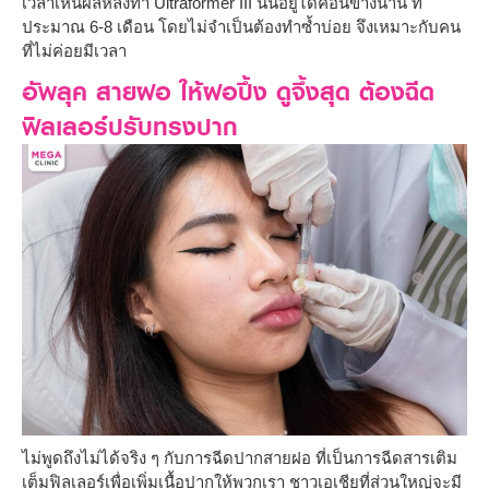
เวลาเห็นผลหลังทำ Ultraformer III นั้นอยู่ได้ค่อนข้างนาน ที่
ประมาณ 6-8 เดือน โดยไม่จำเป็นต้องทำซ้ำบ่อย จึงเหมาะกับคน
ที่ไม่ค่อยมีเวลา
อัพลุค สายฝอ ให้ฝอปึ้ง ดูจึ้งสุด ต้องฉีด
ฟิลเลอร์ปรับทรงปาก
ไม่พูดถึงไม่ได้จริง ๆ กับการฉีดปากสายฝอ ที่เป็นการฉีดสารเติม
เต็มฟิลเลอร์เพื่อเพิ่มเนื้อปากให้พวกเรา ชาวเอเชียที่ส่วนใหญ่จะมี