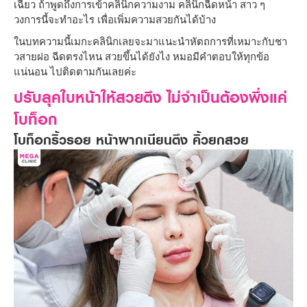
เฉี่ยว ถ้าพูดถึงการเข้าคลินิกความงาม คลินิกฉีดหน้า สาว ๆ
วงการนี้จะทำอะไร เพื่อเพิ่มความสวยกันได้บ้าง
ในบทความนี้เมกะคลินิกเลยจะมาแนะนำหัตถการที่เหมาะกับชา
วสายฝอ ฉีดตรงไหน สวยขึ้นได้ยังไง หมอมีคำตอบให้ทุกข้อ
แน่นอน ไปติดตามกันเลยค่ะ
ปรับลุคใบหน้าให้สวยตึง ไม่จำเป็นต้องพึ่งแค่
โบท็อก
โบท็อกริ้วรอย หน้าผากเนียนตึง คิ้วยกสวย