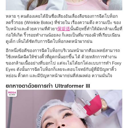
หลาย ๆ คนต้องเคยได้ยินชื่อเสียงอันเลื่องลือของการฉีดโบท็อก
ลดริ้วรอย (Wrinkle Botox) ที่ช่วยใน เรื่องความตึง ความเป๊ะ ของ
ใบหน้าและด้วยความที่ตัวยา
保妥适
นั้นมีฤทธิ์ทำให้มัดกล้ามเนื้อที่
ก่อให้เกิด ริ้วรอยทำงานน้อยลง ก็เลยเป็นที่มาของผิวที่เรียบเนียน
ดูเด็ก เห็นได้ชัดกับการฉีดโบท็อกลดหน้าผากย่น
อีกหนึ่งข้อดีของการฉีดโบท็อกบริเวณหน้าผากคือแพทย์สามารถ
ใช้เทคนิคฉีดให้ช่วงคิ้วที่ดูตกนั้นยกขึ้น ได้ ด้วยหลักการทำงาน
ของกล้ามเนื้ออย่างที่บอกไป แต่จะไม่ได้ยกโด่งแบบการทำ Foxy
Eyes ดังนั้นการฉีดโบท็อกก็เลยจะตอบโจทย์กับผู้ที่มีปัญหาคิ้ว
หย่อน คิ้วตก และมีปัญหาหน้าผากย่นที่ส่งผลต่อ ความมั่นใจ
ยกหางตาด้วยการทำ Ultraformer III