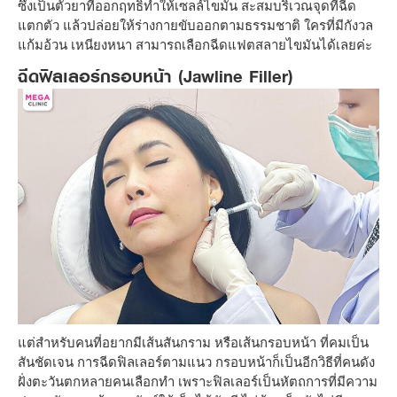
ซึ่งเป็นตัวยาที่ออกฤทธิ์ทำให้เซลล์ไขมัน สะสมบริเวณจุดที่ฉีด
แตกตัว แล้วปล่อยให้ร่างกายขับออกตามธรรมชาติ ใครที่มีกังวล
แก้มอ้วน เหนียงหนา สามารถเลือกฉีดแฟตสลายไขมันได้เลยค่ะ
ฉีดฟิลเลอร์กรอบหน้า (Jawline Filler)
แต่สำหรับคนที่อยากมีเส้นสันกราม หรือเส้นกรอบหน้า ที่คมเป็น
สันชัดเจน การฉีดฟิลเลอร์ตามแนว กรอบหน้าก็เป็นอีกวิธีที่คนดัง
ฝั่งตะวันตกหลายคนเลือกทำ เพราะฟิลเลอร์เป็นหัตถการที่มีความ