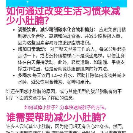
如何通过改变生活习惯来减
少小肚腩？
调整饮食，减少精制碳水化合物和糖分：
应避免食用精
制碳水化合物、高糖和油炸食品，并减少晚餐摄入量，
因为这些因素容易导致腹部脂肪堆积。
增加日常活动：
对于整天坐着工作的人，每60分钟起身
走动一下，或者选择爬楼梯而不是乘坐电梯，以便让身
体在白天保持活动。此外，轻度运动，如瑜伽、平板支
撑或呼啦圈，也是帮助锻炼腹部肌肉的好方法。
多喝水
每天饮用 1.5–2 升水，帮助排除体内废物并减少
水肿，避免饮用含糖茶、咖啡和果汁。
谁还在困惑小肚腩的原因，或与其他类型的腹部脂肪有何不
同？下面的文章提供了详细的信息。
如何减掉小肚子？分享快速减肚子的方法。
谁需要帮助减少小肚腩？
许多人尝试减少小肚腩，因为他们想更有信心地穿衣。然而，
针对下腹部脂肪的局部减脂通常需要很长时间，并且需要高度