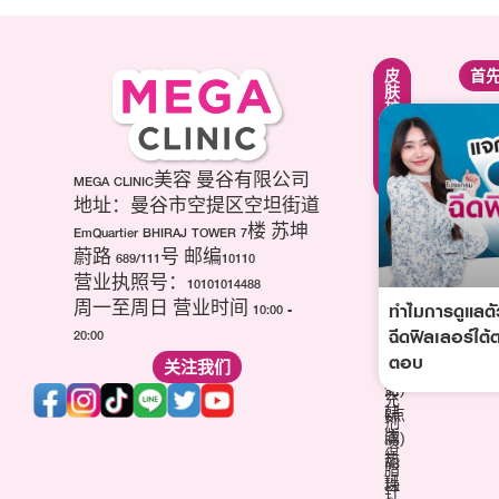
紧
面
皮
首
致
部
肤
提
轮
护
升
廓
理
疗
调
疗
程
整
程
项
第
MEGA CLINIC美容 曼谷有限公司
美
目
三
白
地址：曼谷市空提区空坦街道
肉
代
针
EmQuartier BHIRAJ TOWER 7楼 苏坤
毒
海
祛
蔚路 689/111号 邮编10110
杆
芙
痘
营业执照号：10101014488
菌
音
疤
ทำไมการดูแลต
(玻
周一至周日 营业时间 10:00 -
波
针
尿
ฉีดฟิลเลอร์ใต้
20:00
(超
维
酸)
ตอบ
声
关注我们
他
填
刀)
命
充
韩
(点
剂
版
滴)
溶
热
丽
脂
玛
珠
针