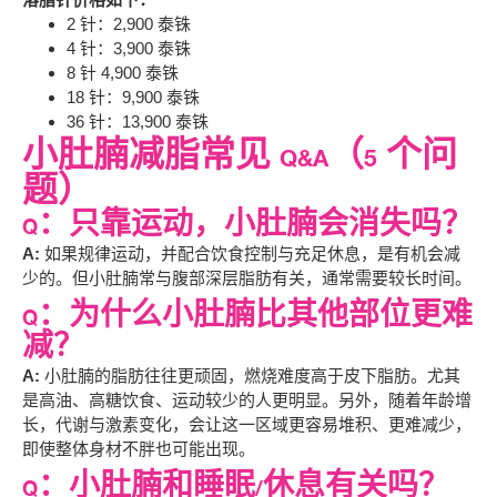
2 针：2,900 泰铢
4 针：3,900 泰铢
8 针 4,900 泰铢
18 针：9,900 泰铢
36 针：13,900 泰铢
小肚腩减脂常见 Q&A（5 个问
题）
Q：只靠运动，小肚腩会消失吗？
A:
如果规律运动，并配合饮食控制与充足休息，是有机会减
少的。但小肚腩常与腹部深层脂肪有关，通常需要较长时间。
Q：为什么小肚腩比其他部位更难
减？
A:
小肚腩的脂肪往往更顽固，燃烧难度高于皮下脂肪。尤其
是高油、高糖饮食、运动较少的人更明显。另外，随着年龄增
长，代谢与激素变化，会让这一区域更容易堆积、更难减少，
即使整体身材不胖也可能出现。
Q：小肚腩和睡眠/休息有关吗？