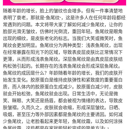
随着年龄的增长，脸上的皱纹也会增多。但有一件事清楚地
表明了衰老，那就是“鱼尾纹”，这是许多人在任何年龄段都经
常遇到的问题。本文将带大家了解如何减少鱼尾纹，让你的
脸部光滑无皱纹，仿佛时光倒流，重回年轻。鱼尾纹是眼角
出现的细纹，是皮肤老化的标志。当我们大笑或微笑时，鱼
尾纹会更加明显。鱼尾纹分为两种类型：浅表鱼尾纹，出现
在经常暴露在阳光下的区域，导致表皮层皮肤比正常情况下
更薄，从而形成浅表鱼尾纹。深层鱼尾纹是由真皮层皮肤结
构松弛引起的。长期存在的浅表鱼尾纹会形成深层鱼尾纹。
鱼尾纹的成因是什么？年龄随着年龄的增长，我们的皮肤开
始发生变化。胶原蛋白是维持皮肤弹性和紧致度的重要蛋白
质，而人体内的胶原蛋白生成减少。胶原蛋白减少时，皮肤
就会开始松弛，鱼尾纹就会出现。日常生活中，无论是微
笑、眯眼、大笑还是扬眉，都会被视为情绪的表达，导致皮
肤皱褶。久而久之，皮肤就会收缩，形成深层皱纹。日晒、
吸烟，甚至压力等外部因素都是鱼尾纹的主要诱因。如何减
少鱼尾纹，让老脸看起来更年轻，鱼尾纹霜，以及如何涂抹
鱼尾纹霜，这些都是在家就能轻松完成的简单方法[…]