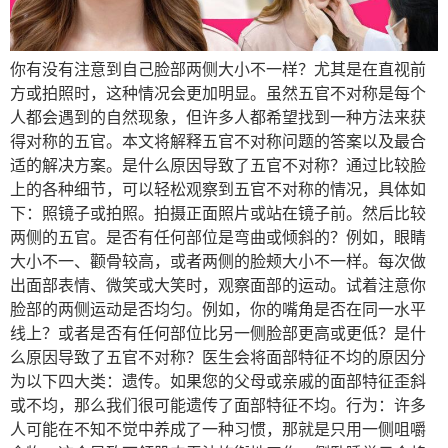
你有没有注意到自己脸部两侧大小不一样？尤其是在直视前
方或拍照时，这种情况会更加明显。虽然五官不对称是每个
人都会遇到的自然现象，但许多人都希望找到一种方法来获
得对称的五官。本文将解释五官不对称问题的答案以及最合
适的解决方案。是什么原因导致了五官不对称？通过比较脸
上的各种细节，可以轻松观察到五官不对称的情况，具体如
下：照镜子或拍照。拍摄正面照片或站在镜子前。然后比较
两侧的五官。是否有任何部位是弯曲或倾斜的？例如，眼睛
大小不一、颧骨较高，或者两侧的脸颊大小不一样。每次做
出面部表情、微笑或大笑时，观察面部的运动。试着注意你
脸部的两侧运动是否均匀。例如，你的嘴角是否在同一水平
线上？或者是否有任何部位比另一侧脸部更高或更低？是什
么原因导致了五官不对称？医生会将面部特征不均的原因分
为以下四大类：遗传。如果您的父母或亲戚的面部特征歪斜
或不均，那么我们很可能遗传了面部特征不均。行为：许多
人可能在不知不觉中养成了一种习惯，那就是只用一侧咀嚼