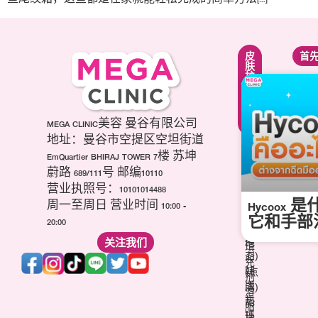
紧
面
皮
首
致
部
肤
提
轮
护
升
廓
理
疗
调
疗
程
整
程
项
第
MEGA CLINIC美容 曼谷有限公司
美
目
三
白
地址：曼谷市空提区空坦街道
肉
代
针
EmQuartier BHIRAJ TOWER 7楼 苏坤
毒
海
祛
蔚路 689/111号 邮编10110
杆
芙
痘
营业执照号：10101014488
菌
音
疤
Hycoo
(玻
周一至周日 营业时间 10:00 -
波
针
尿
它和手部
20:00
(超
维
酸)
声
关注我们
他
填
刀)
命
充
韩
(点
剂
版
滴)
溶
热
丽
脂
玛
珠