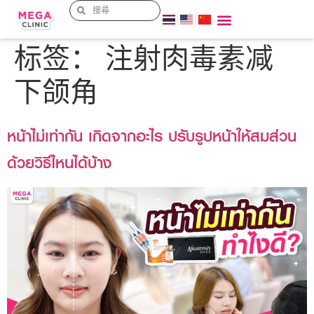
标签：
注射肉毒素减
下颌角
หน้าไม่เท่ากัน เกิดจากอะไร ปรับรูปหน้าให้สมส่วน
ด้วยวิธีไหนได้บ้าง