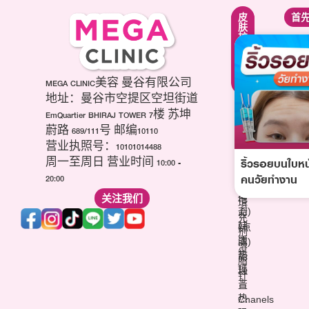
紧
面
皮
首
致
部
肤
提
轮
护
升
廓
理
疗
调
疗
程
整
程
项
第
MEGA CLINIC美容 曼谷有限公司
美
目
三
白
地址：曼谷市空提区空坦街道
肉
代
针
EmQuartier BHIRAJ TOWER 7楼 苏坤
毒
海
祛
蔚路 689/111号 邮编10110
杆
芙
痘
营业执照号：10101014488
菌
音
疤
ริ้วรอยบนใบหน
(玻
周一至周日 营业时间 10:00 -
波
针
尿
คนวัยทำงาน
20:00
(超
维
酸)
声
关注我们
他
填
刀)
命
充
韩
(点
剂
版
滴)
溶
热
丽
脂
玛
珠
针
吉
兰
热
Chanels