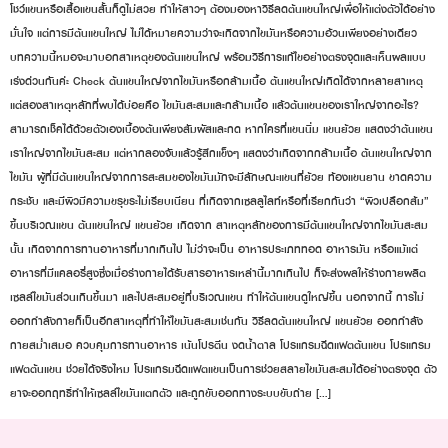
โชว์แขนหรือเสื้อแขนสั้นก็ดูไม่สวย ทำให้สาวๆ ต้องมองหาวิธีลดต้นแขนใหญ่เพื่อให้แต่งตัวได้อย่าง
มั่นใจ แต่การมีต้นแขนใหญ่ ไม่ได้หมายความว่าจะเกิดจากไขมันหรือความอ้วนเพียงอย่างเดียว
บทความนี้หมอจะมาบอกสาเหตุของต้นแขนใหญ่ พร้อมวิธีการแก้ไขอย่างตรงจุดและเห็นผลแบบ
เร่งด่วนกันค่ะ Check ต้นแขนใหญ่จากไขมันหรือกล้ามเนื้อ ต้นแขนใหญ่เกิดได้จากหลายสาเหตุ
แต่สองสาเหตุหลักที่พบได้บ่อยคือ ไขมันสะสมและกล้ามเนื้อ แล้วต้นแขนของเราใหญ่จากอะไร?
สามารถเช็คได้ด้วยตัวเองเบื้องต้นเพียงสัมผัสและกด หากใครที่แขนนิ่ม แขนย้วย แสดงว่าต้นแขน
เราใหญ่จากไขมันสะสม แต่หากลองจับแล้วรู้สึกแข็งๆ แสดงว่าเกิดจากกล้ามเนื้อ ต้นแขนใหญ่จาก
ไขมัน ผู้ที่มีต้นแขนใหญ่จากการสะสมของไขมันมักจะมีลักษณะแขนที่ย้วย ท้องแขนยาน ขาดความ
กระชับ และมีผิวมีความขรุขระไม่เรียบเนียน ที่เกิดจากเซลลูไลท์หรือที่เรียกกันว่า “ผิวเปลือกส้ม”
ขึ้นบริเวณแขน ต้นแขนใหญ่ แขนย้วย เกิดจาก สาเหตุหลักของการมีต้นแขนใหญ่จากไขมันสะสม
นั้น เกิดจากการทานอาหารที่มากเกินไป ไม่ว่าจะเป็น อาหารประเภททอด อาหารมัน หรือแม้แต่
อาหารที่มีแคลอรี่สูงซึ่งเมื่อร่างกายได้รับสารอาหารเหล่านี้มากเกินไป ก็จะส่งผลให้ร่างกายผลิต
เซลล์ไขมันส่วนเกินขึ้นมา และไปสะสมอยู่ที่บริเวณแขน ทำให้ต้นแขนดูใหญ่ขึ้น นอกจากนี้ การไม่
ออกกำลังกายก็เป็นอีกสาเหตุที่ทำให้ไขมันสะสมเช่นกัน วิธีลดต้นแขนใหญ่ แขนย้วย ออกกำลัง
กายสม่ำเสมอ ควบคุมการทานอาหาร เน้นโปรตีน งดน้ำตาล โปรแกรมฉีดแฟตต้นแขน โปรแกรม
แฟตต้นแขน ช่วยได้จริงไหม โปรแกรมฉีดแฟตแขนเป็นการช่วยสลายไขมันสะสมได้อย่างตรงจุด ตัว
ยาจะออกฤทธิ์ทำให้เซลล์ไขมันแตกตัว และถูกขับออกทางระบบขับถ่าย […]