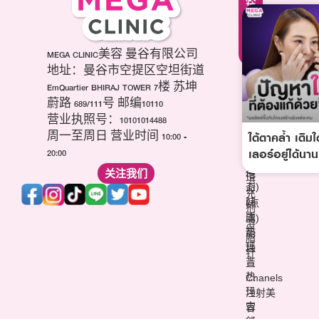
提
轮
护
升
廓
理
疗
调
疗
程
整
程
项
第
MEGA CLINIC美容 曼谷有限公司
美
目
三
白
地址：曼谷市空提区空坦街道
肉
代
针
EmQuartier BHIRAJ TOWER 7楼 苏坤
毒
海
祛
蔚路 689/111号 邮编10110
杆
芙
痘
营业执照号：10101014488
菌
音
疤
ใต้ตาคล้ำ เติม
(玻
周一至周日 营业时间 10:00 -
波
针
尿
เลอร์อยู่ได้นาน
20:00
(超
维
酸)
声
关注我们
他
填
刀)
命
充
韩
(点
剂
版
滴)
溶
热
丽
脂
玛
珠
针
吉
兰
热
Chanels
玛
注射美
吉
容