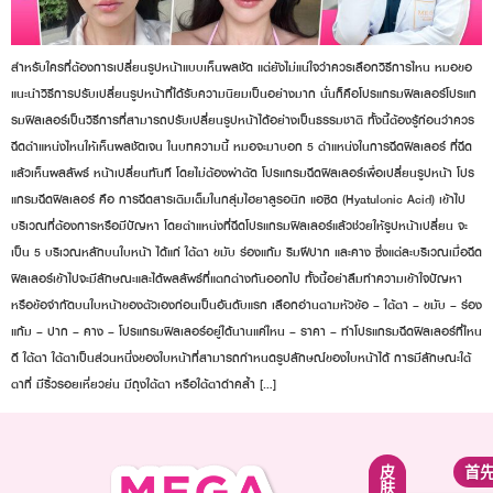
สำหรับใครที่ต้องการเปลี่ยนรูปหน้าแบบเห็นผลชัด แต่ยังไม่แน่ใจว่าควรเลือกวิธีการไหน หมอขอ
แนะนำวิธีการปรับเปลี่ยนรูปหน้าที่ได้รับความนิยมเป็นอย่างมาก นั่นก็คือโปรแกรมฟิลเลอร์โปรแก
รมฟิลเลอร์เป็นวิธีการที่สามารถปรับเปลี่ยนรูปหน้าได้อย่างเป็นธรรมชาติ ทั้งนี้ต้องรู้ก่อนว่าควร
ฉีดตำแหน่งไหนให้เห็นผลชัดเจน ในบทความนี้ หมอจะมาบอก 5 ตำแหน่งในการฉีดฟิลเลอร์ ที่ฉีด
แล้วเห็นผลลัพธ์ หน้าเปลี่ยนทันที โดยไม่ต้องผ่าตัด โปรแกรมฉีดฟิลเลอร์เพื่อเปลี่ยนรูปหน้า โปร
แกรมฉีดฟิลเลอร์ คือ การฉีดสารเติมเต็มในกลุ่มไฮยาลูรอนิก แอซิด (Hyatulonic Acid) เข้าไป
บริเวณที่ต้องการหรือมีปัญหา โดยตำแหน่งที่ฉีดโปรแกรมฟิลเลอร์แล้วช่วยให้รูปหน้าเปลี่ยน จะ
เป็น 5 บริเวณหลักบนใบหน้า ได้แก่ ใต้ตา ขมับ ร่องแก้ม ริมฝีปาก และคาง ซึ่งแต่ละบริเวณเมื่อฉีด
ฟิลเลอร์เข้าไปจะมีลักษณะและได้ผลลัพธ์ที่แตกต่างกันออกไป ทั้งนี้อย่าลืมทำความเข้าใจปัญหา
หรือข้อจำกัดบนใบหน้าของตัวเองก่อนเป็นอันดับแรก เลือกอ่านตามหัวข้อ – ใต้ตา – ขมับ – ร่อง
แก้ม – ปาก – คาง – โปรแกรมฟิลเลอร์อยู่ได้นานแค่ไหน – ราคา – ทำโปรแกรมฉีดฟิลเลอร์ที่ไหน
ดี ใต้ตา ใต้ตาเป็นส่วนหนึ่งของใบหน้าที่สามารถกำหนดรูปลักษณ์ของใบหน้าได้ การมีลักษณะใต้
ตาที่ มีริ้วรอยเหี่ยวย่น มีถุงใต้ตา หรือใต้ตาดำคล้ำ […]
紧
面
皮
首
致
部
肤