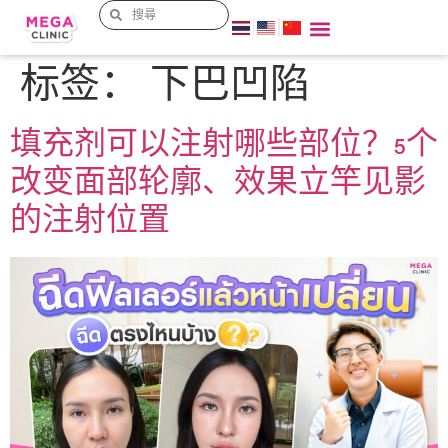
标签：
下巴凹陷
填充剂可以注射哪些部位？5个
改变面部轮廓、效果立竿见影
的注射位置